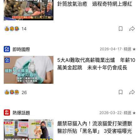
針筒放氣治癒 過程奇特網上爆紅
14
即時國際
2026-04-17
精選 ★
5大AI難取代高薪職業出爐 年薪10
萬美金起跳 未來十年仍會成長
26
熱爆話題
2026-03-22
精選 ★
嚴禁惡貓入內！流浪貓愛打架遭獸
醫診所貼「黑名單」 3受害喵曝光