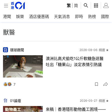
繁
|
简
港聞
娛樂
酒店優惠碼
天氣消息
即時
熱榜
國際
獸醫
環球趣聞
2026-08-06
精選 ★
澳洲比高犬偷吃1公斤軟糖急送醫
吐出「糖果山」淡定表情引熱議
7
01論壇
2026-05-27
精選 ★
來稿｜香港隱形動物義工困境——