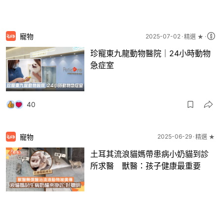
寵物
2025-07-02
精選 ★
珍寵東九龍動物醫院｜24小時動物
急症室
40
寵物
2025-06-29
精選 ★
土耳其流浪貓媽帶患病小奶貓到診
所求醫 獸醫：孩子健康最重要
40