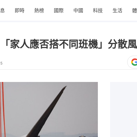
息
即時
熱榜
國際
中國
科技
生活
體
「家人應否搭不同班機」分散風
45