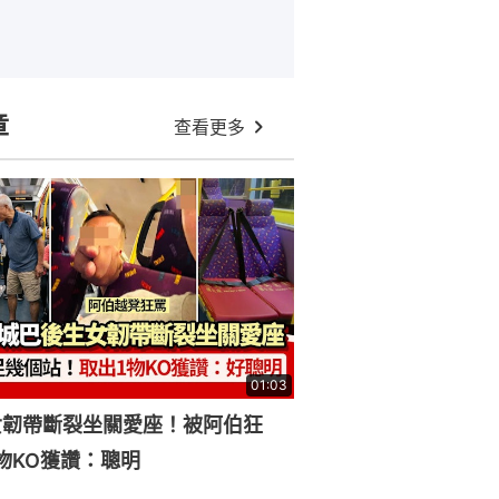
章
查看更多
01:03
女韌帶斷裂坐關愛座！被阿伯狂
物KO獲讚：聰明