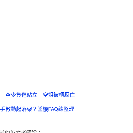
 空少負傷站立 空姐被櫃壓住
手啟動起落架？墜機FAQ總整理
以前的英文老師說：