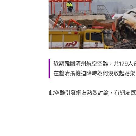
近期韓國濟州航空空難，共179
在釐清飛機迫降時為何沒放起落架
此空難引發網友熱烈討論，有網友感