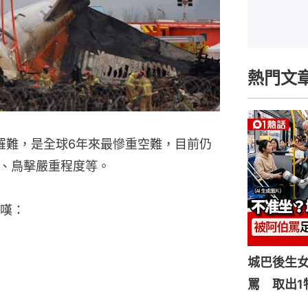
熱門文
人罹難，是全球6年來最慘重空難，目前仍
、鳥擊嚴重程度等。
嘆：
城巴後生
罵 取出1