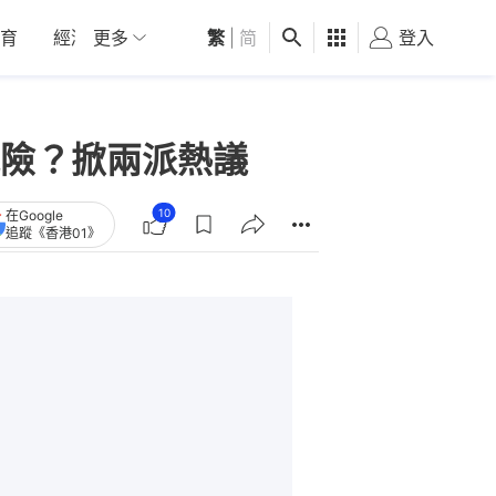
育
經濟
更多
01深圳
繁
觀點
|
简
健康
好食玩飛
登入
女
險？掀兩派熱議
10
在Google
追蹤《香港01》