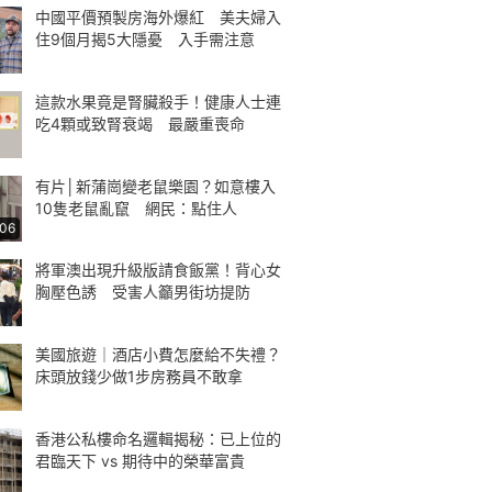
中國平價預製房海外爆紅 美夫婦入
住9個月揭5大隱憂 入手需注意
這款水果竟是腎臟殺手！健康人士連
吃4顆或致腎衰竭 最嚴重喪命
有片│新蒲崗變老鼠樂園？如意樓入
10隻老鼠亂竄 網民：點住人
:06
將軍澳出現升級版請食飯黨！背心女
胸壓色誘 受害人籲男街坊提防
美國旅遊｜酒店小費怎麼給不失禮？
床頭放錢少做1步房務員不敢拿
香港公私樓命名邏輯揭秘：已上位的
君臨天下 vs 期待中的榮華富貴