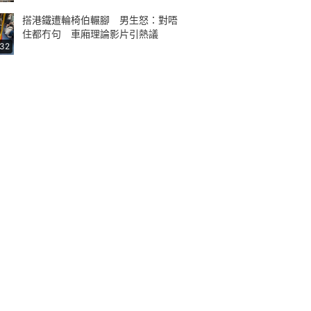
搭港鐵遭輪椅伯輾腳 男生怒：對唔
住都冇句 車廂理論影片引熱議
:32