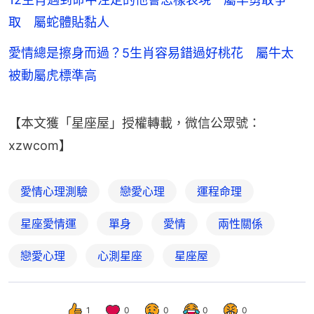
取 屬蛇體貼黏人
愛情總是擦身而過？5生肖容易錯過好桃花 屬牛太
被動屬虎標準高
【本文獲「星座屋」授權轉載，微信公眾號：
xzwcom】
愛情心理測驗
戀愛心理
運程命理
星座愛情運
單身
愛情
兩性關係
戀愛心理
心測星座
星座屋
1
0
0
0
0