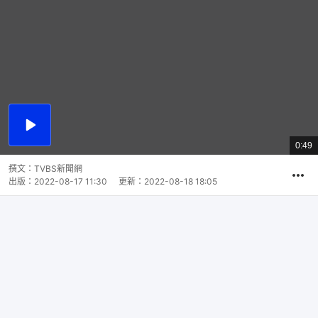
播
放
0:49
總
影
共
片
時
撰文：
TVBS新聞網
間
出版：
2022-08-17 11:30
更新：
2022-08-18 18:05