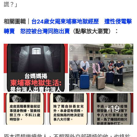
謊？」
相關圖輯｜
台24歲女揭柬埔寨地獄經歷　遭性侵電擊
轉賣　怒控被台灣同胞出賣
（點擊放大瀏覽）：
+
19
原本還想繼續救人、不想跟外交部硬槓的他，也終於