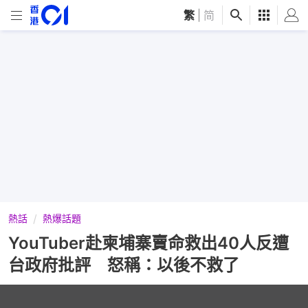
繁
|
简
熱話
熱爆話題
YouTuber赴柬埔寨賣命救出40人反遭
台政府批評 怒稱：以後不救了