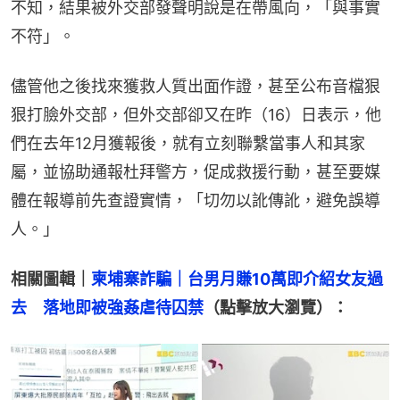
不知，結果被外交部發聲明說是在帶風向，「與事實
不符」。
儘管他之後找來獲救人質出面作證，甚至公布音檔狠
狠打臉外交部，但外交部卻又在昨（16）日表示，他
們在去年12月獲報後，就有立刻聯繫當事人和其家
屬，並協助通報杜拜警方，促成救援行動，甚至要媒
體在報導前先查證實情，「切勿以訛傳訛，避免誤導
人。」
相關圖輯｜
柬埔寨詐騙｜台男月賺10萬即介紹女友過
去　落地即被強姦虐待囚禁
（點擊放大瀏覽）：