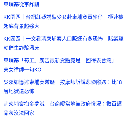
柬埔寨從事詐騙
KK園區｜台網紅疑誘騙少女赴柬埔寨賣豬仔 極速被
起底背景超強大
KK園區｜一文看清柬埔寨人口販運有多恐怖 賭業蓬
勃催生詐騙溫床
柬埔寨「筍工」廣告最新賣點竟是「回得去台灣」
美女律師一句KO
吳淡如憶述柬埔寨遊歷 按摩師訴說悲慘際遇：比18
層地獄還恐怖
赴柬埔寨掏金夢滅 台商曝當地無政府慘況：數百罈
骨灰沒法回家