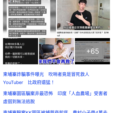
+
65
柬埔寨詐騙事件曝光 吹哨者竟是冒死救人
YouTuber 比政府還猛！
柬埔寨園區騙案非最恐怖 印度「人血農場」受害者
虛弱到無法逃脫
柬埔寨騙案KK園區被捕華商起底 農村小子帶4萬去