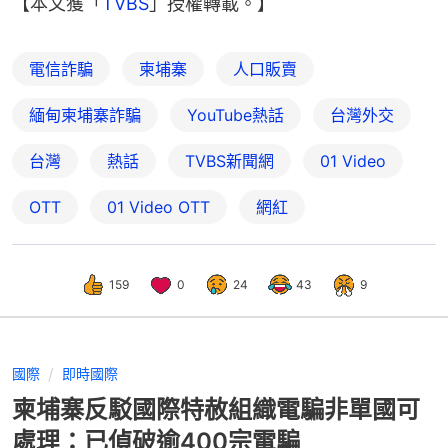
【本文獲「
TVBS
」授權轉載。】
電信詐騙
柬埔寨
人口販賣
緬甸柬埔寨詐騙
YouTube熱話
台灣外交
台灣
熱話
TVBS新聞網
01 Video
OTT
01‌ ‌Video‌ ‌OTT
網紅
159
0
24
43
9
國際
即時國際
柬埔寨反駁國際特赦組織電騙非單國可
處理：已偵破逾400宗電騙