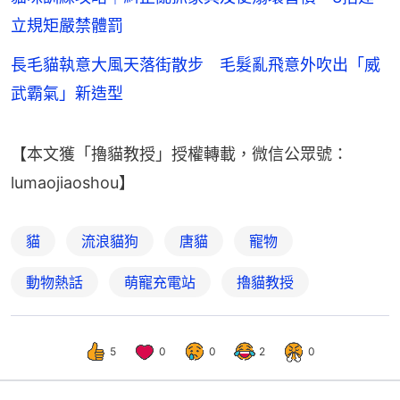
立規矩嚴禁體罰
長毛貓執意大風天落街散步 毛髮亂飛意外吹出「威
武霸氣」新造型
【本文獲「擼貓教授」授權轉載，微信公眾號：
lumaojiaoshou】
貓
流浪貓狗
唐貓
寵物
動物熱話
萌寵充電站
擼貓教授
5
0
0
2
0