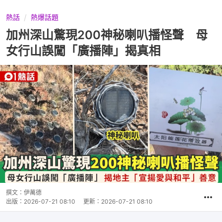
熱話
熱爆話題
加州深山驚現200神秘喇叭播怪聲 母
女行山誤闖「廣播陣」揭真相
撰文：
伊萬德
出版：
2026-07-21 08:10
更新：
2026-07-21 08:10