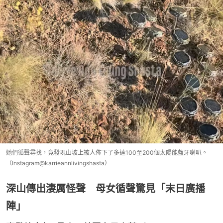
她們循聲尋找，竟發現山坡上被人佈下了多達100至200個太陽能藍牙喇叭。
（Instagram@karrieannlivingshasta）
深山傳出淒厲怪聲 母女循聲驚見「末日廣播
陣」