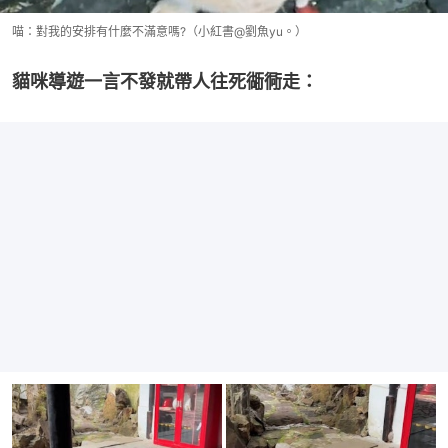
喵：對我的安排有什麼不滿意嗎?（小紅書@劉魚yu。）
貓咪導遊一言不發就帶人往死衚衕走：