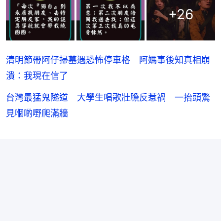
+
26
清明節帶阿仔掃墓遇恐怖停車格 阿媽事後知真相崩
潰：我現在信了
台灣最猛鬼隧道 大學生唱歌壯膽反惹禍 一抬頭驚
見嗰啲嘢爬滿牆