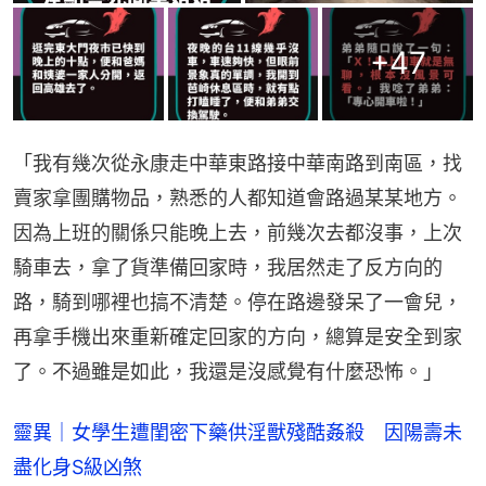
+
47
「我有幾次從永康走中華東路接中華南路到南區，找
賣家拿團購物品，熟悉的人都知道會路過某某地方。
因為上班的關係只能晚上去，前幾次去都沒事，上次
騎車去，拿了貨準備回家時，我居然走了反方向的
路，騎到哪裡也搞不清楚。停在路邊發呆了一會兒，
再拿手機出來重新確定回家的方向，總算是安全到家
了。不過雖是如此，我還是沒感覺有什麼恐怖。」
靈異｜女學生遭閨密下藥供淫獸殘酷姦殺 因陽壽未
盡化身S級凶煞