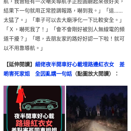
航，我曾經有一次嘲笑導航字正腔圓聽起來很好笑，
結果下一句就用正常腔調報路，嚇到我。」「這……
太猛了。」「車子可以去大廟淨化一下比較安全。」
「Ｘ，嚇死我了！」「會不會剛好被別人無線電的頻
道干擾？」「嗯，去朋友家的路好好認一下啦！就可
以不用靠導航。」
【延伸閱讀】
細佬夜半開車好心載埋路邊紅衣女　差
啲害死家姐　全因亂講一句話
（點圖放大閱讀）：