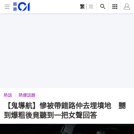
繁
|
简
熱話
熱爆話題
【鬼導航】慘被帶錯路仲去埋墳地 嬲
到爆粗後竟聽到一把女聲回答