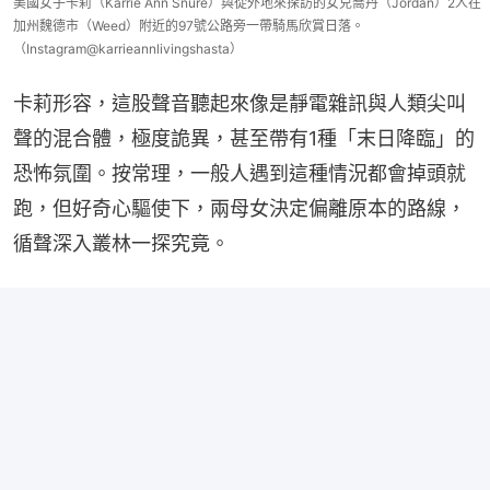
美國女子卡莉（Karrie Ann Snure）與從外地來探訪的女兒喬丹（Jordan）2人在
加州魏德市（Weed）附近的97號公路旁一帶騎馬欣賞日落。
（Instagram@karrieannlivingshasta）
卡莉形容，這股聲音聽起來像是靜電雜訊與人類尖叫
聲的混合體，極度詭異，甚至帶有1種「末日降臨」的
恐怖氛圍。按常理，一般人遇到這種情況都會掉頭就
跑，但好奇心驅使下，兩母女決定偏離原本的路線，
循聲深入叢林一探究竟。