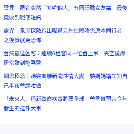
靈異｜屋企突然「多咗個人」冇同細膽女友講 最後
竟收到呢個短訊
靈異｜鬼屋探險跑出嚟驚見拖住嘅唔係原本同行者
之後發展更恐怖
台灣最猛凶宅：連續6租客同一位置上吊 丟空後鄰
居常聽到拖凳聲
細思極恐｜睇完血腥新聞性情大變 聽媽媽講先知自
己半夜曾經咁做
「未來人」稱新致命病毒將襲全球 曾準確預言今年
發生的這件大事