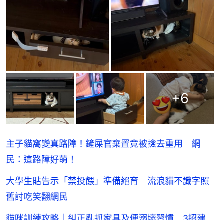
+
6
主子貓窩變真路障！鏟屎官棄置竟被撿去重用 網
民：這路障好萌！
大學生貼告示「禁投餵」準備絕育 流浪貓不識字照
舊討吃笑翻網民
貓咪訓練攻略｜糾正亂抓家具及便溺壞習慣 3招建