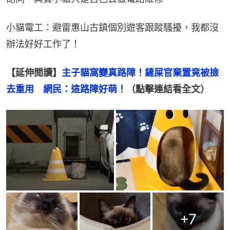
小貓電工：避雷惠山古鎮個別遊客跟蹤騷擾，我都沒
辦法好好工作了！
【延伸閲讀】
主子貓窩變真路障！鏟屎官棄置竟被撿
去重用　網民：這路障好萌！
（點擊連結看全文）
+
7