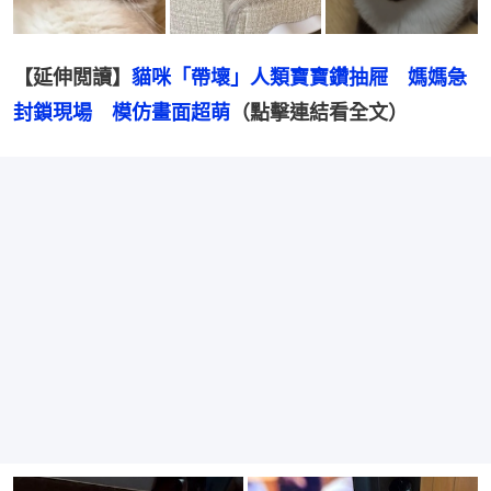
【延伸閲讀】
貓咪「帶壞」人類寶寶鑽抽屜　媽媽急
封鎖現場　模仿畫面超萌
（點擊連結看全文）