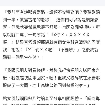
「我前面有說那邊整路，調頻不安穩對吧？我聽歌聽
到一半，就變古老的老歌……這你們可以說是調頻影
響，但我就突然感覺很不舒服，也因為調頻很吵，所
以就隨口罵了一句髒話：『X你Ｘ，ＸＸＸＸＸ
喔！』結果音響調頻那邊就有個女生聲音清楚的回應
我！祂說：『X！麥ＸＸ喔！（不要吵）』之後我就
聽到一個男生在笑。」
「我跟我朋友對看傻眼，然後我趕快把朋友送回家之
後，我就趕快開車回家。嗯！但我又被導航在永康那
邊繞了一大圈，才上高速公路回到熟悉的家。」
貼文引起網民熱烈討論甚至分享相關經驗。「說到導