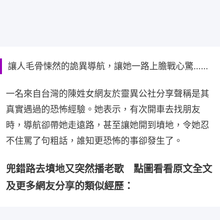
讓人毛骨悚然的詭異導航，讓她一路上膽戰心驚……
一名來自台灣的陳姓女網友於靈異公社分享聲稱是其
真實遇過的恐怖經驗。她表示，有次開車去找朋友
時，導航卻帶她走遠路，甚至讓她開到墳地，令她忍
不住罵了句粗話，誰知更恐怖的事卻發生了。
兜錯路去墳地又突然播老歌 點圖看看原文全文
及更多網友分享的類似經歷：