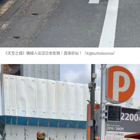
《天空之城》機械人出沒日本街頭！真係好似！（X@buttobionna）