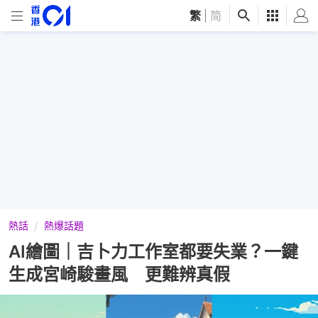
繁
|
简
熱話
熱爆話題
AI繪圖｜吉卜力工作室都要失業？一鍵
生成宮崎駿畫風 更難辨真假