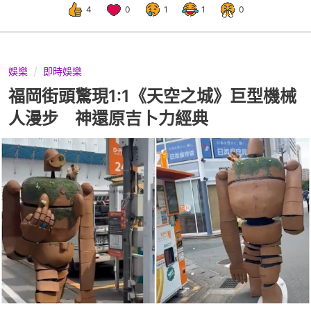
4
0
1
1
0
娛樂
即時娛樂
福岡街頭驚現1:1《天空之城》巨型機械
人漫步 神還原吉卜力經典