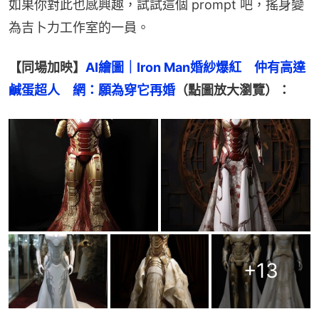
如果你對此也感興趣，試試這個 prompt 吧，搖身變
為吉卜力工作室的一員。
【同場加映】
AI繪圖｜Iron Man婚紗爆紅　仲有高達
鹹蛋超人　網：願為穿它再婚
（點圖放大瀏覽）：
+
13