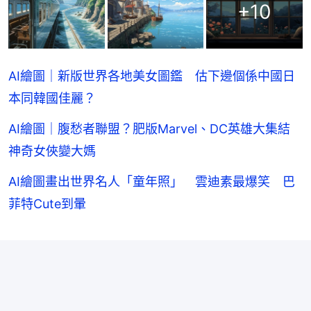
+
10
AI繪圖｜新版世界各地美女圖鑑 估下邊個係中國日
本同韓國佳麗？
AI繪圖｜腹愁者聯盟？肥版Marvel、DC英雄大集結
神奇女俠變大媽
AI繪圖畫出世界名人「童年照」 雲迪素最爆笑 巴
菲特Cute到暈