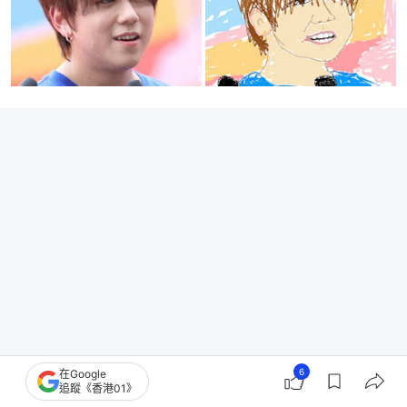
6
在Google
「手殘美學」爆紅
追蹤《香港01》