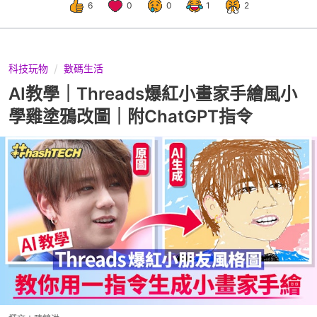
6
0
0
1
2
科技玩物
數碼生活
AI教學｜Threads爆紅小畫家手繪風小
學雞塗鴉改圖｜附ChatGPT指令