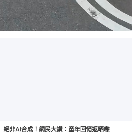
絕非AI合成！網民大讚：童年回憶返晒嚟