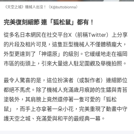
《天空之城》機械人出沒！（X@buttobionna）
完美復刻細節 連「狐松鼠」都有！
從多名日本網民在社交平台X（前稱Twitter）上分享
的片段及相片可見，這隻巨型機械人不僅體積龐大，
外型更達到了「神還原」的級別。它緩緩地走在福岡
市區的街頭上，引來大量途人駐足圍觀及舉機拍照。
最令人驚喜的是，這位扮演者（或製作者）連細節位
都絕不馬虎。除了機械人充滿歲月痕跡的生鏽與青苔
塗裝外，其肩膀上竟然還停著一隻可愛的「狐松
鼠」，而手上亦拿著一朵小花，完美重現了動畫中守
護天空之城、充滿愛與和平的最經典一幕。