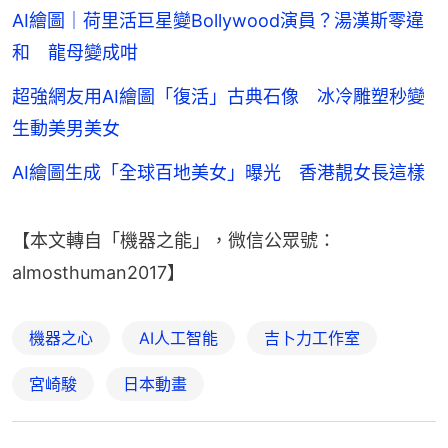
AI繪圖｜荷里活巨星變Bollywood演員？湯漢斯零違
和 龍母變成咁
超強網友用AI繪圖「復活」古典石像 冰冷雕塑秒變
生動美男美女
AI繪圖生成「全球百地美女」曝光 香港靚女長這樣
【本文轉自「機器之能」，微信公眾號：
almosthuman2017】
機器之心
AI人工智能
吉卜力工作室
宮崎駿
日本動畫