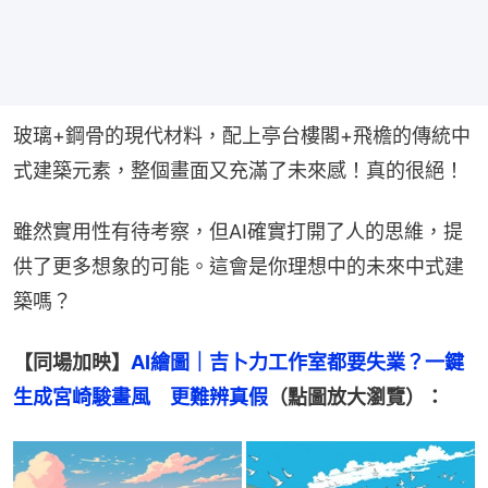
玻璃+鋼骨的現代材料，配上亭台樓閣+飛檐的傳統中
式建築元素，整個畫面又充滿了未來感！真的很絕！
雖然實用性有待考察，但AI確實打開了人的思維，提
供了更多想象的可能。這會是你理想中的未來中式建
築嗎？
【同場加映】
AI繪圖｜吉卜力工作室都要失業？一鍵
生成宮崎駿畫風　更難辨真假
（點圖放大瀏覽）：