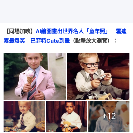
【同場加映】
AI繪圖畫出世界名人「童年照」　雲迪
素最爆笑　巴菲特Cute到暈
（點擊放大瀏覽）：
+
12