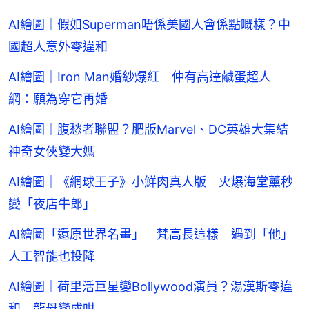
AI繪圖｜假如Superman唔係美國人會係點嘅樣？中
國超人意外零違和
AI繪圖｜Iron Man婚紗爆紅 仲有高達鹹蛋超人
網：願為穿它再婚
AI繪圖｜腹愁者聯盟？肥版Marvel、DC英雄大集結
神奇女俠變大媽
AI繪圖｜《網球王子》小鮮肉真人版 火爆海堂薰秒
變「夜店牛郎」
AI繪圖「還原世界名畫」 梵高長這樣 遇到「他」
人工智能也投降
AI繪圖｜荷里活巨星變Bollywood演員？湯漢斯零違
和 龍母變成咁