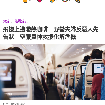
28
1
1
2
1
熱話
熱爆話題
飛機上遭潑熱咖啡 野蠻夫婦反惡人先
告狀 空服員神救援化解危機
撰文：
聯合新聞網