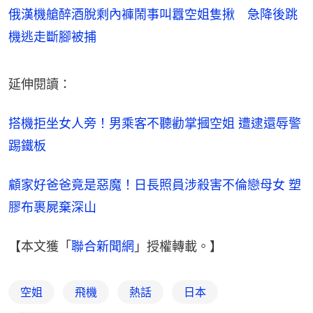
俄漢機艙醉酒脫剩內褲鬧事叫囂空姐隻揪 急降後跳
機逃走斷腳被捕
延伸閱讀：
搭機拒坐女人旁！男乘客不聽勸掌摑空姐 遭逮還辱警
踢鐵板
顧家好爸爸竟是惡魔！日長照員涉殺害不倫戀母女 塑
膠布裹屍棄深山
【本文獲「
聯合新聞網
」授權轉載。】
空姐
飛機
熱話
日本