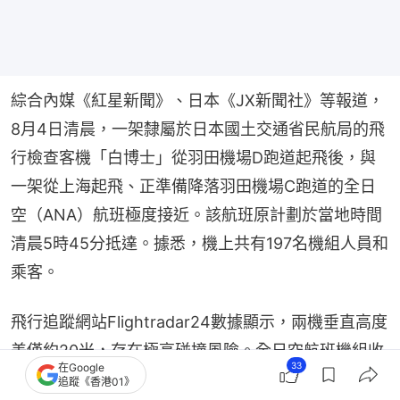
綜合內媒《紅星新聞》、日本《JX新聞社》等報道，
8月4日清晨，一架隸屬於日本國土交通省民航局的飛
行檢查客機「白博士」從羽田機場D跑道起飛後，與
一架從上海起飛、正準備降落羽田機場C跑道的全日
空（ANA）航班極度接近。該航班原計劃於當地時間
清晨5時45分抵達。據悉，機上共有197名機組人員和
乘客。
飛行追蹤網站Flightradar24數據顯示，兩機垂直高度
差僅約20米，存在極高碰撞風險。全日空航班機組收
33
在Google
到防撞系統（TCAS）告警後立刻執行復飛操作進行
追蹤《香港01》