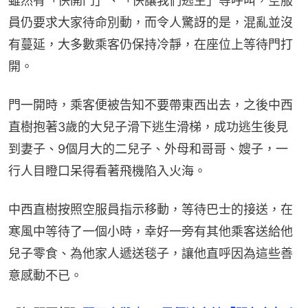
雖然有「快開門」、「快讓我們逃生」等呼叫，空服
員仍要求大家待命別動，而令人驚訝的是，混亂並沒
有蔓延，大多數乘客仍保持冷靜，在座位上等待門打
開。
門一開時，乘客便被告知不要帶東西出去，之後中西
直樹抱著3歲的大兒子滑下逃生滑梯，成功逃生後見
到妻子、9個月大的二兒子、外母和哥哥、嫂子，一
行人目瞪口呆得看著飛機陷入火海。
中西直樹按照空服員指示移動，等待巴士的接送，在
寒風中等待了一個小時，幸好一旁有其他乘客送給他
兒子零食、為他家人遞送毯子，讓他直呼因為這些善
意感動不已。