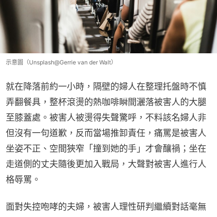
示意圖（Unsplash@Gerrie van der Walt）
就在降落前約一小時，隔壁的婦人在整理托盤時不慎
弄翻餐具，整杯滾燙的熱咖啡瞬間灑落被害人的大腿
至膝蓋處。被害人被燙得失聲驚呼，不料該名婦人非
但沒有一句道歉，反而當場推卸責任，痛罵是被害人
坐姿不正、空間狹窄「撞到她的手」才會釀禍；坐在
走道側的丈夫隨後更加入戰局，大聲對被害人進行人
格辱罵。
面對失控咆哮的夫婦，被害人理性研判繼續對話毫無