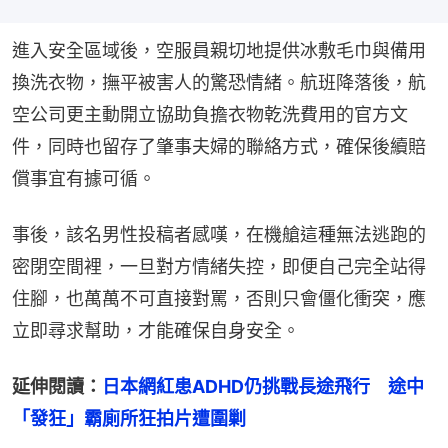
進入安全區域後，空服員親切地提供冰敷毛巾與備用
換洗衣物，撫平被害人的驚恐情緒。航班降落後，航
空公司更主動開立協助負擔衣物乾洗費用的官方文
件，同時也留存了肇事夫婦的聯絡方式，確保後續賠
償事宜有據可循。
事後，該名男性投稿者感嘆，在機艙這種無法逃跑的
密閉空間裡，一旦對方情緒失控，即便自己完全站得
住腳，也萬萬不可直接對罵，否則只會僵化衝突，應
立即尋求幫助，才能確保自身安全。
延伸閱讀：
日本網紅患ADHD仍挑戰長途飛行　途中
「發狂」霸廁所狂拍片遭圍剿