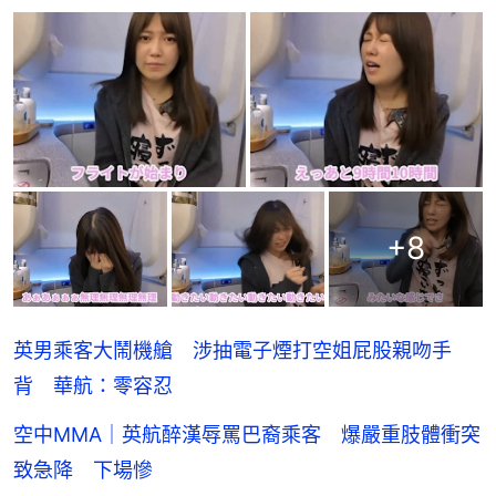
+
8
英男乘客大鬧機艙 涉抽電子煙打空姐屁股親吻手
背 華航：零容忍
空中MMA｜英航醉漢辱罵巴裔乘客 爆嚴重肢體衝突
致急降 下場慘