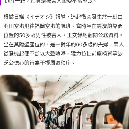
倒打一耙，指責是被害人坐姿不當導致。
根據日媒《イチオシ》報導，這起衝突發生於一班由
羽田空港飛往福岡空港的航班。當時坐在經濟艙靠窗
位置的50多歲男性被害人，正安靜地翻閱公務資料。
坐在其隔壁座位的，是一對年約60多歲的夫婦，兩人
從登機起便不斷以大聲喧嘩、猛力拉扯前座椅背等缺
乏公德心的行為干擾周遭秩序。