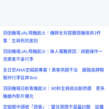
羽田機場JAL飛機起火｜機師女兒提醒搭機保命3件
事：生與死的差別
羽田機場JAL飛機起火｜無人罹難原因：疏散操作一
流乘客不拿行李
全日空ANA空姐超專業！乘客快趕不及 腳踏高踭鞋
幫拎行李狂奔1km
羽田機場日航客機起火｜90秒全員逃出創奇蹟 更多
機艙內影片曝光
空姐眼中頭號「西客」：嬰兒哭鬧不是最討厭 這種