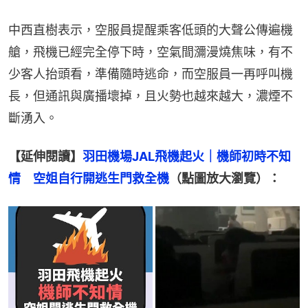
中西直樹表示，空服員提醒乘客低頭的大聲公傳遍機
艙，飛機已經完全停下時，空氣間瀰漫燒焦味，有不
少客人抬頭看，準備隨時逃命，而空服員一再呼叫機
長，但通訊與廣播壞掉，且火勢也越來越大，濃煙不
斷湧入。
【延伸閱讀】
羽田機場JAL飛機起火｜機師初時不知
情　空姐自行開逃生門救全機
（點圖放大瀏覽）：