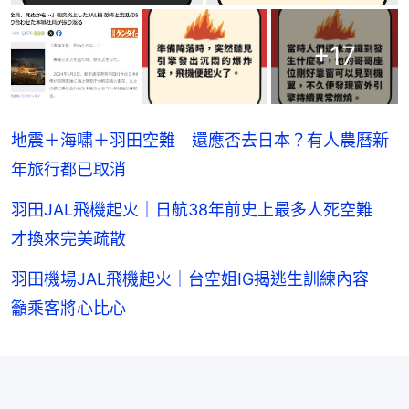
+
17
地震＋海嘯＋羽田空難 還應否去日本？有人農曆新
年旅行都已取消
羽田JAL飛機起火｜日航38年前史上最多人死空難
才換來完美疏散
羽田機場JAL飛機起火｜台空姐IG揭逃生訓練內容
籲乘客將心比心