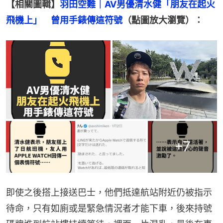
【相關圖輯】
羽田空難｜AV男優清水健「朋友在起火
飛機上」　曾用手錶傳這符號
（點圖放大瀏覽）：
+
7
即使之後搭上接送巴士，他們抵達航站附近仍被指示
待命，只有如廁或是緊急情況者才能下車，後來持號