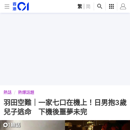
繁
|
简
熱話
熱爆話題
羽田空難｜一家七口在機上！日男抱3歲
兒子逃命 下機後噩夢未完