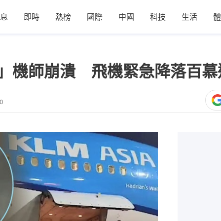
息
即時
熱榜
國際
中國
科技
生活
體
臭」機師崩潰 飛機緊急降落百慕
50