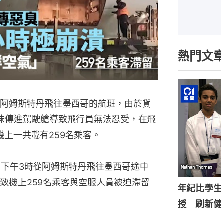
熱門文
從阿姆斯特丹飛往墨西哥的航班，由於貨
臭味傳進駕駛艙導致飛行員無法忍受，在飛
上一共載有259名乘客。
3日下午3時從阿姆斯特丹飛往墨西哥途中
致機上259名乘客與空服人員被迫滯留
年紀比學生
授 刷新