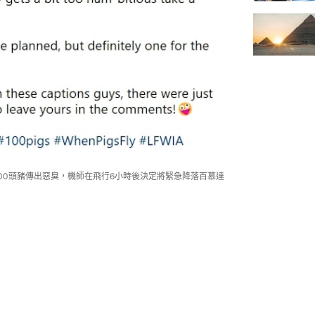
00頭豬傳出惡臭，機師在飛行6小時後決定將緊急降落百慕達