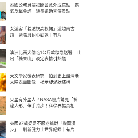
泰國公務員濃妝開會意外成焦點 霸
氣反擊負評 鎮長邀助宣傳景點
女遊客「着透視高衩裙」遊越南古
蹟 遭職員耐心勸退｜有片
澳洲比高犬偷吃1公斤軟糖急送醫 吐
出「糖果山」淡定表情引熱議
天文學家發表研究 拍到史上最清晰
太陽表面圖像 揭示旋渦狀結構
火星有外星人？NASA照片驚見「神
秘人形」伸手跨步！科學界揭真相
英國97歲婆婆不服老挑戰「機翼漫
步」 刷新健力士世界紀錄｜有片