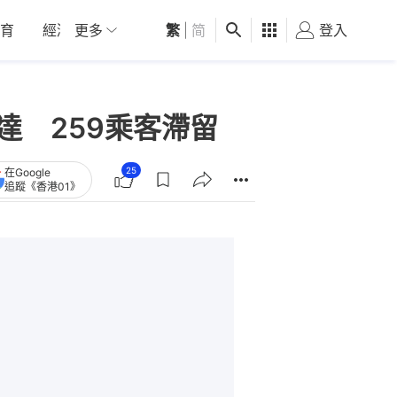
育
經濟
更多
01深圳
繁
觀點
|
简
健康
好食玩飛
登入
女
達 259乘客滯留
25
在Google
追蹤《香港01》