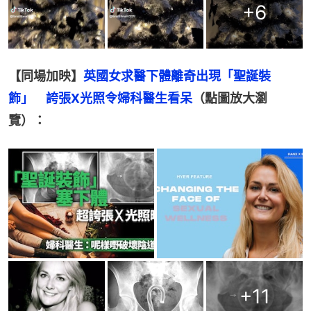
+
6
【同場加映】
英國女求醫下體離奇出現「聖誕裝
飾」　誇張X光照令婦科醫生看呆
（點圖放大瀏
覽）：
+
11