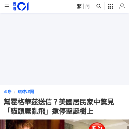
繁
|
简
國際
環球趣聞
幫霍格華茲送信？美國居民家中驚見
「貓頭鷹亂飛」還停聖誕樹上