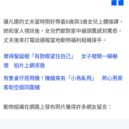
薩凡娜的丈夫當時剛好帶着6歲與3歲女兒上體操課，
她和家人視訊後，女兒們都對家中貓頭鷹感到驚奇，
丈夫後來打電話通報當地動物福利組織接手。
覺得聖誕樹「有對眼望住自己」 女子撥開一睇嚇
壞 拍片上網求救
有隻雀仔搭飛機！機艙竟有「小鳥亂飛」 熱心男乘
客助空姐同圍捕
動物組織在網路上發布照片獲得許多網友留言：