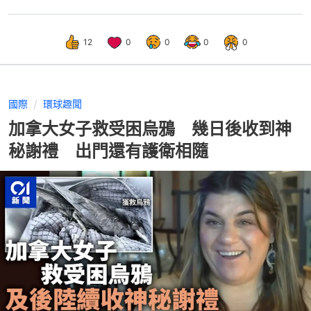
12
0
0
0
0
國際
環球趣聞
加拿大女子救受困烏鴉 幾日後收到神
秘謝禮 出門還有護衛相隨