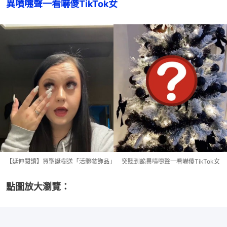
異噴嚏聲一看嚇傻TikTok女
【延伸閱讀】買聖誕樹送「活體裝飾品」 突聽到詭異噴嚏聲一看嚇傻TikTok女
點圖放大瀏覽：