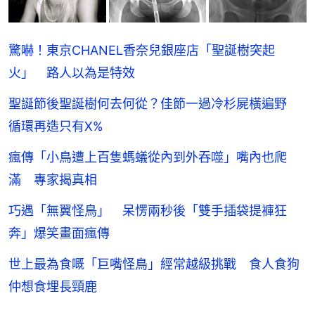
驚嚇！東京CHANEL香奈兒銀座店「聖誕樹突起
火」 路人以為是特效
聖誕節後聖誕樹何去何從？佳節一過冷杉屍橫遍野
循環再造只有X%
瘋傳「小鳥遭上百隻螞蟻從內到外吞噬」嘴內也爬
滿 專家揭真相
巧遇「無翼怪鳥」 呆愣兩秒後「雙手插袋提褲狂
奔」爆笑畫面瘋傳
世上最為食嘅「巨嘴怪鳥」經常越級挑戰 食人食狗
仲想食埋長頸鹿