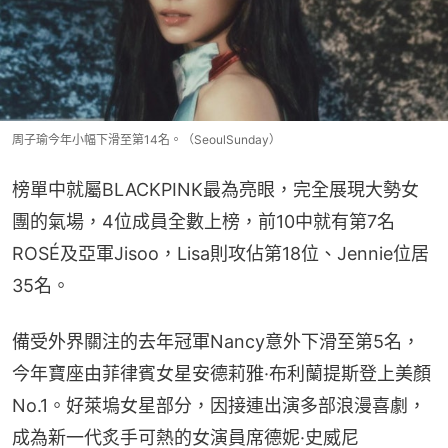
周子瑜今年小幅下滑至第14名。（SeoulSunday）
榜單中就屬BLACKPINK最為亮眼，完全展現大勢女
團的氣場，4位成員全數上榜，前10中就有第7名
ROSÉ及亞軍Jisoo，Lisa則攻佔第18位、Jennie位居
35名。
備受外界關注的去年冠軍Nancy意外下滑至第5名，
今年寶座由菲律賓女星安德莉雅·布利蘭提斯登上美顏
No.1。好萊塢女星部分，因接連出演多部浪漫喜劇，
成為新一代炙手可熱的女演員席德妮·史威尼