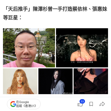
「天后推手」陳澤杉曾一手打造蔡依林、張惠妹
等巨星：
53
在Google
不僅先前的TWICE澳門場、台北場活動都能看到陳澤
追蹤《香港01》