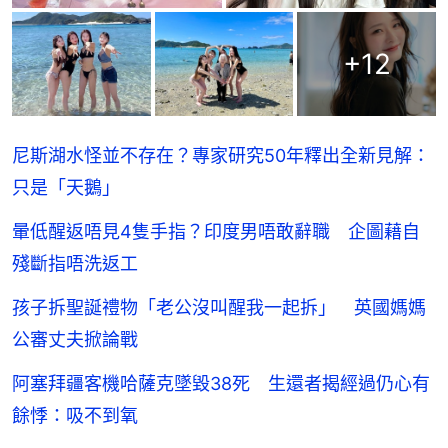
+
12
尼斯湖水怪並不存在？專家研究50年釋出全新見解：
只是「天鵝」
暈低醒返唔見4隻手指？印度男唔敢辭職 企圖藉自
殘斷指唔洗返工
孩子拆聖誕禮物「老公沒叫醒我一起拆」 英國媽媽
公審丈夫掀論戰
阿塞拜疆客機哈薩克墜毀38死 生還者揭經過仍心有
餘悸：吸不到氧