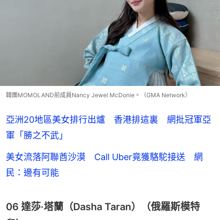
韓團MOMOLAND前成員Nancy Jewel McDonie。（GMA Network）
亞洲20地區美女排行出爐 香港排這裏 網批冠軍亞
軍「勝之不武」
美女流落阿聯酋沙漠 Call Uber竟獲駱駝接送 網
民：邊有可能
06 達莎·塔蘭（Dasha Taran）（俄羅斯模特