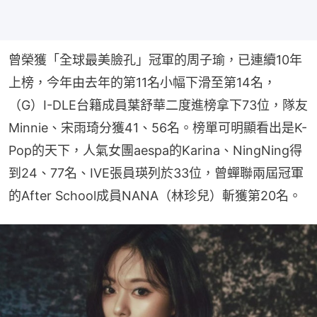
曾榮獲「全球最美臉孔」冠軍的周子瑜，已連續10年
上榜，今年由去年的第11名小幅下滑至第14名，
（G）I-DLE台籍成員葉舒華二度進榜拿下73位，隊友
Minnie、宋雨琦分獲41、56名。榜單可明顯看出是K-
Pop的天下，人氣女團aespa的Karina、NingNing得
到24、77名、IVE張員瑛列於33位，曾蟬聯兩屆冠軍
的After School成員NANA（林珍兒）斬獲第20名。