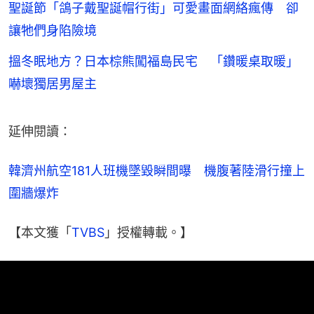
聖誕節「鴿子戴聖誕帽行街」可愛畫面網絡瘋傳 卻
讓牠們身陷險境
搵冬眠地方？日本棕熊闖福島民宅 「鑽暖桌取暖」
嚇壞獨居男屋主
延伸閱讀：
韓濟州航空181人班機墜毀瞬間曝　機腹著陸滑行撞上
圍牆爆炸
【本文獲「
TVBS
」授權轉載。】