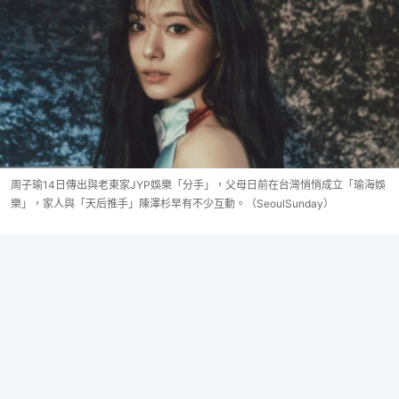
周子瑜14日傳出與老東家JYP娛樂「分手」，父母日前在台灣悄悄成立「瑜海娛
樂」，家人與「天后推手」陳澤杉早有不少互動。（SeoulSunday）