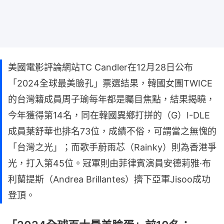
美國電影評論網站TC Candler在12月28日公布
「2024全球最美臉孔」票選結果，韓國女團TWICE
的台灣籍成員周子瑜每年都是矚目焦點，結果揭曉，
今年獲得第14名，同在韓國異鄉打拼的（G）I-DLE
成員葉舒華也排名73位，成績不俗，可謂當之無愧的
「台灣之光」；而歌手蔚雨芯（Rainky）則為香港爭
光，打入第45位。冠軍則由菲律賓演員安德莉雅·布
利蘭提斯（Andrea Brillantes）擠下亞軍Jisoo成功
登頂。