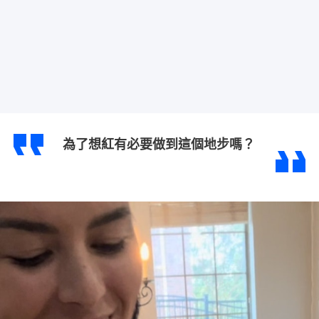
為了想紅有必要做到這個地步嗎？