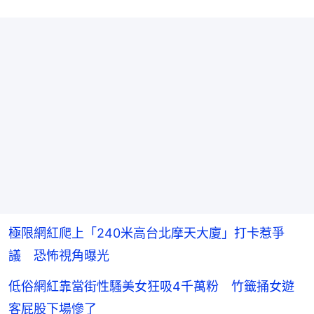
極限網紅爬上「240米高台北摩天大廈」打卡惹爭
議 恐怖視角曝光
低俗網紅靠當街性騷美女狂吸4千萬粉 竹籤捅女遊
客屁股下場慘了