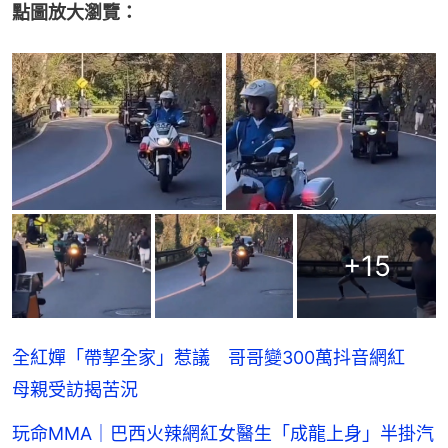
點圖放大瀏覽：
+
15
全紅嬋「帶挈全家」惹議 哥哥變300萬抖音網紅
母親受訪揭苦況
玩命MMA｜巴西火辣網紅女醫生「成龍上身」半掛汽