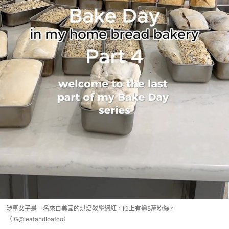
涉事女子是一名來自美國的烘焙教學網紅，IG上有逾5萬粉絲。
（IG@leafandloafco）