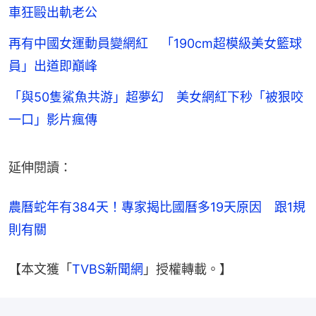
車狂毆出軌老公
再有中國女運動員變網紅 「190cm超模級美女籃球
員」出道即巔峰
「與50隻鯊魚共游」超夢幻 美女網紅下秒「被狠咬
一口」影片瘋傳
延伸閱讀：
農曆蛇年有384天！專家揭比國曆多19天原因　跟1規
則有關
【本文獲「
TVBS新聞網
」授權轉載。】