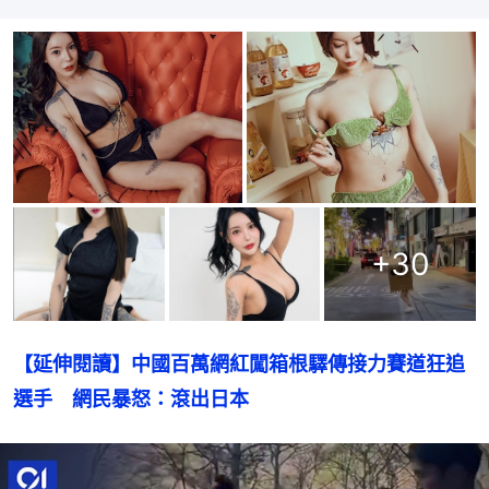
+
30
【延伸閱讀】中國百萬網紅闖箱根驛傳接力賽道狂追
選手　網民暴怒：滾出日本