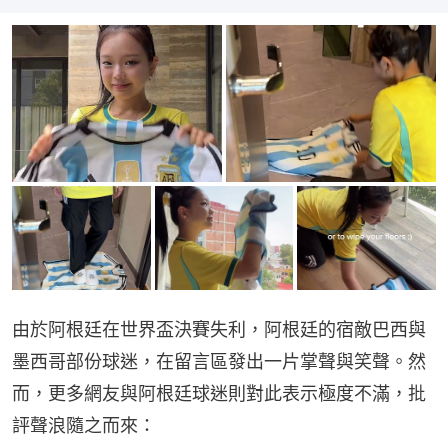
由於阿根廷在世界盃決賽失利，阿根廷的宿敵巴西與
墨西哥部份球迷，在留言區發出一片掌聲與笑聲。然
而，更多網友與阿根廷球迷則對此表示極度不滿，批
評聲浪隨之而來：