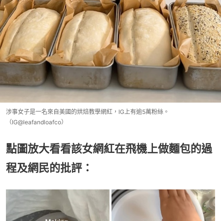
涉事女子是一名來自美國的烘焙教學網紅，IG上有逾5萬粉絲。
（IG@leafandloafco）
點圖放大看看該女網紅在飛機上做麵包的過
程及網民的批評：