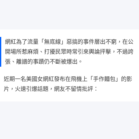
網紅為了流量「無底線」惡搞的事件層出不窮，在公
開場所惹麻煩、打擾民眾時常引來輿論抨擊，不過誇
張、離譜的事蹟仍不斷被爆出。
近期一名美國女網紅發布在飛機上「手作麵包」的影
片，火速引爆話題，網友不留情批評：