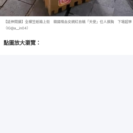
【延伸閱讀】全裸笠紙箱上街 韓國噴血女網紅自稱「天使」任人摸胸 下場超慘
（IG@a__in04）
點圖放大瀏覽：