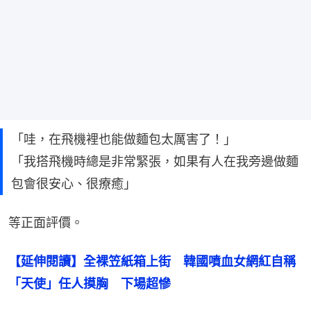
「哇，在飛機裡也能做麵包太厲害了！」
「我搭飛機時總是非常緊張，如果有人在我旁邊做麵
包會很安心、很療癒」
等正面評價。
【延伸閱讀】全裸笠紙箱上街　韓國噴血女網紅自稱
「天使」任人摸胸　下場超慘