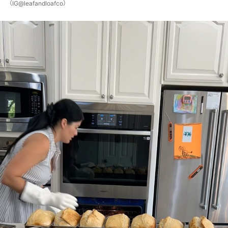
（IG@leafandloafco）