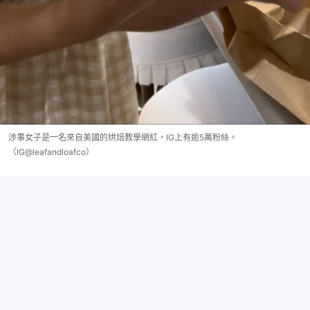
涉事女子是一名來自美國的烘焙教學網紅，IG上有逾5萬粉絲。
（IG@leafandloafco）