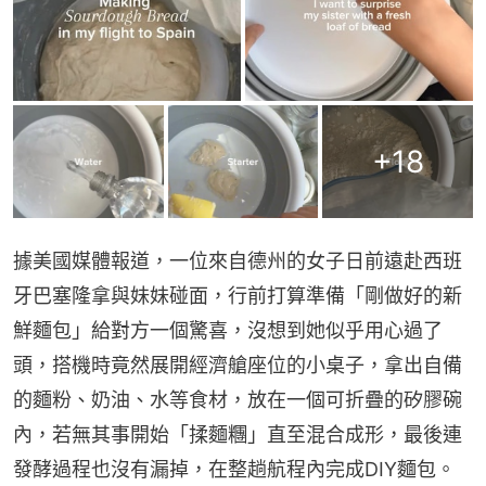
+
18
據美國媒體報道，一位來自德州的女子日前遠赴西班
牙巴塞隆拿與妹妹碰面，行前打算準備「剛做好的新
鮮麵包」給對方一個驚喜，沒想到她似乎用心過了
頭，搭機時竟然展開經濟艙座位的小桌子，拿出自備
的麵粉、奶油、水等食材，放在一個可折疊的矽膠碗
內，若無其事開始「揉麵糰」直至混合成形，最後連
發酵過程也沒有漏掉，在整趟航程內完成DIY麵包。