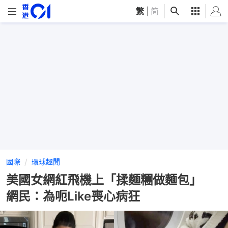
繁
|
简
國際
環球趣聞
美國女網紅飛機上「揉麵糰做麵包」
網民：為呃Like喪心病狂