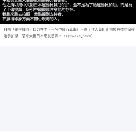
日前「箱根驛傳」接力賽中，一名中國百萬網紅不顧工作人員阻止擅闖賽道並追逐
選手拍攝，惹來大批日本網友怒轟。（X@wake_neko）