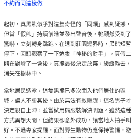
不約而同這樣做
起初，真黑熊似乎對這隻奇怪的「同類」感到疑惑，
但當「假熊」持續前進並發出聲音後，牠顯然受到了
驚嚇，立刻轉身跳跑。在逃到莊園邊界時，黑熊短暫
停下，回頭觀察了一下這隻「神秘的對手」。真假二
熊在對峙了一會後，真熊最後決定放棄，緩緩離去，
消失在樹林中。
當地居民透露，這隻黑熊已多次闖入他們居住的區
域，讓人不勝其擾。由於無法有效驅趕，這名男子才
決定親自上陣，並嘗試用熊服裝解決問題。雖然這種
方式異想天開，但結果卻意外成功，讓當地人拍手叫
好。不過專家提醒，面對野生動物仍應保持警惕，避