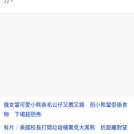
力。
俄女當可愛小熊係毛公仔又攬又錫 但小熊當佢係食
物 下場超恐怖
有片︱美國校長打開垃圾桶驚見大黑熊 近距離對望