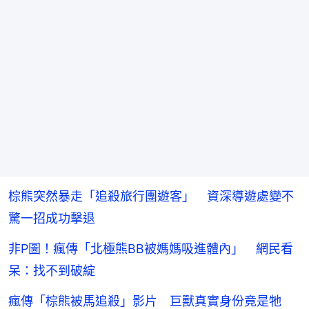
棕熊突然暴走「追殺旅行團遊客」 資深導遊處變不
驚一招成功擊退
非P圖！瘋傳「北極熊BB被媽媽吸進體內」 網民看
呆：找不到破綻
瘋傳「棕熊被馬追殺」影片 巨獸真實身份竟是牠