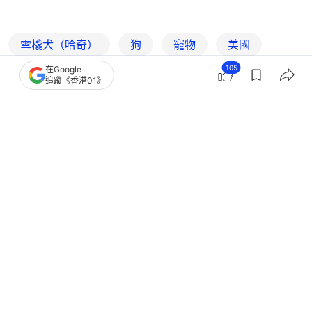
雪橇犬（哈奇）
狗
寵物
美國
105
在Google
追蹤《香港01》
32
4
0
0
0
國際
即時國際
日本熊災｜男子睡夢中感覺臉旁有呼吸
聲 驚見野熊當「枕邊熊」