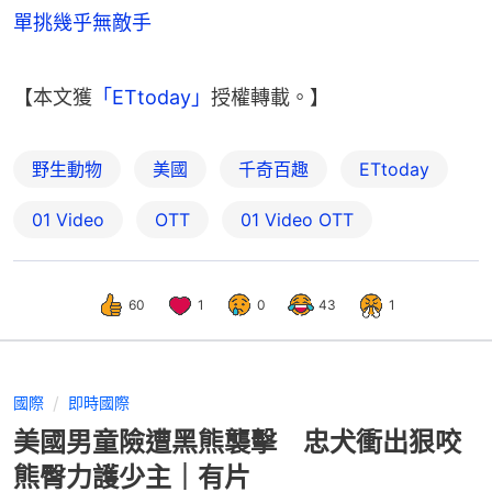
單挑幾乎無敵手
【本文獲
「ETtoday」
授權轉載。】
野生動物
美國
千奇百趣
ETtoday
01 Video
OTT
01‌ ‌Video‌ ‌OTT
60
1
0
43
1
國際
即時國際
美國男童險遭黑熊襲擊 忠犬衝出狠咬
熊臀力護少主｜有片