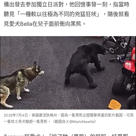
備出發去參加獨立日派對，他回憶事發一刻，指當時
聽見「一種較以往極為不同的兇猛狂吠」，隨後就看
見愛犬Bella在兒子面前衝向黑熊。
2026年7月4日，美國康涅狄格州，圖為一隻黑熊企圖襲擊男童的影片截圖，可見
一隻哈士奇犬驅趕一隻黑熊。（截圖自Ｘ@MarioNawfal）