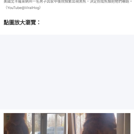
美國北卡羅萊納州一名男子因家中後院頻繁出現黑熊，決定扮成熊類把牠們嚇跑。
（YouTube@ViralHog）
點圖放大瀏覽：