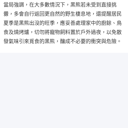
當局強調，在大多數情況下，黑熊若未受到直接挑
釁，多會自行返回更自然的野生棲息地，還提醒居民
夏季是黑熊出沒的旺季，應妥善處理家中的廚餘、鳥
食及燒烤爐，切勿將寵物飼料置於戶外過夜，以免散
發氣味引來覓食的黑熊，釀成不必要的衝突與危險。