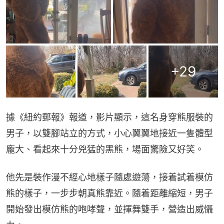
+
29
據《紐約郵報》報道，影片顯示，這名身穿熊服裝的
男子，以雙腳站立的方式，小心翼翼地接近一隻體型
龐大、看起來十分兇猛的黑熊，場面驚險又好笑。
他先是裝作漫不經心地樣子隨處遊蕩，接着試着模仿
熊的樣子，一步步朝真熊靠近。隨着距離縮短，男子
開始發出模仿熊的咆哮聲，並揮舞雙手，營造出威懾