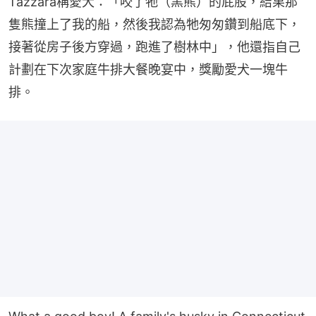
Tazzara稱愛犬：「咬了牠（黑熊）的屁股，結果那
隻熊撞上了我的船，然後我認為牠匆匆鑽到船底下，
接著從房子後方穿過，跑進了樹林中」，他還指自己
計劃在下次家庭牛排大餐晚宴中，獎勵愛犬一塊牛
排。