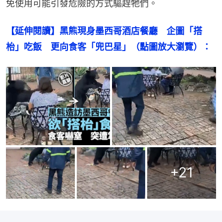
免使用可能引發危險的方式驅趕牠們。
【延伸閱讀】黑熊現身墨西哥酒店餐廳　企圖「搭
枱」吃飯　更向食客「兜巴星」（點圖放大瀏覽）：
+
21