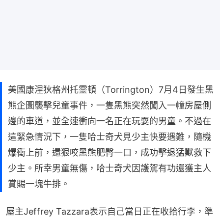
美國康涅狄格州托靈頓（Torrington）7月4日發生黑
熊企圖襲擊兒童事件，一隻黑熊突然闖入一幢房屋側
邊的車道，並全速衝向一名正在玩耍的男童。不過在
這緊急情況下，一隻哈士奇犬見少主快要遇難，隨機
爆衝上前，還狠咬黑熊肥臀一口，成功擊退猛獸救下
少主。所幸男童無傷，哈士奇犬因護駕有功還獲主人
賞賜一塊牛排。
屋主Jeffrey Tazzara表示自己當日正在收拾行李，準