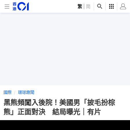
繁
|
简
國際
環球趣聞
黑熊頻闖入後院！美國男「披毛扮棕
熊」正面對決 結局曝光｜有片