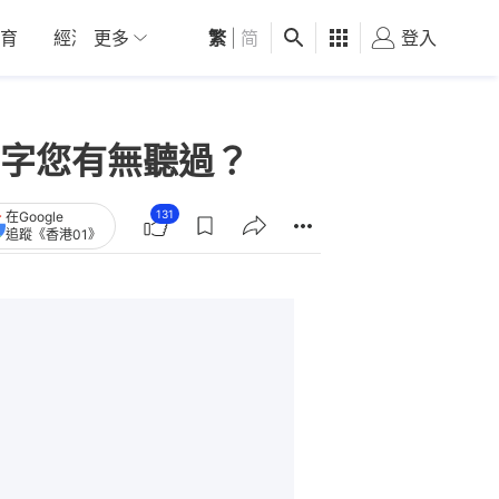
育
經濟
更多
01深圳
繁
觀點
|
简
健康
好食玩飛
登入
女
字您有無聽過？
131
在Google
追蹤《香港01》