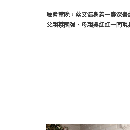
舞會當晚，蔡文浩身着一襲深棗紅的Ir
父親蔡國強、母親吳紅虹一同現