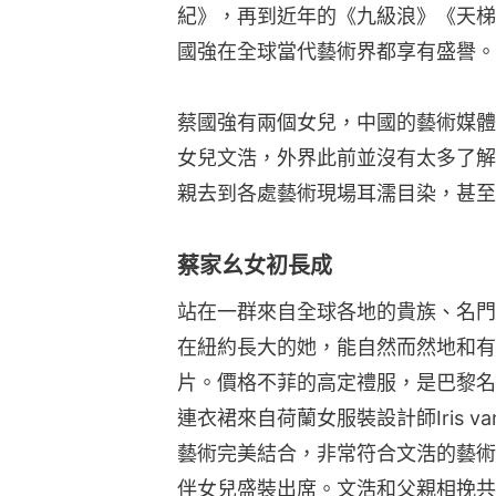
紀》，再到近年的《九級浪》《天梯
國強在全球當代藝術界都享有盛譽。
蔡國強有兩個女兒，中國的藝術媒體
女兒文浩，外界此前並沒有太多了解
親去到各處藝術現場耳濡目染，甚至
蔡家幺女初長成
站在一群來自全球各地的貴族、名門
在紐約長大的她，能自然而然地和有
片。價格不菲的高定禮服，是巴黎名
連衣裙來自荷蘭女服裝設計師Iris v
藝術完美結合，非常符合文浩的藝術
伴女兒盛裝出席。文浩和父親相挽共