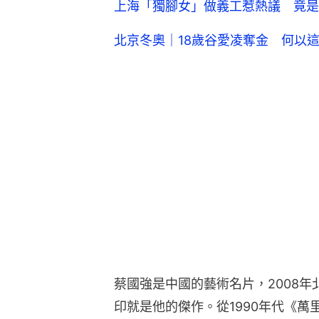
上海「獨腳女」做義工惹熱議 竟是
北京冬奧｜18歲谷愛凌奪金 何以
蔡國強是中國的藝術名片，2008
印就是他的傑作。從1990年代《