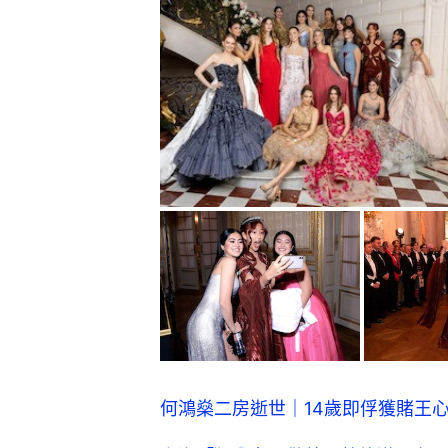
何鴻燊二房逝世｜14歲即俘獲賭王