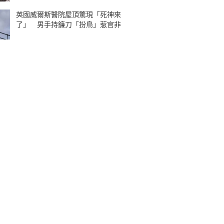
英國威爾斯醫院屋頂驚現「死神來
了」 男手持鐮刀「扮鳥」惹官非