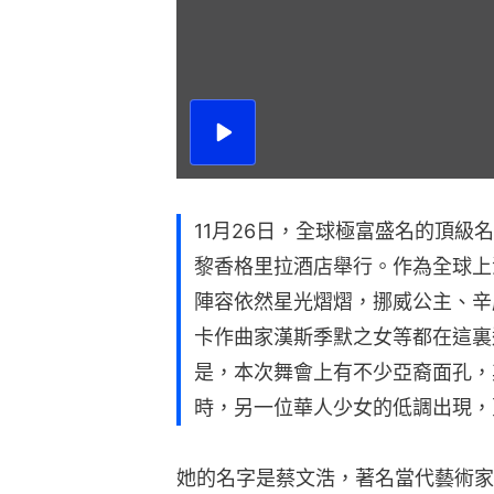
播
放
影
片
11月26日，全球極富盛名的頂級
黎香格里拉酒店舉行。作為全球上
陣容依然星光熠熠，挪威公主、辛
卡作曲家漢斯季默之女等都在這裏
是，本次舞會上有不少亞裔面孔，
時，另一位華人少女的低調出現，
她的名字是蔡文浩，著名當代藝術家