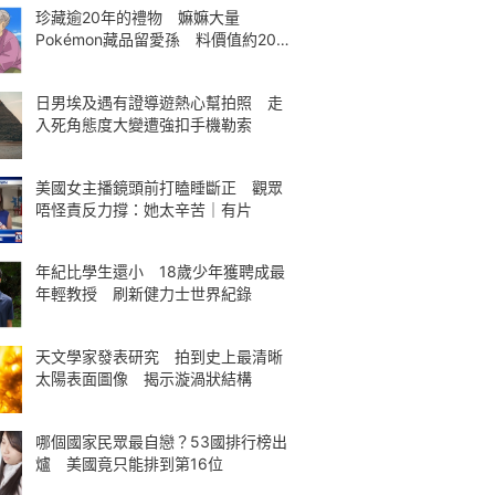
珍藏逾20年的禮物 嫲嫲大量
Pokémon藏品留愛孫 料價值約200
萬元
日男埃及遇有證導遊熱心幫拍照 走
入死角態度大變遭強扣手機勒索
美國女主播鏡頭前打瞌睡斷正 觀眾
唔怪責反力撐：她太辛苦｜有片
年紀比學生還小 18歲少年獲聘成最
年輕教授 刷新健力士世界紀錄
天文學家發表研究 拍到史上最清晰
太陽表面圖像 揭示漩渦狀結構
哪個國家民眾最自戀？53國排行榜出
爐 美國竟只能排到第16位