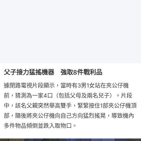
父子接力猛搖機器 強取8件戰利品
據閉路電視片段顯示，當時有3男1女站在夾公仔機
前，猜測為一家4口（包括父母及兩名兒子）。片段
中，該名父親突然舉高雙手，緊緊按住1部夾公仔機頂
部，隨後將夾公仔機向自己方向猛烈搖晃，導致機內
多件物品傾倒並跌入取物口。