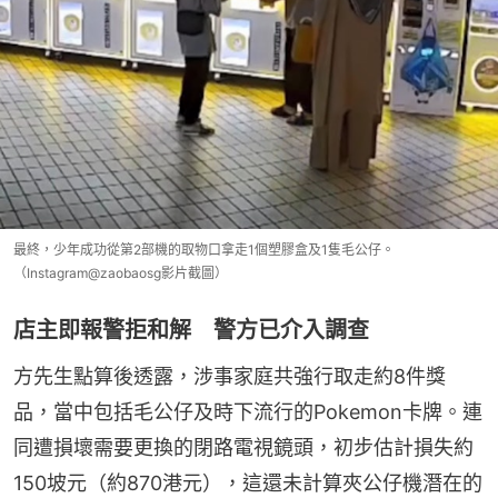
最終，少年成功從第2部機的取物口拿走1個塑膠盒及1隻毛公仔。
（Instagram@zaobaosg影片截圖）
店主即報警拒和解 警方已介入調查
方先生點算後透露，涉事家庭共強行取走約8件獎
品，當中包括毛公仔及時下流行的Pokemon卡牌。連
同遭損壞需要更換的閉路電視鏡頭，初步估計損失約
150坡元（約870港元），這還未計算夾公仔機潛在的