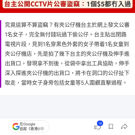
究竟這算不算盜竊？有夾公仔機台主於網上發文公審
1名女子，完全無付錢玩過下偷公仔。台主貼出閉路
電視片段，見到1名穿黑色外套的女子帶着1名女童到
夾公仔機店，先是拍了幾下台主的夾公仔機及伸手進
出貨口，發現拿不到後，從袋中拿出工具協助，伸手
深入探進夾公仔機的出貨口，將卡在洞口的公仔扯下
取走，當時女子身旁包括女童等5人圍觀直擊過程。
16
在Google
追蹤《香港01》