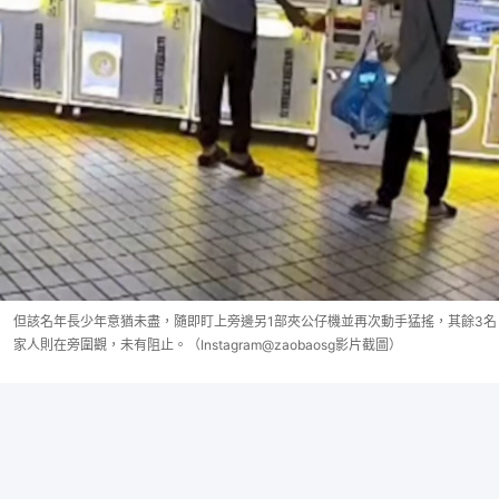
但該名年長少年意猶未盡，隨即盯上旁邊另1部夾公仔機並再次動手猛搖，其餘3名
家人則在旁圍觀，未有阻止。（Instagram@zaobaosg影片截圖）