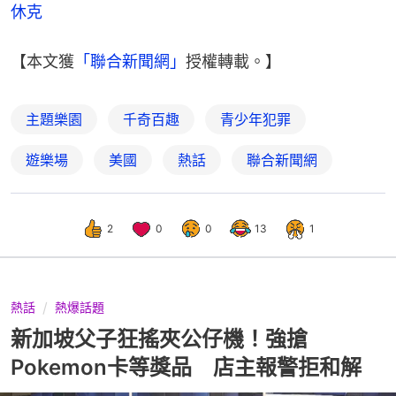
休克
【本文獲
「聯合新聞網」
授權轉載。】
主題樂園
千奇百趣
青少年犯罪
遊樂場
美國
熱話
聯合新聞網
2
0
0
13
1
熱話
熱爆話題
新加坡父子狂搖夾公仔機！強搶
Pokemon卡等獎品 店主報警拒和解