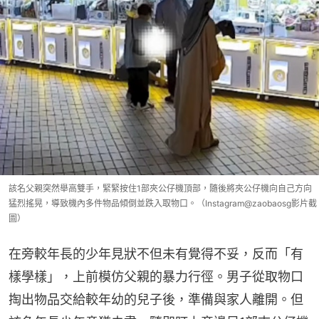
該名父親突然舉高雙手，緊緊按住1部夾公仔機頂部，隨後將夾公仔機向自己方向
猛烈搖晃，導致機內多件物品傾倒並跌入取物口。（Instagram@zaobaosg影片截
圖）
在旁較年長的少年見狀不但未有覺得不妥，反而「有
樣學樣」，上前模仿父親的暴力行徑。男子從取物口
掏出物品交給較年幼的兒子後，準備與家人離開。但