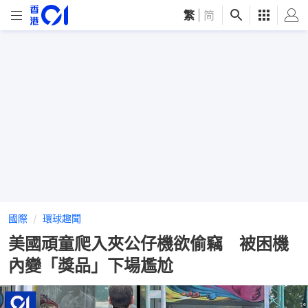
繁
|
简
國際
環球趣聞
美國頑童爬入夾公仔機欲偷竊 被困機
內變「獎品」下場尷尬