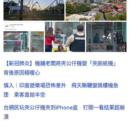
+
4
【新冠肺炎】機舖老闆將夾公仔機變「夾廁紙機」
背後原因極暖心
慎入｜印度遊樂場恐怖意外 飛天鞦韆變跳樓機急
墜 乘客直拋半空
台網民玩夾公仔機夾到iPhone盒 打開一看結果超崩
潰