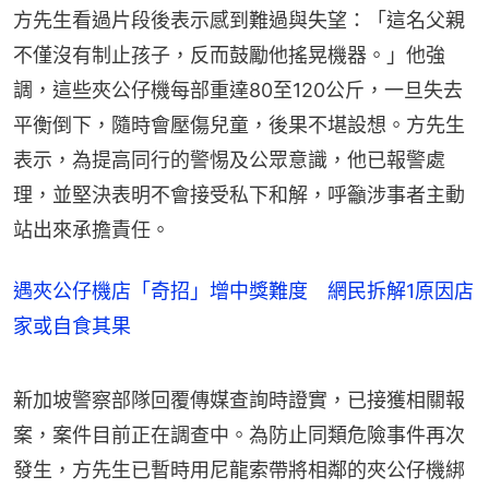
方先生看過片段後表示感到難過與失望：「這名父親
不僅沒有制止孩子，反而鼓勵他搖晃機器。」他強
調，這些夾公仔機每部重達80至120公斤，一旦失去
平衡倒下，隨時會壓傷兒童，後果不堪設想。方先生
表示，為提高同行的警惕及公眾意識，他已報警處
理，並堅決表明不會接受私下和解，呼籲涉事者主動
站出來承擔責任。
遇夾公仔機店「奇招」增中獎難度 網民拆解1原因店
家或自食其果
新加坡警察部隊回覆傳媒查詢時證實，已接獲相關報
案，案件目前正在調查中。為防止同類危險事件再次
發生，方先生已暫時用尼龍索帶將相鄰的夾公仔機綁