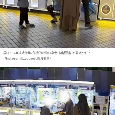
最終，少年成功從第2部機的取物口拿走1個塑膠盒及1隻毛公仔。
（Instagram@zaobaosg影片截圖）