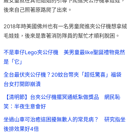
歲女童就在其他姐姐的引導下爬進夾公仔機拿娃娃，
後來自己照著原路爬了出來。
2018年時美國佛州也有一名男童爬進夾公仔機想拿絨
毛娃娃，後來是靠著消防隊員的幫忙才順利脫困。
不是車仔Lego夾公仔機 美男童最like聖誕禮物竟然
是「它」
全台最伏夾公仔機？20蚊台幣夾「超低驚喜」福袋
台女打開即崩潰
【清明節】台夾公仔機擺冥通紙紮做獎品 網民恥
笑：半夜生意會好
坐過山車可治癒這困擾無數人的常見病？ 研究指坐
後排效果好4倍