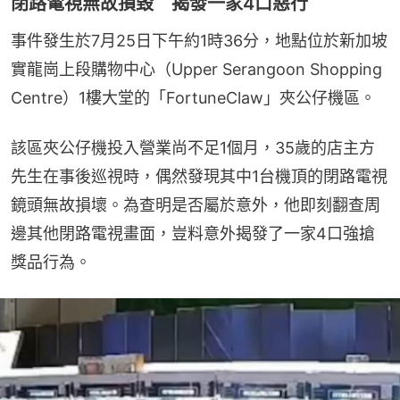
閉路電視無故損毀 揭發一家4口惡行
事件發生於7月25日下午約1時36分，地點位於新加坡
實龍崗上段購物中心（Upper Serangoon Shopping 
Centre）1樓大堂的「FortuneClaw」夾公仔機區。
該區夾公仔機投入營業尚不足1個月，35歲的店主方
先生在事後巡視時，偶然發現其中1台機頂的閉路電視
鏡頭無故損壞。為查明是否屬於意外，他即刻翻查周
邊其他閉路電視畫面，豈料意外揭發了一家4口強搶
獎品行為。