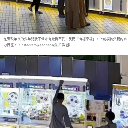
在旁較年長的少年見狀不但未有覺得不妥，反而「有樣學樣」，上前模仿父親的暴
力行徑。（Instagram@zaobaosg影片截圖）