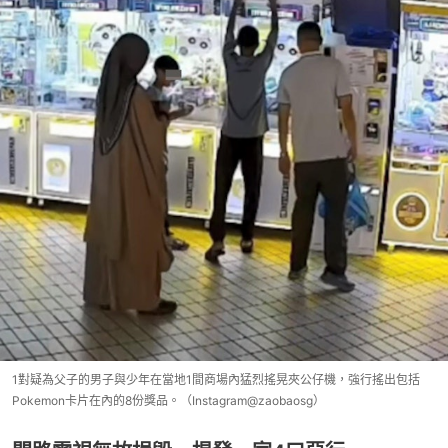
1對疑為父子的男子與少年在當地1間商場內猛烈搖晃夾公仔機，強行搖出包括
Pokemon卡片在內的8份獎品。（Instagram@zaobaosg）