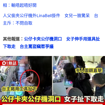
相：輸唔起唔好開
人父偷夾公仔機外LinaBell掛件 女兒一臉驚呆 台
主斥：不問自取
其他報道：
公仔卡夾公仔機洞口　女子伸手用道具扯
下取走　台主罵盜竊惹爭議