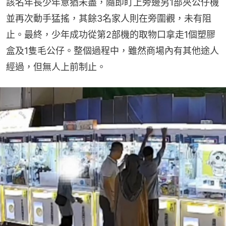
該名年長少年意猶未盡，隨即盯上旁邊另1部夾公仔機
並再次動手猛搖，其餘3名家人則在旁圍觀，未有阻
止。最終，少年成功從第2部機的取物口拿走1個塑膠
盒及1隻毛公仔。整個過程中，雖然商場內有其他途人
經過，但無人上前制止。