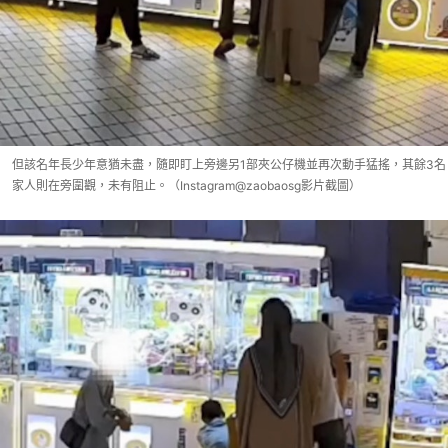
但該名年長少年意猶未盡，隨即盯上旁邊另1部夾公仔機並再次動手猛搖，其餘3名
家人則在旁圍觀，未有阻止。（Instagram@zaobaosg影片截圖）