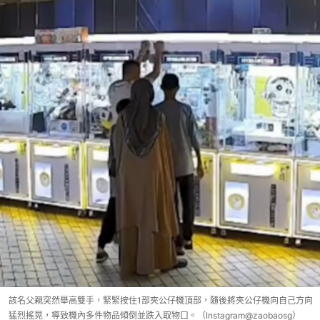
該名父親突然舉高雙手，緊緊按住1部夾公仔機頂部，隨後將夾公仔機向自己方向
猛烈搖晃，導致機內多件物品傾倒並跌入取物口。（Instagram@zaobaosg）