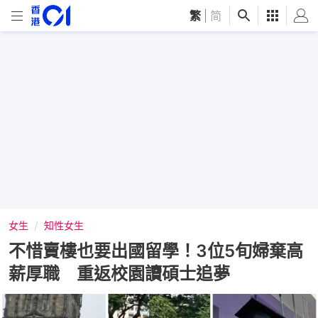
繁
|
简
女生
知性女生
不惜賣樓也要出國留學！3位5旬婦棄高
薪厚職 重返校園讀碩士追夢