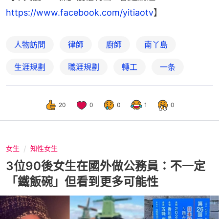
https://www.facebook.com/yitiaotv
】
人物訪問
律師
廚師
南丫島
生涯規劃
職涯規劃
轉工
一条
20
0
0
1
0
女生
知性女生
3位90後女生在國外做公務員：不一定
「鐵飯碗」但看到更多可能性