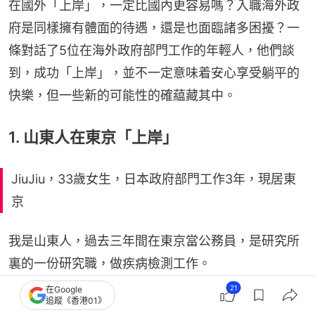
在國外「上岸」，一定比國內更容易嗎？入職海外政
府是同樣擁有體面的待遇，還是也面臨諸多困擾？一
條對話了5位在海外政府部門工作的年輕人，他們談
到，成功「上岸」，並不一定意味着安心享受躺平的
快樂，但一些新的可能性的確藴藏其中。
1. 山東人在東京「上岸」
JiuJiu，33歲女生，日本政府部門工作3年，現居東
京
我是山東人，過去三年間在東京當公務員，是研究所
裏的一份研究職，做疾病檢測工作。
21
在Google
追蹤《香港01》
我也經常調侃自己到國外「上岸」了，我家人對我做