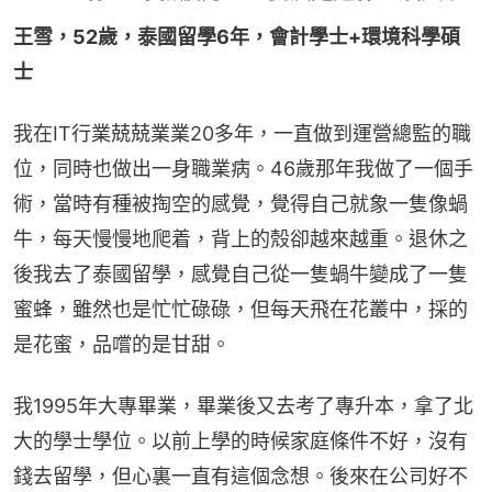
王雪，52歲，泰國留學6年，會計學士+環境科學碩
士
我在IT行業兢兢業業20多年，一直做到運營總監的職
位，同時也做出一身職業病。46歲那年我做了一個手
術，當時有種被掏空的感覺，覺得自己就象一隻像蝸
牛，每天慢慢地爬着，背上的殼卻越來越重。退休之
後我去了泰國留學，感覺自己從一隻蝸牛變成了一隻
蜜蜂，雖然也是忙忙碌碌，但每天飛在花叢中，採的
是花蜜，品嚐的是甘甜。
我1995年大專畢業，畢業後又去考了專升本，拿了北
大的學士學位。以前上學的時候家庭條件不好，沒有
錢去留學，但心裏一直有這個念想。後來在公司好不