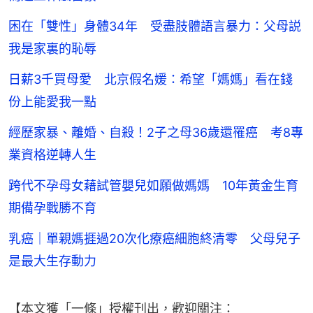
困在「雙性」身體34年 受盡肢體語言暴力：父母説
我是家裏的恥辱
日薪3千買母愛 北京假名媛：希望「媽媽」看在錢
份上能愛我一點
經歷家暴、離婚、自殺！2子之母36歲還罹癌 考8專
業資格逆轉人生
跨代不孕母女藉試管嬰兒如願做媽媽 10年黃金生育
期備孕戰勝不育
乳癌｜單親媽捱過20次化療癌細胞終清零 父母兒子
是最大生存動力
【本文獲「一條」授權刊出，歡迎關注：