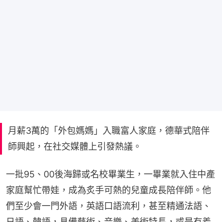
月薪3萬的「外包媽媽」入職富人家庭，德華式陪伴
師興起，在社交媒體上引發熱議。
一批95、00後海歸或名校畢業生，一畢業就入住中產
家庭幫忙帶娃，成為炙手可熱的兒童成長陪伴師。他
們至少會一門外語，英語口語流利，甚至精通法語、
日語、韓語，具備藝術、音樂、美術特長，或是有着