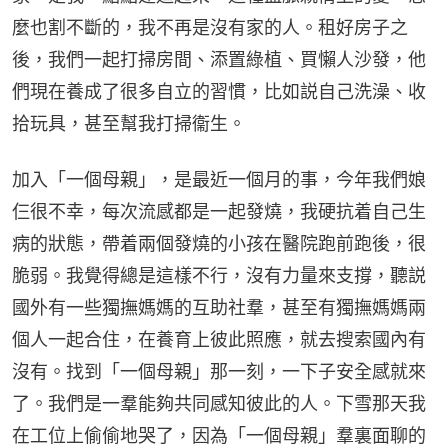
麼也割不斷的，我不再是沒有家的人。租好房子之
後，我們一起打掃房間、添置綠植、買懶人沙發，他
們現在養成了很多自立的習慣，比如説自己洗澡、收
拾玩具，甚至幫我打掃衞生。
加入「一個母親」，是最近一個月的事，今年我們娘
仨很不幸，每次流感都是一起發燒，我硬抗着自己生
病的狀態，帶着兩個發燒的小孩在醫院跑前跑後，很
脆弱。我覺得總是這樣不行，沒有力量來支撐，聽説
國外有一些獨撫媽媽的互助社羣，甚至有獨撫媽媽兩
個人一起合住，在養育上彼此照應，就去搜索國內有
沒有。找到「一個母親」那一刻，一下子安全感就來
了。我們是一羣能夠共同感知彼此的人。下雪那天我
在工位上偷偷地哭了，因為「一個母親」羣裏面聊的