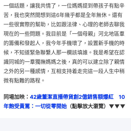
一個話題，讓我共情了，一位媽媽提到帶孩子有點辛
苦，我也突然間想到這6年幾乎都是全年無休。還有
一些很實際的幫助，比如跟法律、心理的老師去聊我
現在的一些問題。我目前是「一個母親」河北地區羣
的籌備和發起人，我今年手機壞了，設置新手機的時
候，不知道緊急聯繫人那一欄該填誰。我是希望在認
識同城的一羣獨撫媽媽之後，真的可以建立除了親情
之外的另一種感情，互相支持着走完這一段人生中稍
微有點難的路程。
同場加映：
42歲董潔直播帶貨創2億銷售額爆紅　10
年飽受責罵：一切從零開始
（點擊放大瀏覽）▼▼▼