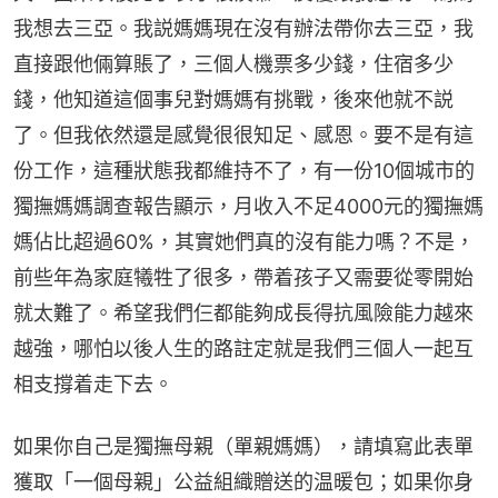
我想去三亞。我説媽媽現在沒有辦法帶你去三亞，我
直接跟他倆算賬了，三個人機票多少錢，住宿多少
錢，他知道這個事兒對媽媽有挑戰，後來他就不説
了。但我依然還是感覺很很知足、感恩。要不是有這
份工作，這種狀態我都維持不了，有一份10個城市的
獨撫媽媽調查報告顯示，月收入不足4000元的獨撫媽
媽佔比超過60%，其實她們真的沒有能力嗎？不是，
前些年為家庭犧牲了很多，帶着孩子又需要從零開始
就太難了。希望我們仨都能夠成長得抗風險能力越來
越強，哪怕以後人生的路註定就是我們三個人一起互
相支撐着走下去。
如果你自己是獨撫母親（單親媽媽），請填寫此表單
獲取「一個母親」公益組織贈送的温暖包；如果你身