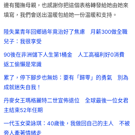
邊有獨撫母親，也感謝你把這個表格轉發給她由她來
填寫，我們會送出温暖包給她一份温暖和支持。
陸失業青年回鄉過年竟治好了焦慮 月薪300做全職
兒子：我很享受
90後在非洲儲下人生第1桶金 人工高福利好0消費
返工偷懶是常識
累了，停下腳步也無妨：要有「歸零」的勇氣 別為
成就迷失自我！
丹麥女王瑪格麗特二世宣佈退位 全球最後一位女君
主結束52年任期
一代玉女梁詠琪：40歲後，我做回自己的主人 不被
旁人牽著情緒走