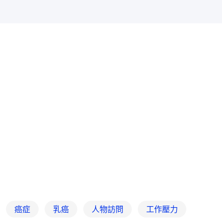
癌症
乳癌
人物訪問
工作壓力