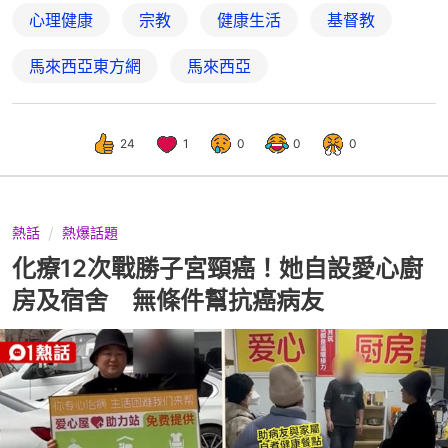
心理健康
宗教
健康生活
基督教
馬來西亞東方網
馬來西亞
24
1
0
0
0
熱話
熱爆話題
化療12次戰勝子宮頸癌！她自設愛心廚
房及宿舍 無條件幫抗癌病友