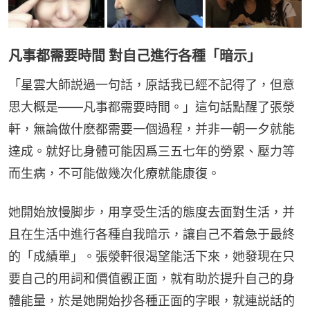
凡事都需要時間 對自己進行各種「暗示」
「星雲大師説過一句話，原話我已經不記得了，但意
思大概是——凡事都需要時間。」這句話點醒了張滎
軒，無論做什麽都需要一個過程，并非一朝一夕就能
達成。就好比身體可能因爲三五七年的勞累、壓力等
而生病，不可能做幾次化療就能康復。
她開始放慢脚步，用享受生活的態度去面對生活，并
且在生活中進行各種自我暗示，讓自己不着急于最終
的「成績單」。張滎軒很渴望能活下來，她發現在只
要自己的用詞和價值觀正面，就有助於提升自己的身
體能量，於是她開始抄各種正面的字眼，就連説話的