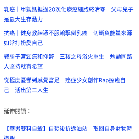
乳癌｜單親媽捱過20次化療癌細胞終清零 父母兒子
是最大生存動力
抗癌｜健身教練憑不服輸擊倒乳癌 切斷負能量來源
如常打扮愛自己
戰勝子宮頸癌和抑鬱 三孩之母浴火重生 勉勵同路
人堅持就有希望
從極度憂鬱到感覺富足 癌症少女創作Rap療癒自
己 活出第二人生
延伸閱讀：
【華男雙料自殺】自焚後折返油站　取回自身財物時
道謝