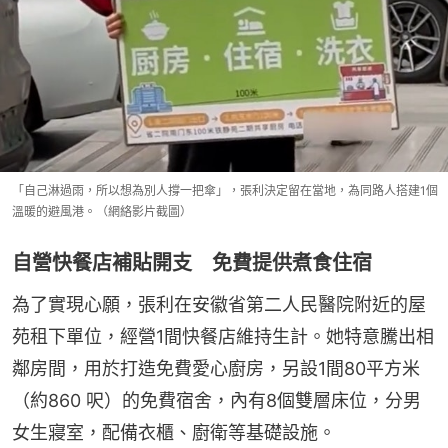
「自己淋過雨，所以想為別人撐一把傘」，張利決定留在當地，為同路人搭建1個
溫暖的避風港。（網絡影片截圖）
自營快餐店補貼開支 免費提供煮食住宿
為了實現心願，張利在安徽省第二人民醫院附近的屋
苑租下單位，經營1間快餐店維持生計。她特意騰出相
鄰房間，用於打造免費愛心廚房，另設1間80平方米
（約860 呎）的免費宿舍，內有8個雙層床位，分男
女生寢室，配備衣櫃、廚衛等基礎設施。