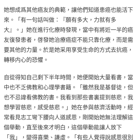
她想成爲其他癌友的典範，讓他們知道患癌也能活下
來。「有一句話叫做：『願有多大，力就有多
大』。」她在進行化療時發現，當中有將近一半的癌
友復發患者，啓發她治療癌症不能只靠化療，而是需
要其他的力量。於是她采用享受生命的方式去抗癌，
轉移内心的恐懼。
自從得知自己剩下半年時間，她便開始大量看書，當
中也不乏佛教和心理學書籍。「雖然我是基督徒，但
也不忌諱看佛教的書。我看到那些書裏提到慈悲，我
想學習慈悲，感受慈悲。」她在參與慈濟活動時，經
常看見志工彎下腰向人道感恩，剛開始她無法理解這
個舉動，直至後來才明白，這個舉動能讓人放下
「我」，變得喜樂、謙虛。「有些人覺得說感恩很別