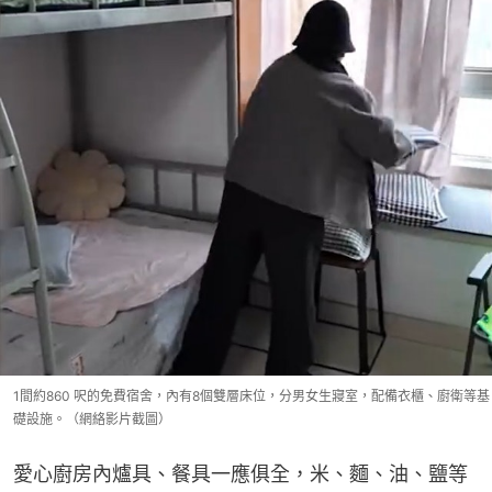
1間約860 呎的免費宿舍，內有8個雙層床位，分男女生寢室，配備衣櫃、廚衛等基
礎設施。（網絡影片截圖）
愛心廚房內爐具、餐具一應俱全，米、麵、油、鹽等