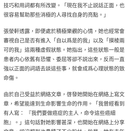
技巧和用詞都有所改變。「現在我不止説話正面，也
很容易幫助那些消極的人尋找自身的亮點。」
張滎軒透露，即便處於積極樂觀的心情，她也經常會
審視自己是否有進入「自以爲是的我」以及「摸棱兩
可的我」這兩種虛假狀態。她指出，這些狀態一般是
患者内心依舊有恐懼、委屈等卻不説出來，反而一直
強以正面的詞語去談這些事，就會成爲心理狀態的致
命傷。
由於自己受益於網絡文章，啓發她開始在網絡上寫文
章，希望能達到生命影響生命的作用。「我曾經看到
有人寫： 『我們要做癌症的主人，命令這些癌細
胞』。」這句話對她影響甚深，也開始在網絡上分享