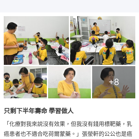
+
8
只剩下半年壽命 學習做人
「化療對我來説沒有效果，但我沒有錢用標靶藥，乳
癌患者也不適合吃荷爾蒙藥。」張滎軒的公公也是癌