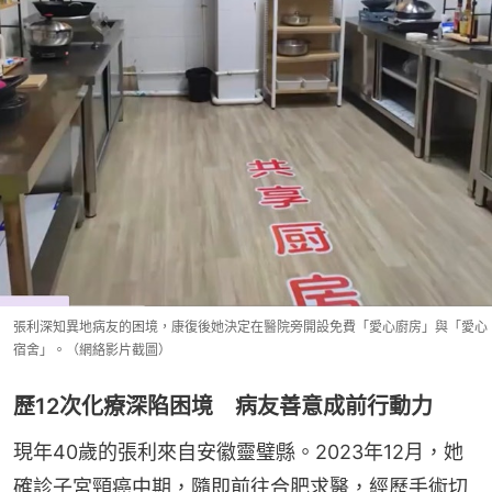
張利深知異地病友的困境，康復後她決定在醫院旁開設免費「愛心廚房」與「愛心
宿舍」。（網絡影片截圖）
歷12次化療深陷困境 病友善意成前行動力
現年40歲的張利來自安徽靈璧縣。2023年12月，她
確診子宮頸癌中期，隨即前往合肥求醫，經歷手術切