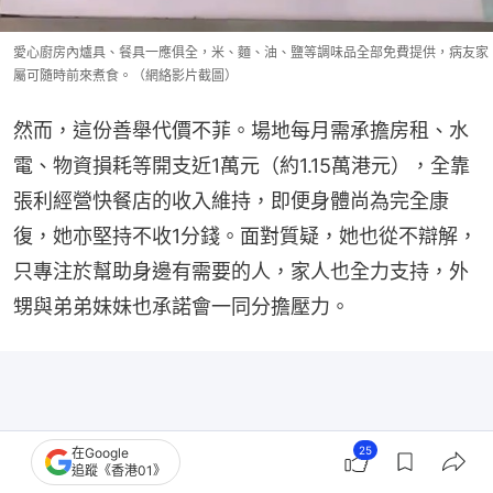
愛心廚房內爐具、餐具一應俱全，米、麵、油、鹽等調味品全部免費提供，病友家
屬可隨時前來煮食。（網絡影片截圖）
然而，這份善舉代價不菲。場地每月需承擔房租、水
電、物資損耗等開支近1萬元（約1.15萬港元），全靠
張利經營快餐店的收入維持，即便身體尚為完全康
復，她亦堅持不收1分錢。面對質疑，她也從不辯解，
只專注於幫助身邊有需要的人，家人也全力支持，外
甥與弟弟妹妹也承諾會一同分擔壓力。
25
在Google
追蹤《香港01》