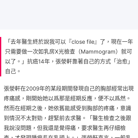
「去年醫生終於說我可以『close file』了，現在一年
只需要做一次如乳房X光檢查（Mammogram）就可
以了。」抗癌14年，張滎軒靠著自己的方式「治愈」
自己。
張滎軒在2009年的某段期間發現自己的胸部經常出現
疼痛感，剛開始她以爲那是經期反應，便不以爲然。
然而在經期之後，她依舊能感受到胸部的疼痛，意識
到情況不太對勁，趕緊前去求醫。「醫生檢查之後跟
我說沒問題，但我還是覺得痛，要求醫生再仔細檢
查，才發現腫瘤長在乳頭上。」張滎軒直言，一般乳