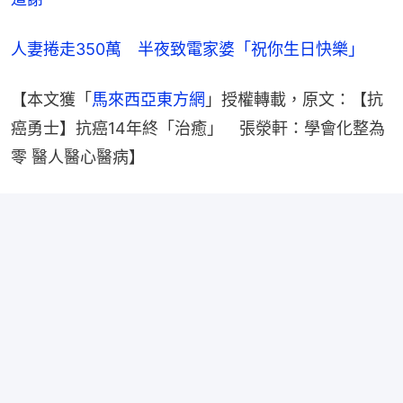
人妻捲走350萬　半夜致電家婆「祝你生日快樂」
【本文獲「
馬來西亞東方網
」授權轉載，原文：【抗
癌勇士】抗癌14年終「治癒」　張滎軒：學會化整為
零 醫人醫心醫病】