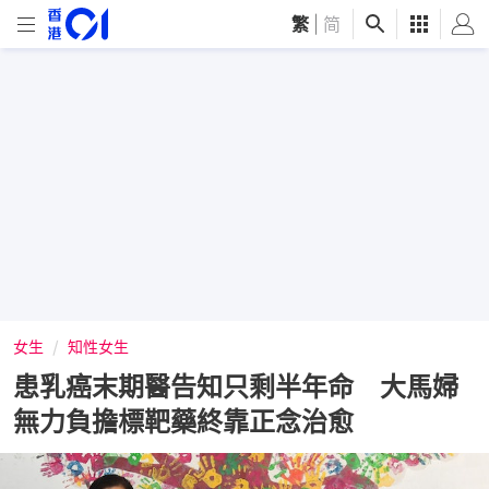
繁
|
简
女生
知性女生
患乳癌末期醫告知只剩半年命 大馬婦
無力負擔標靶藥終靠正念治愈