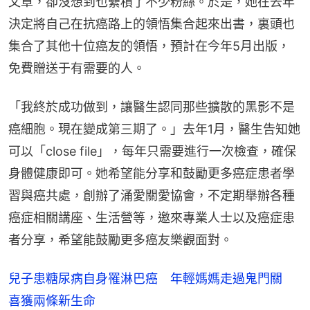
文章，卻沒想到也纍積了不少粉絲。於是，她在去年
決定將自己在抗癌路上的領悟集合起來出書，裏頭也
集合了其他十位癌友的領悟，預計在今年5月出版，
免費贈送于有需要的人。
「我終於成功做到，讓醫生認同那些擴散的黑影不是
癌細胞。現在變成第三期了。」去年1月，醫生告知她
可以「close file」，每年只需要進行一次檢查，確保
身體健康即可。她希望能分享和鼓勵更多癌症患者學
習與癌共處，創辦了涌愛關愛協會，不定期舉辦各種
癌症相關講座、生活營等，邀來專業人士以及癌症患
者分享，希望能鼓勵更多癌友樂觀面對。
兒子患糖尿病自身罹淋巴癌 年輕媽媽走過鬼門關
喜獲兩條新生命