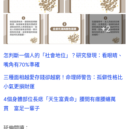
+
2
怎判斷一個人的「社會地位」？研究發現：看眼睛、
嘴角有70%準確
三種面相越愛存錢卻越窮！命理師警告：孤僻性格比
小氣更損財運
4個身體部位長痣「天生富貴命」腰間有癦腰纏萬
貫 富足一輩子
延伸閱讀：