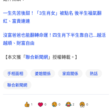
一生先苦後甜！「3生肖女」被點名 後半生福氣翻
紅、富貴連連
沒富爸爸也能翻轉命運！四生肖下半生靠自己…越活
越順、財富自由
【本文獲「
聯合新聞網
」授權轉載。】
手相面相
婆媳關係
家庭關係
熱話
聯合新聞網
1
0
0
2
0