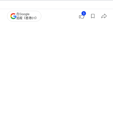
5
在Google
好食玩飛
旅遊
追蹤《香港01》
日本熱傳耳仔形狀測真實性格 耳垂大
小有分別、精靈耳是藝術家？
撰文：
程朗天
出版：
2026-07-26 07:43
更新：
2026-07-26 08:43