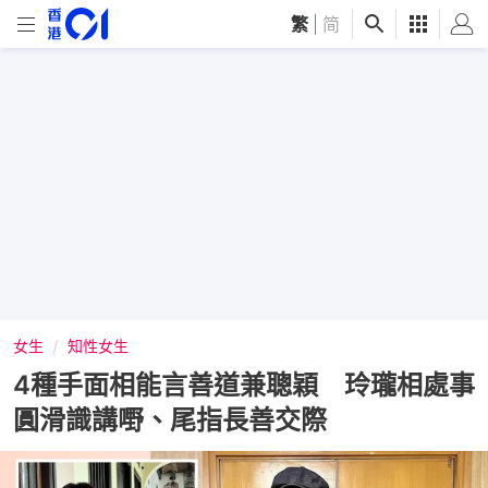
繁
|
简
女生
知性女生
4種手面相能言善道兼聰穎 玲瓏相處事
圓滑識講嘢、尾指長善交際