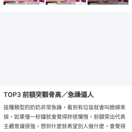
TOP3 前額突顴骨高／急躁逼人
這種類型的奶奶非常急躁，看到有垃圾就會叫媳婦來
撿，如果慢一秒鐘就會覺得妳很懶惰。前額突出代表
主觀意識很強，想到什麼就希望別人做什麼，會覺得