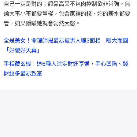
自己一定是對的；顴骨高又不包肉控制欲非常強，無
論大事小事都要掌權，包含家裡的錢、妳的薪水都要
管，如果隱瞞她就會勃然大怒。
全是美女！命理師揭最易被男人騙3面相 眼大而圓
「好傻好天真」
手相藏玄機！這6種人注定財運亨通，手心凹陷、錢
財紋多最易致富