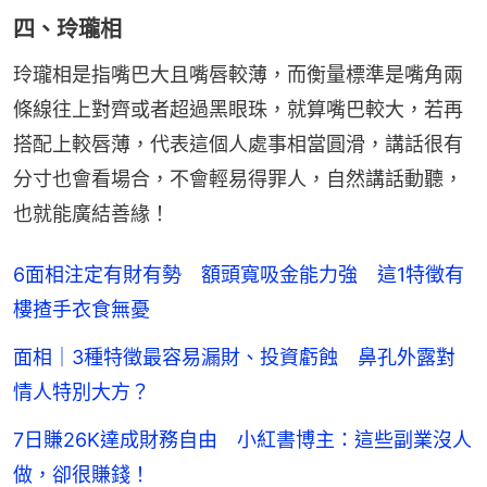
四、玲瓏相
玲瓏相是指嘴巴大且嘴唇較薄，而衡量標準是嘴角兩
條線往上對齊或者超過黑眼珠，就算嘴巴較大，若再
搭配上較唇薄，代表這個人處事相當圓滑，講話很有
分寸也會看場合，不會輕易得罪人，自然講話動聽，
也就能廣結善緣！
6面相注定有財有勢 額頭寬吸金能力強 這1特徵有
樓揸手衣食無憂
面相｜3種特徵最容易漏財、投資虧蝕 鼻孔外露對
情人特別大方？
7日賺26K達成財務自由 小紅書博主：這些副業沒人
做，卻很賺錢！