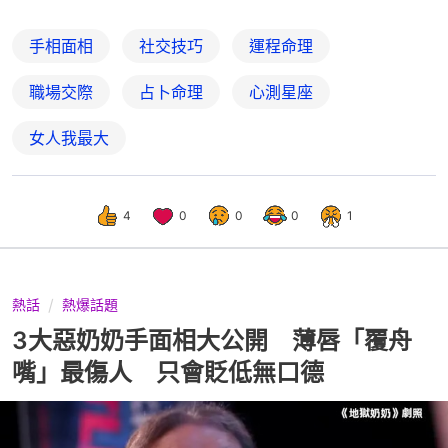
手相面相
社交技巧
運程命理
職場交際
占卜命理
心測星座
女人我最大
4
0
0
0
1
熱話
熱爆話題
3大惡奶奶手面相大公開 薄唇「覆舟
嘴」最傷人 只會貶低無口德