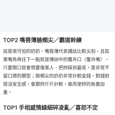
TOP2 嘴唇薄臉頰尖／霸道幹練
這是很可怕的奶奶，嘴唇薄代表講話比較尖刻，且如
果嘴角再往下一點就是傳說中的覆舟口（覆舟嘴），
只要開口就會想要傷害人、把妳踩到最底，是非常不
留口德的類型；臉頰尖的奶奶非常計較金錢，對錢財
很沒安全感，會跟妳斤斤計較，進而使妳的負擔加
重。
TOP1 手相感情線細碎凌亂／喜怒不定