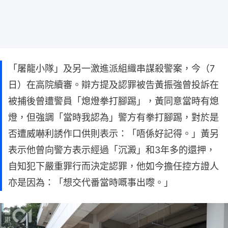
「屠龍小隊」及另一激進派組織串謀殺警案，今（7
日）在高院續審。辯方提及認罪被告黃振強曾投訴在
被捕後曾遭警員「熄燈拳打腳踢」，黃同意當時有熄
燈，但強調「當時我認為」警方有拳打腳踢，對於是
否遭威嚇利誘作口供則表示：「唔係好記得。」黃另
表示他曾向警方表示經過「沉澱」和3年多的還押，
自知犯下嚴重罪行而決定認罪，他如今擔任控方證人
亦是因為：「想交代番當時嘅事出嚟。」