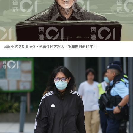
屠龍小隊隊長黃振強，他曾任控方證人，認罪被判刑13年半。