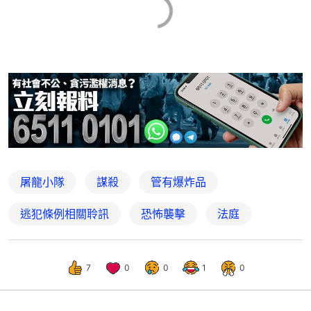
屠龍小隊
謀殺
管有爆炸品
逃犯條例相關聆訊
恐怖襲擊
法庭
7
0
0
1
0