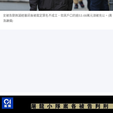
女被告劉佩凝經審訊後被裁定罪名不成立，但其戶口的逾53.68萬元須被充公。(黃
浩謙攝)