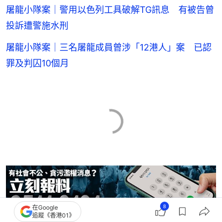
屠龍小隊案｜警用以色列工具破解TG訊息 有被告曾
投訴遭警施水刑
屠龍小隊案｜三名屠龍成員曾涉「12港人」案 已認
罪及判囚10個月
8
在Google
追蹤《香港01》