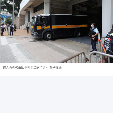
證人黃振強由囚車押至法庭作供。(鄭子峰攝)