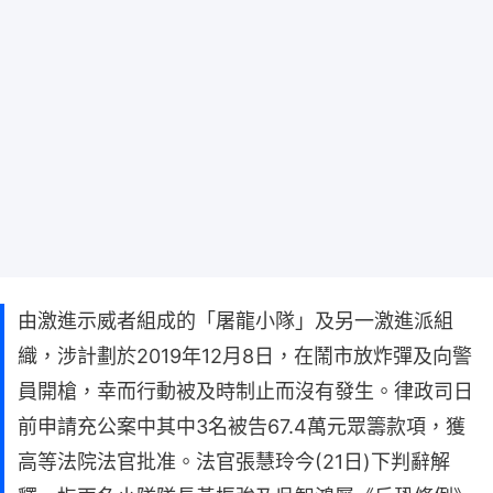
由激進示威者組成的「屠龍小隊」及另一激進派組
織，涉計劃於2019年12月8日，在鬧市放炸彈及向警
員開槍，幸而行動被及時制止而沒有發生。律政司日
前申請充公案中其中3名被告67.4萬元眾籌款項，獲
高等法院法官批准。法官張慧玲今(21日)下判辭解