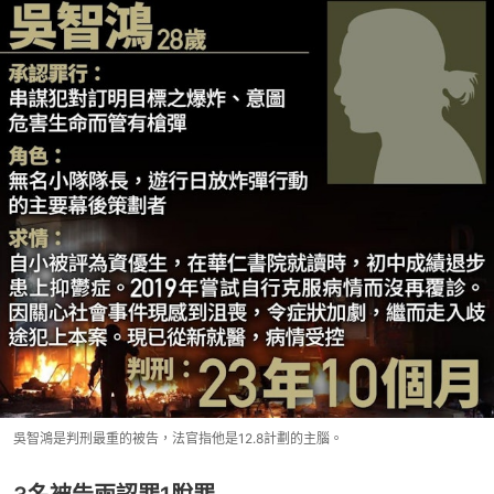
吳智鴻是判刑最重的被告，法官指他是12.8計劃的主腦。