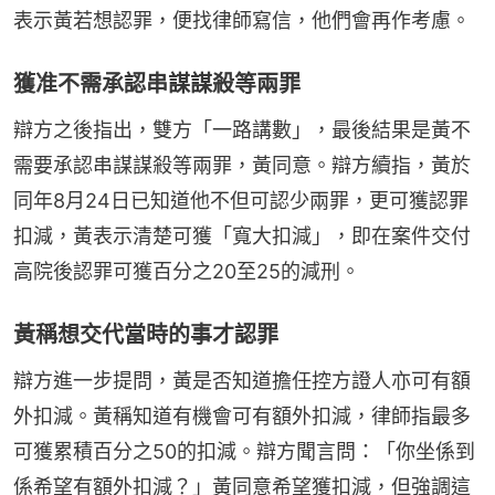
表示黃若想認罪，便找律師寫信，他們會再作考慮。
獲准不需承認串謀謀殺等兩罪
辯方之後指出，雙方「一路講數」，最後結果是黃不
需要承認串謀謀殺等兩罪，黃同意。辯方續指，黃於
同年8月24日已知道他不但可認少兩罪，更可獲認罪
扣減，黃表示清楚可獲「寬大扣減」，即在案件交付
高院後認罪可獲百分之20至25的減刑。
黃稱想交代當時的事才認罪
辯方進一步提問，黃是否知道擔任控方證人亦可有額
外扣減。黃稱知道有機會可有額外扣減，律師指最多
可獲累積百分之50的扣減。辯方聞言問：「你坐係到
係希望有額外扣減？」黃同意希望獲扣減，但強調這