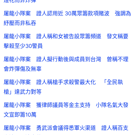
煙花而非炸彈
屠龍小隊案 證人認用近 30萬眾籌款項賭波 強調為
紓壓而非私吞
屠龍小隊案 證人稱和女被告設眾籌頻道 發文稱要
擊殺至少30警員
屠龍小隊案 證人擬行動後與成員到台灣 曾稱不理
會炸彈傷及無辜
屠龍小隊案 證人稱槍手求殺警最大化 「全民執
槍」達武力對等
屠龍小隊案 獲律師議員等金主支持 小隊名氣大發
文宣即籌10萬
屠龍小隊案 勇武派會議得悉軍火渠道 證人稱百支