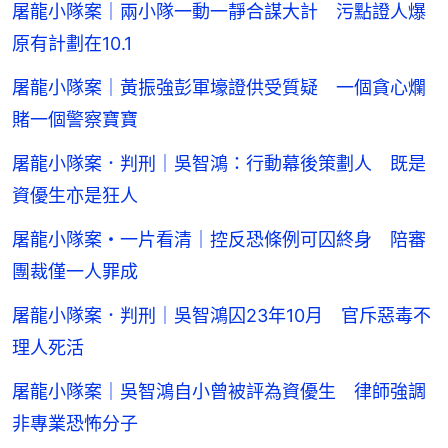
屠龍小隊案｜兩小隊一動一靜合謀大計 污點證人爆
原有計劃在10.1
屠龍小隊案｜黃振強彭軍壕證供受質疑 一個貪心爛
賭一個警察寶寶
屠龍小隊案．判刑｜吳智鴻：行動幕後策劃人 既是
資優生亦是狂人
屠龍小隊案・一片看清｜控反恐條例可囚終身 陪審
團裁僅一人罪成
屠龍小隊案．判刑｜吳智鴻囚23年10月 官斥惡毒不
理人死活
屠龍小隊案｜吳智鴻自小曾被評為資優生 律師強調
非專業恐怖分子