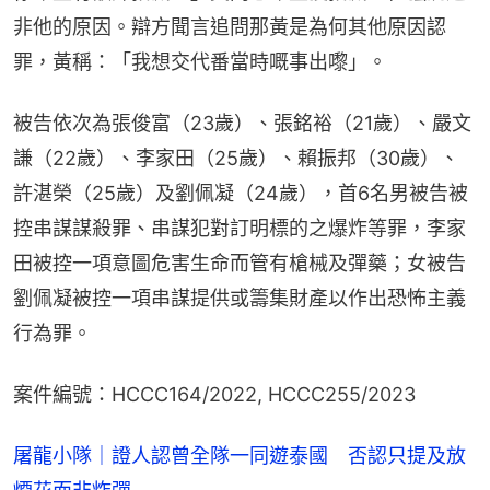
非他的原因。辯方聞言追問那黃是為何其他原因認
罪，黃稱：「我想交代番當時嘅事出嚟」。
被告依次為張俊富（23歲）、張銘裕（21歲）、嚴文
謙（22歲）、李家田（25歲）、賴振邦（30歲）、
許湛榮（25歲）及劉佩凝（24歲），首6名男被告被
控串謀謀殺罪、串謀犯對訂明標的之爆炸等罪，李家
田被控一項意圖危害生命而管有槍械及彈藥；女被告
劉佩凝被控一項串謀提供或籌集財產以作出恐怖主義
行為罪。
案件編號：HCCC164/2022, HCCC255/2023
屠龍小隊｜證人認曾全隊一同遊泰國 否認只提及放