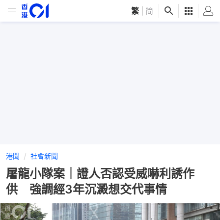
繁
|
简
港聞
社會新聞
屠龍小隊案｜證人否認受威嚇利誘作
供 強調經3年沉澱想交代事情