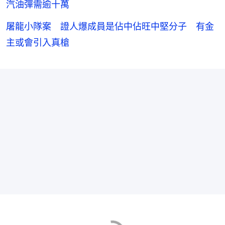
汽油彈需逾十萬
屠龍小隊案 證人爆成員是佔中佔旺中堅分子 有金
主或會引入真槍