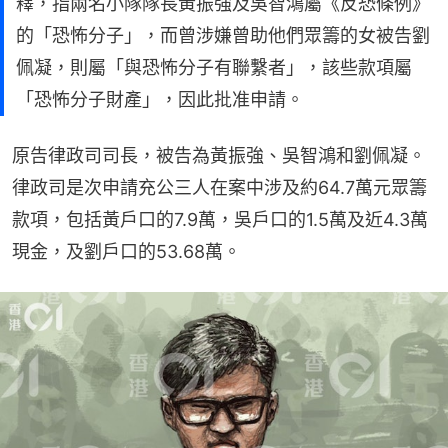
釋，指兩名小隊隊長黃振強及吳智鴻屬《反恐條例》
的「恐怖分子」，而曾涉嫌曾助他們眾籌的女被告劉
佩凝，則屬「與恐怖分子有聯繫者」，該些款項屬
「恐怖分子財產」，因此批准申請。
原告律政司司長，被告為黃振強、吳智鴻和劉佩凝。 
律政司是次申請充公三人在案中涉及約64.7萬元眾籌
款項，包括黃戶口的7.9萬，吳戶口的1.5萬及近4.3萬
現金，及劉戶口的53.68萬。