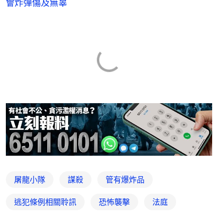
會炸彈傷及無辜
屠龍小隊
謀殺
管有爆炸品
逃犯條例相關聆訊
恐怖襲擊
法庭