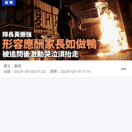
撰文：
賴琦
出版：
2024-05-09 17:32
更新：
2024-05-10 11:15