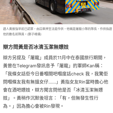
證人黃振強早前已認罪，由囚車押至法庭作供，他稱是屠龍小隊的隊長，作供指證
他的數名前隊員。(鄭子峰攝)
辯方問黃是否冰清玉潔無嫖妓
辯方另提及「屠龍」成員於11月中在泰國旅行期間，
黃曾在Telegram發訊息予「屠龍」的軍師Kan稱：
「我條女話佢今日番嗰間吧嗰度話check 我，我驚佢
問嗰條友我有無搵女仔......」黃指女友Rin當時擔心他
會在酒吧嫖妓，辯方聞言問他是否「冰清玉潔無嫖
妓」。黃稍作沉默後坦言：「有，但無發生性行
為。」因為擔心會被Rin發現。