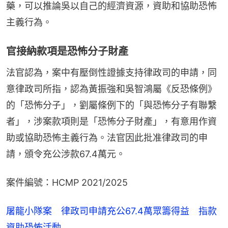
藥，可以推論吳以自己的經濟資源，資助和協助恐怖
主義行為。
官接納款項是恐怖分子財產
法官認為，案中有壓倒性證據支持律政司的申請，同
意律政司所指，認為黃振強和吳智鴻屬《反恐條例》
的「恐怖分子」，劉屬條例下的「與恐怖分子有聯繫
者」，涉案款項則是「恐怖分子財產」，有意用作資
助或協助恐怖主義行為。法官因此批准律政司的申
請，頒令充公涉款67.4萬元。
案件編號：HCMP 2021/2025
屠龍小隊案 律政司申請充公67.4萬眾籌得益 指款
資助恐怖活動