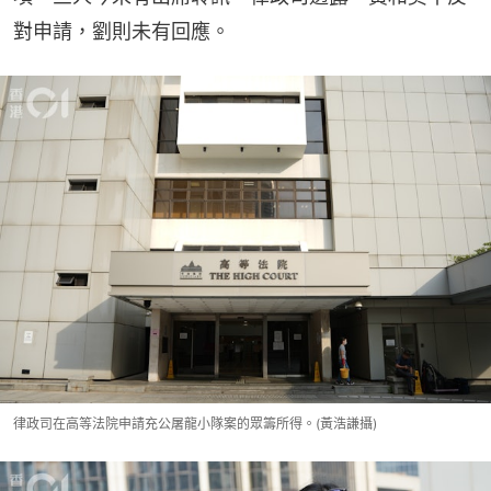
對申請，劉則未有回應。
律政司在高等法院申請充公屠龍小隊案的眾籌所得。(黃浩謙攝)