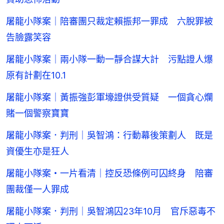
屠龍小隊案｜陪審團只裁定賴振邦一罪成 六脫罪被
告臉露笑容
屠龍小隊案｜兩小隊一動一靜合謀大計 污點證人爆
原有計劃在10.1
屠龍小隊案｜黃振強彭軍壕證供受質疑 一個貪心爛
賭一個警察寶寶
屠龍小隊案．判刑｜吳智鴻：行動幕後策劃人 既是
資優生亦是狂人
屠龍小隊案・一片看清｜控反恐條例可囚終身 陪審
團裁僅一人罪成
屠龍小隊案．判刑｜吳智鴻囚23年10月 官斥惡毒不