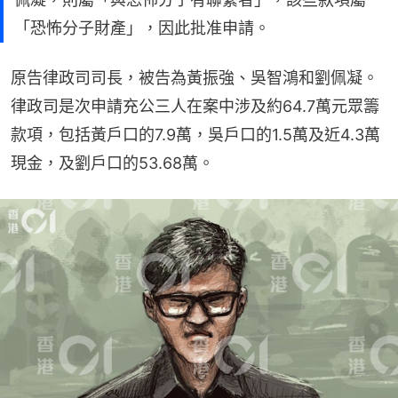
「恐怖分子財產」，因此批准申請。
原告律政司司長，被告為黃振強、吳智鴻和劉佩凝。 
律政司是次申請充公三人在案中涉及約64.7萬元眾籌
款項，包括黃戶口的7.9萬，吳戶口的1.5萬及近4.3萬
現金，及劉戶口的53.68萬。