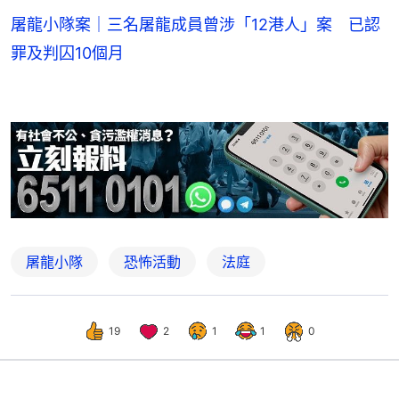
屠龍小隊案｜三名屠龍成員曾涉「12港人」案 已認
罪及判囚10個月
屠龍小隊
恐怖活動
法庭
19
2
1
1
0