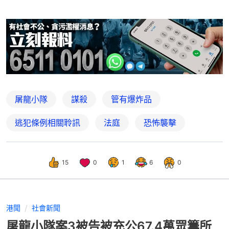
屠龍小隊
謀殺
管有爆炸品
逃犯條例相關聆訊
法庭
恐怖襲擊
15
0
1
6
0
港聞
社會新聞
屠龍小隊案3被告被充公67.4萬眾籌所