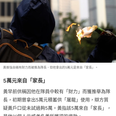
黃振強自稱有財力而被推為隊長，但他拿出的5萬元是來自「家長」。
5萬元來自「家長」
黃早前供稱因他在隊員中較有「財力」而獲推舉為隊
長，初期曾拿出5萬元積蓄供「屠龍」使用，辯方質
疑黃戶口從未試過夠5萬。黃指該5萬來自「家長」，