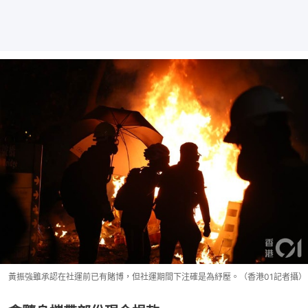
黃振強雖承認在社運前已有賭博，但社運期間下注確是為紓壓。（香港01記者攝）