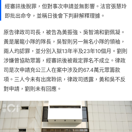
經審訊後脫罪，但對事次申請並無影響。法官張慧玲
即批出命令，並稱日後會下判辭解釋理據。
原告律政司司長，被告為黃振強、吳智鴻和劉佩凝。
黃是屠龍小隊的隊長，吳智則另一無名小隊的領袖，
兩人均認罪，並分別入獄13年半及23年10個月。劉則
涉嫌曾協助眾籌，經審訊後被裁定罪名不成立。律政
司是次申請充公三人在案中涉及的67.4萬元眾籌款
項。三人今未有出席聆訊，律政司透露，黃和吳不反
對申請，劉則未有回應。