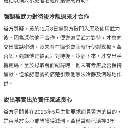
是他以個人示威者名義所獲得的資助。
強調被武力對待後冷靚過來才合作
辯方質疑，黃於12月8日遭警方破門入屋及使用武力
後，因為深信他不合作，便會遭受武力對待，才會向
交出電話密碼，及未有在錄影會面時行使緘默權。黃
否認，強調他是被武力對待後，冷靜下來，才交出手
機密碼。至於錄取會面紀錄時，他未有考慮要否保持
緘默，但承認傷勢的痛楚引致他無法冷靜及清晰地作
供。
說出事實出於責任感或良心
辯方另問黃在2023年5月主動要求面見警方的目的，
是否基於良心或想獲得減刑。黃稱當時已還押3年