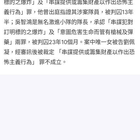
標的之爆炸」及「串謀提供或籌集財產以作出恐怖主
義行為」罪，他曾出庭指證其涉案隊員，被判囚13年
半；吳智鴻是無名激進小隊的隊長，承認「串謀犯對
訂明標的之爆炸」及「意圖危害生命而管有槍械及彈
藥」兩罪，被判囚23年10個月。案中唯一女被告劉佩
凝，經審訊後被裁定 「串謀提供或籌集財產以作出恐
怖主義行為」 罪不成立。