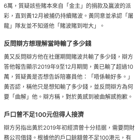
6萬，質疑該些賭本來自「金主」的捐款及贏波的派
彩，直到黃12月被捕仍持續賭波。黃同意並承認「屠
龍」隊友並不知道他「賭波賭到咁大」。
反問辯方想理解當時輸了多少錢
黃又反問辯方他在社運期間賭波共輸了多少錢，辯方
答他報告顯示2019年9至12月期間，黃已輸了超過10
萬，質疑黃是否想告訴陪審員他：「唔係輸好多。」
黃否認，稱他只是想知輸了多少錢，並反問辯方為何
要「曲解」他。辯方稱，對於黃感到被曲解感抱歉。
戶口曾不足100元但得人接濟
辯方另指出黃於2019年初經濟曾十分拮据，需要問財
務公司借錢。根據他的戶口餘額曾不足100港元，有