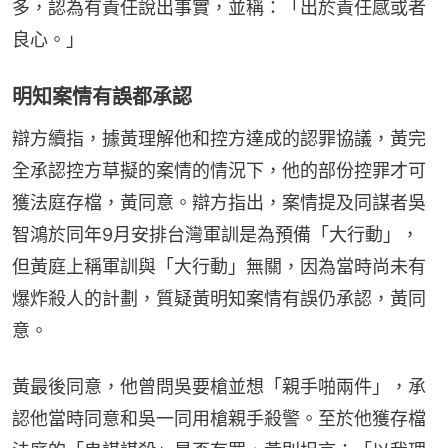
多，認為有責任說出事實，並稱：「出於責任感或者
良心。」
明知案情有誤都承認
辯方續指，據黃理解他和控方達成的認罪協議，黃完
全承認控方草擬的案情的情況下，他的部份控罪才可
獲法庭存檔，黃同意。辯方指出，案情提及同謀者吳
智鴻於同年9月安排台灣軍訓是為預備「大行動」，
但黃庭上稱軍訓與「大行動」無關，因為當時尚未有
爆炸殺人的計劃，質疑黃明知案情有誤仍承認，黃同
意。
黃最後同意，他曾問吳要槍並想「親手啪兩件」，承
認他當時同意和吳一同用槍親手殺警。至於他獲存檔