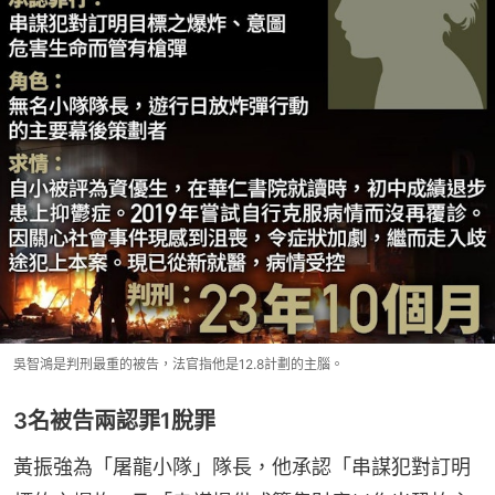
吳智鴻是判刑最重的被告，法官指他是12.8計劃的主腦。
3名被告兩認罪1脫罪
黃振強為「屠龍小隊」隊長，他承認「串謀犯對訂明