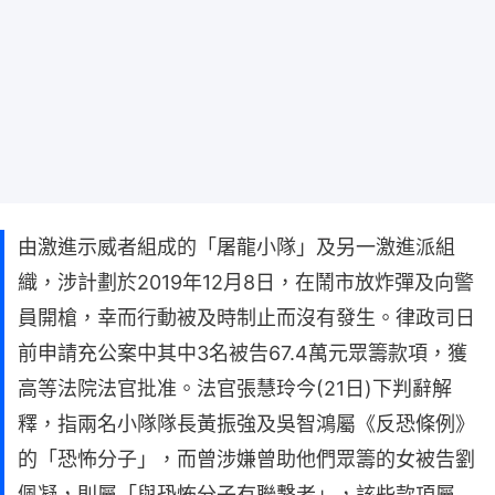
由激進示威者組成的「屠龍小隊」及另一激進派組
織，涉計劃於2019年12月8日，在鬧市放炸彈及向警
員開槍，幸而行動被及時制止而沒有發生。律政司日
前申請充公案中其中3名被告67.4萬元眾籌款項，獲
高等法院法官批准。法官張慧玲今(21日)下判辭解
釋，指兩名小隊隊長黃振強及吳智鴻屬《反恐條例》
的「恐怖分子」，而曾涉嫌曾助他們眾籌的女被告劉
佩凝，則屬「與恐怖分子有聯繫者」，該些款項屬