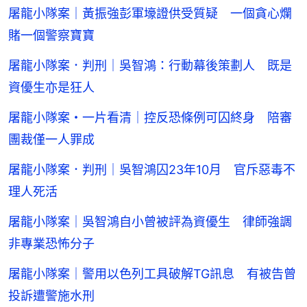
屠龍小隊案｜黃振強彭軍壕證供受質疑 一個貪心爛
賭一個警察寶寶
屠龍小隊案．判刑｜吳智鴻：行動幕後策劃人 既是
資優生亦是狂人
屠龍小隊案・一片看清｜控反恐條例可囚終身 陪審
團裁僅一人罪成
屠龍小隊案．判刑｜吳智鴻囚23年10月 官斥惡毒不
理人死活
屠龍小隊案｜吳智鴻自小曾被評為資優生 律師強調
非專業恐怖分子
屠龍小隊案｜警用以色列工具破解TG訊息 有被告曾
投訴遭警施水刑