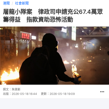
港聞
社會新聞
屠龍小隊案 律政司申請充公67.4萬眾
籌得益 指款資助恐怖活動
撰文：
朱棨新
出版：
2026-05-18 16:44
更新：
2026-05-18 19:09