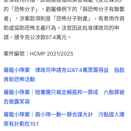
的「恐怖分子」，劉屬條例下的「與恐怖分子有聯繫
者」，涉案款項則是「恐怖分子財產」，有意用作資
助或協助恐怖主義行為。法官因此批准律政司的申
請，頒令充公涉款67.4萬元。
案件編號：HCMP 2021/2025
屠龍小隊案 律政司申請充公67.4萬眾籌得益 指款
資助恐怖活動
屠龍小隊案｜陪審團只裁定賴振邦一罪成 六脫罪被
告臉露笑容
屠龍小隊案｜兩小隊一動一靜合謀大計 污點證人爆
原有計劃在10.1