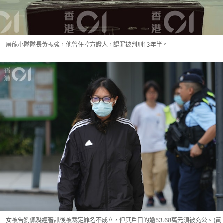
屠龍小隊隊長黃振強，他曾任控方證人，認罪被判刑13年半。
女被告劉佩凝經審訊後被裁定罪名不成立，但其戶口的逾53.68萬元須被充公。(黃