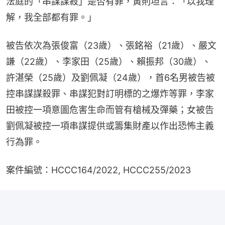
法庭的「串謀謀殺」是否有罪，黃則坦言：「以我理
解，我全部都有罪。」
被告依次為張俊富（23歲）、張銘裕（21歲）、嚴文
謙（22歲）、李家田（25歲）、賴振邦（30歲）、
許湛榮（25歲）及劉佩凝（24歲），首6名男被告被
控串謀謀殺罪、串謀犯對訂明標的之爆炸等罪，李家
田被控一項意圖危害生命而管有槍械及彈藥；女被告
劉佩凝被控一項串謀提供或籌集財產以作出恐怖主義
行為罪。
案件編號：HCCC164/2022, HCCC255/2023