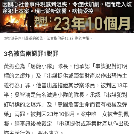
吳智鴻是判刑最重的被告，法官指他是12.8計劃的主腦。
3名被告兩認罪1脫罪
黃振強為「屠龍小隊」隊長，他承認「串謀犯對訂明
標的之爆炸」及「串謀提供或籌集財產以作出恐怖主
義行為」罪，他曾出庭指證其涉案隊員，被判囚13年
半；吳智鴻是無名激進小隊的隊長，承認「串謀犯對
訂明標的之爆炸」及「意圖危害生命而管有槍械及彈
藥」兩罪，被判囚23年10個月。案中唯一女被告劉佩
凝，經審訊後被裁定 「串謀提供或籌集財產以作出恐
怖主義行為」 罪不成立。