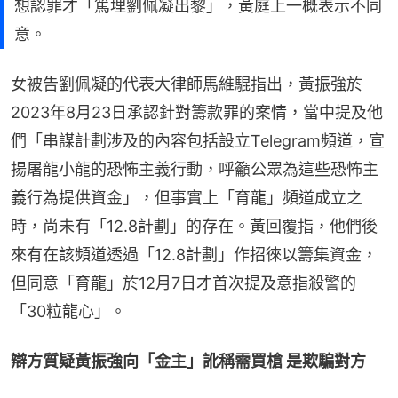
想認罪才「篤埋劉佩凝出黎」，黃庭上一概表示不同
意。
女被告劉佩凝的代表大律師馬維騉指出，黃振強於
2023年8月23日承認針對籌款罪的案情，當中提及他
們「串謀計劃涉及的內容包括設立Telegram頻道，宣
揚屠龍小龍的恐怖主義行動，呼籲公眾為這些恐怖主
義行為提供資金」，但事實上「育龍」頻道成立之
時，尚未有「12.8計劃」的存在。黃回覆指，他們後
來有在該頻道透過「12.8計劃」作招徠以籌集資金，
但同意「育龍」於12月7日才首次提及意指殺警的
「30粒龍心」。
辯方質疑黃振強向「金主」訛稱需買槍 是欺騙對方