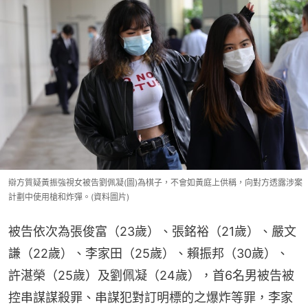
辯方質疑黃振強視女被告劉佩凝(圖)為棋子，不會如黃庭上供稱，向對方透露涉案
計劃中使用槍和炸彈。(資料圖片)
被告依次為張俊富（23歲）、張銘裕（21歲）、嚴文
謙（22歲）、李家田（25歲）、賴振邦（30歲）、
許湛榮（25歲）及劉佩凝（24歲），首6名男被告被
控串謀謀殺罪、串謀犯對訂明標的之爆炸等罪，李家