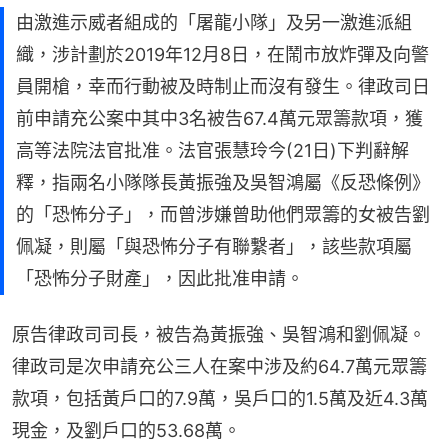
由激進示威者組成的「屠龍小隊」及另一激進派組
織，涉計劃於2019年12月8日，在鬧市放炸彈及向警
員開槍，幸而行動被及時制止而沒有發生。律政司日
前申請充公案中其中3名被告67.4萬元眾籌款項，獲
高等法院法官批准。法官張慧玲今(21日)下判辭解
釋，指兩名小隊隊長黃振強及吳智鴻屬《反恐條例》
的「恐怖分子」，而曾涉嫌曾助他們眾籌的女被告劉
佩凝，則屬「與恐怖分子有聯繫者」，該些款項屬
「恐怖分子財產」，因此批准申請。
原告律政司司長，被告為黃振強、吳智鴻和劉佩凝。 
律政司是次申請充公三人在案中涉及約64.7萬元眾籌
款項，包括黃戶口的7.9萬，吳戶口的1.5萬及近4.3萬
現金，及劉戶口的53.68萬。