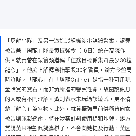
「屠龍小隊」及另一激進派組織涉串謀殺警案，認罪
被告兼「屠龍」隊長黃振強今（16日）續在高院作
供。就黃曾在眾籌頻道稱「任務目標係集齊最少30粒
龍心」，他庭上解釋意指擊殺30名警員，辯方今盤問
時質疑，「龍心」在「屠龍Online」是指一種可用現
金購買的寶石，而非黃所指的警察性命，故閱讀訊息
的人或有不同理解。黃則表示未玩過該遊戲，更不清
楚「龍心」為何物。此外，就黃振強早前供稱曾向女
被告劉佩凝透露，將在涉案計劃使用槍和炸彈，辯方
質疑黃只視劉佩凝為棋子，不會向她提及行動，黃因