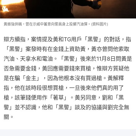
黃振強供稱，曾在示威中蓄意向警員身上投擲汽油彈。(資料圖片)
辯方續指，案情提及黃和TG用戶「黑警」的對話，指
「黑警」案發時有在金錢上資助黃，黃亦曾問他索取
汽油、天拿水和電油。「黑警」後來於11月8日問黃是
否急需要金錢，黃回應需要錢來買槍，惟辯方質疑他
是在騙「金主」，因為他根本沒有買過槍。黃解釋
指，他在該時段很想買槍，一旦後來他們真的用了
槍，該筆錢便用作「著草」。黃另同意，劉和「黑
警」並不認識，他和「黑警」談及的協議與劉完全無
關。