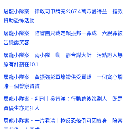
屠龍小隊案 律政司申請充公67.4萬眾籌得益 指款
資助恐怖活動
屠龍小隊案｜陪審團只裁定賴振邦一罪成 六脫罪被
告臉露笑容
屠龍小隊案｜兩小隊一動一靜合謀大計 污點證人爆
原有計劃在10.1
屠龍小隊案｜黃振強彭軍壕證供受質疑 一個貪心爛
賭一個警察寶寶
屠龍小隊案．判刑｜吳智鴻：行動幕後策劃人 既是
資優生亦是狂人
屠龍小隊案・一片看清｜控反恐條例可囚終身 陪審