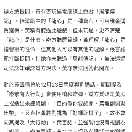
辯方續提問，黃有否玩過電腦線上遊戲「屠龍傳
記」，指遊戲中的「龍心」是一種寶石，可用現金購
買獲得。黃稱有聽過此遊戲，但未玩過，更不清楚
「龍心」是什麼。辯方聽罷質疑，黃理解「龍心」是
指警察的性命，但其他人可以有其他的理解。張官聽
罷打斷提問，指她亦未聽過「屠龍傳記」，無法透過
司法認知確認辯方說法，黃亦無法回答此問題。
對於黃聲稱曾於12月23日兩度與劉通話，期間提及
「嚟緊有大行動」會使用槍和炸彈，辯方質疑是黃庭
上捏造出來誣衊劉，「目的係你要認罪，篤埋劉佩凝
出黎」，又直指黃將劉視為「好細既棋子」，故不會
向其提及「大行動」。黃否認，並強調他沒有視劉為
「棋子」。辯方質疑，黃在庭上提及在通話中向劉透