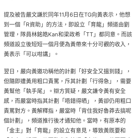
提及被告嚴文謙於同年11月6日在TG向黃表示，他想
到一個「R資助」的方法，即設立「育龍」頻道由劉
管理，隊員林銘皓Kan和梁政希「TT」都同意。而該
頻道設立後短短一個月便為黃帶來十分可觀的收入，
黃表示「可以咁講」。
翌日，嚴向黃邀功稱他的計劃「好安全又搵到錢」，
但隨即遭黃用粗口責罵，斥其計劃「行得急」，需要
黃幫他「執手尾」。辯方質疑，嚴文謙令黃有安全
感，而嚴當時指其計劃「唔錯得晒」，黃卻仍用粗口
責罵對方。黃解釋指，嚴當時「背住我好魯莽去搞呢
個計劃」，頻道推行後才通知他。當時，有原本的
「金主」對「育龍」的設立有意見，導致黃既要和