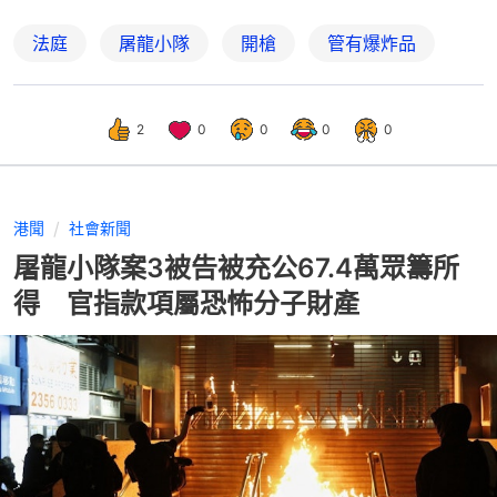
法庭
屠龍小隊
開槍
管有爆炸品
2
0
0
0
0
港聞
社會新聞
屠龍小隊案3被告被充公67.4萬眾籌所
得 官指款項屬恐怖分子財產