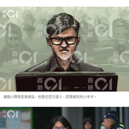
屠龍小隊隊長黃振強，他曾任控方證人，認罪被判刑13年半。