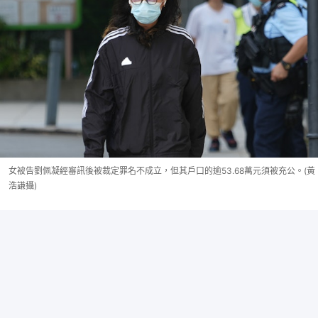
女被告劉佩凝經審訊後被裁定罪名不成立，但其戶口的逾53.68萬元須被充公。(黃
浩謙攝)