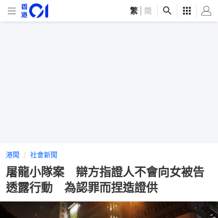
繁
|
简
港聞
社會新聞
屠龍小隊案 辯方指證人不會向女被告
透露行動 為認罪而捏造證供