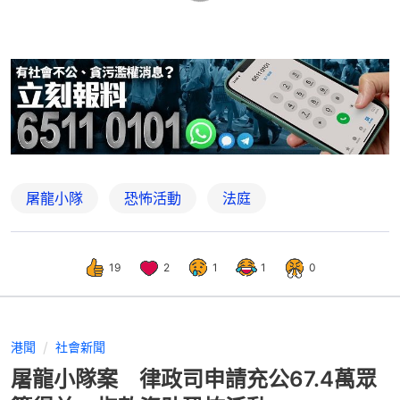
屠龍小隊
恐怖活動
法庭
19
2
1
1
0
港聞
社會新聞
屠龍小隊案 律政司申請充公67.4萬眾