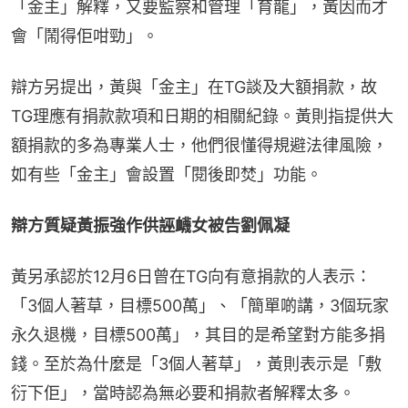
「金主」解釋，又要監察和管理「育龍」，黃因而才
會「鬧得佢咁勁」。
辯方另提出，黃與「金主」在TG談及大額捐款，故
TG理應有捐款款項和日期的相關紀錄。黃則指提供大
額捐款的多為專業人士，他們很懂得規避法律風險，
如有些「金主」會設置「閱後即焚」功能。
辯方質疑黃振強作供誣衊女被告劉佩凝
黃另承認於12月6日曾在TG向有意捐款的人表示：
「3個人著草，目標500萬」、「簡單啲講，3個玩家
永久退機，目標500萬」，其目的是希望對方能多捐
錢。至於為什麼是「3個人著草」，黃則表示是「敷
衍下佢」，當時認為無必要和捐款者解釋太多。