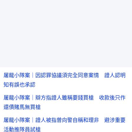
屠龍小隊案｜因認罪協議須完全同意案情 證人認明
知有誤也承認
屠龍小隊案｜辯方指證人雖稱要錢買槍 收款後只作
還債賭馬無買槍
屠龍小隊案｜證人被指曾向警自稱和理非 避涉重要
活動推隊員試槍