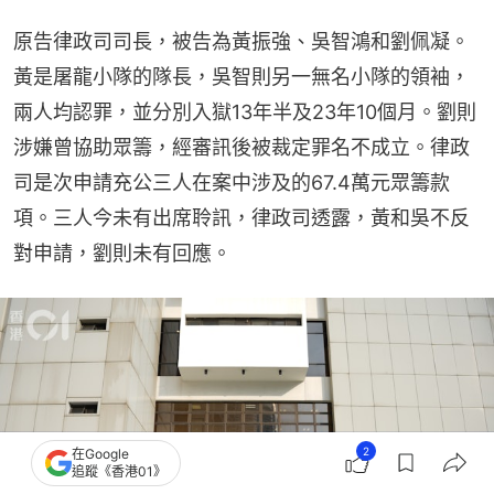
原告律政司司長，被告為黃振強、吳智鴻和劉佩凝。
黃是屠龍小隊的隊長，吳智則另一無名小隊的領袖，
兩人均認罪，並分別入獄13年半及23年10個月。劉則
涉嫌曾協助眾籌，經審訊後被裁定罪名不成立。律政
司是次申請充公三人在案中涉及的67.4萬元眾籌款
項。三人今未有出席聆訊，律政司透露，黃和吳不反
對申請，劉則未有回應。
2
在Google
追蹤《香港01》