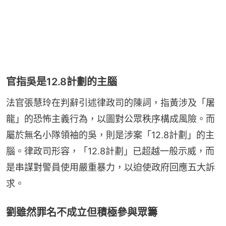
官指吳是12.8計劃的主腦
法官張慧玲在判辭引述律政司的陳詞，指黃涉及「屠
龍」的恐怖主義行為，以圖對公眾秩序構成風險。而
屬於無名小隊領袖的吳，則是涉案「12.8計劃」的主
腦。律政司形容，「12.8計劃」已超越一般示威，而
是串謀對警員使用嚴重暴力，以迫使政府回應五大訴
求。
劉雖然罪名不成立但積極參與眾籌