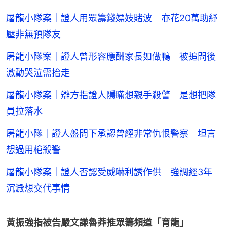
屠龍小隊案｜證人用眾籌錢嫖妓賭波 亦花20萬助紓
壓非無預隊友
屠龍小隊案｜證人曾形容應酬家長如做鴨 被追問後
激動哭泣需抬走
屠龍小隊案｜辯方指證人隱瞞想親手殺警 是想把隊
員拉落水
屠龍小隊｜證人盤問下承認曾經非常仇恨警察 坦言
想過用槍殺警
屠龍小隊案｜證人否認受威嚇利誘作供 強調經3年
沉澱想交代事情
黃振強指被告嚴文謙魯莽推眾籌頻道「育龍」