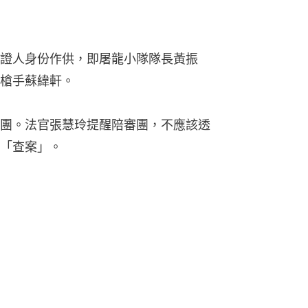
證人身份作供，即屠龍小隊隊長黃振
槍手蘇緯軒。
團。法官張慧玲提醒陪審團，不應該透
「查案」。