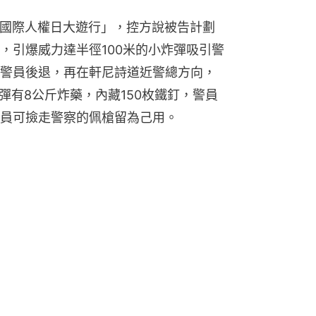
起「國際人權日大遊行」，控方說被告計劃
，引爆威力達半徑100米的小炸彈吸引警
警員後退，再在軒尼詩道近警總方向，
彈有8公斤炸藥，內藏150枚鐵釘，警員
員可撿走警察的佩槍留為己用。