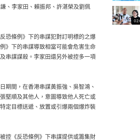
文謙、李家田、賴振邦、許湛榮及劉佩
02
反恐條例》下的串謀犯對訂明標的之爆
例》下的串謀導致相當可能會危害生命
及串謀謀殺。李家田還另外被控多一項
2月8日期間，在香港串謀黃振強、吳智鴻、
張堅順及其他人，意圖導致他人死亡或
特定目標送遞、放置或引爆兩個爆炸裝
被控《反恐條例》下串謀提供或籌集財