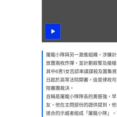
播
放
影
片
屠龍小隊與另一激進組織，涉嫌計劃
放置兩枚炸彈，並計劃殺警及搶槍
其中6男1女否認串謀謀殺及籌集資
日起於高等法院開審。這是律政司
陪審團裁決。
自稱是屠龍小隊隊長的黃振強，早
友，他在主問部份的證供提到，他參
道合的示威者組成「屠龍小隊」，