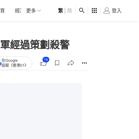
育
經濟
更多
01深圳
繁
觀點
|
简
健康
好食玩飛
登入
女
軍經過策劃殺警
76
在Google
追蹤《香港01》