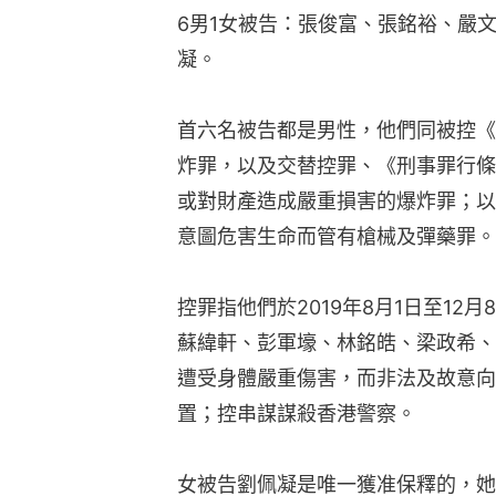
6男1女被告：張俊富、張銘裕、嚴
凝。
首六名被告都是男性，他們同被控《
炸罪，以及交替控罪、《刑事罪行條
或對財產造成嚴重損害的爆炸罪；以
意圖危害生命而管有槍械及彈藥罪。
控罪指他們於2019年8月1日至1
蘇緯軒、彭軍壕、林銘皓、梁政希、
遭受身體嚴重傷害，而非法及故意向
置；控串謀謀殺香港警察。
女被告劉佩凝是唯一獲准保釋的，她