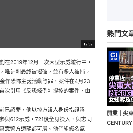
熱門文
12:52
總
共
時
間
在2019年12月一次大型示威遊行中，
，唯計劃最終被揭破，並有多人被捕。
金作恐怖主義活動等罪，案件在4月23
首次引用《反恐條例》提控的案件，由
前已認罪，他以控方證人身份指證隊
開業｜尖東
與612示威，721後全身投入，與志同
CENTU
寓意警方速龍都可屠。他們組織名氣