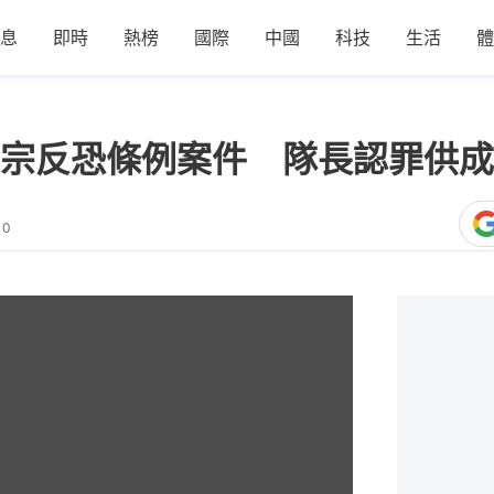
息
即時
熱榜
國際
中國
科技
生活
體
宗反恐條例案件 隊長認罪供成
10