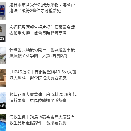
遊日本帶含受管制成分藥物回港會否
違法？須符2條件才可獲豁免
宏福苑專家報告相片揭何偉豪黃金戰
衣嚴重火損 或曾長時間觸高溫
:28
休班警長酒後仍開車 警署撞警車後
繼續駛至科學園 入獄2周罰2萬
JUPAS放榜｜有網民聲稱40.5分入讀
港大醫科 醫學院指失實或追究
觀塘花園大廈重建｜房協料2028年起
清拆兩廈 居民陸續遷至鴻鵠臺
:45
假救生員｜跑馬地豪宅雲暉大廈疑有
救生員用虛假證件 食環署報警