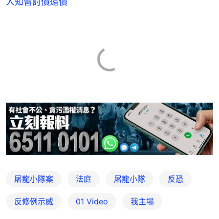
人知曾討價還價
屠龍小隊案
法庭
屠龍小隊
反恐
反修例示威
01 Video
我主場