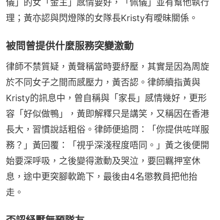
儀」的女「金主」感情要好，「佩儀」並有幫他執行
理；黃亦認與閃燈隊的女隊長Kristy有曖昧關係。
被問曾提供什麼服務突變激動
律師不禁質疑，黃聲稱當時要紓壓，其實是因為周旋
於不同女子之間而感壓力，黃否認。律師續指黃與
Kristy的訊息中，曾自稱與「家長」感情幾好，更形
容「好似做鴨」，黃即解釋只是講笑，又稱因在香港
長大，習慣說話粗俗。律師便追問：「你提供咗咩服
務？」黃回覆：「視乎深淺程度唔同。」黃之後便開
始要深呼吸，之後變得激動及哭泣，要回羈押室休
息，途中更突腳軟跪下，最後由4名懲教員把他抬
走。