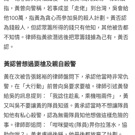
指，黃曾向警稱，若事成並「走佬」到台灣，吳會給
他100萬，指黃為貪心而參加吳的殺人計劃。黃否認
為錢殺人，但認眾籌所得的錢只有他知，其他被告都
不知情。律師指黃欲潛逃後把眾籌錢據為己有，黃否
認。
黃認曾想過要槍及親自殺警
黃在次被告張銘裕的律師盤問下，承認他當時非常仇
警，在「大行動」前曾向吳要求要槍。律師引述黃發
給吳的訊息提到：「我諗住趁亂，乘機啪兩件」，黃
又叫吳不要讓黃的隊員知道。黃承認當時不想讓隊員
知他有私心殺警，認為無需隊員知他想做這樣危險的
事。律師即追問：「咁咪變咗(隊員)畀你拉落水，協
助你咁？」黃考慮過後稱，他最後都放棄了計劃。