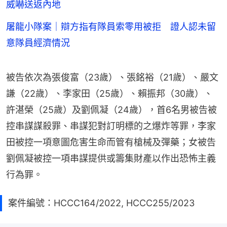
威嚇送返內地
屠龍小隊案｜辯方指有隊員索零用被拒 證人認未留
意隊員經濟情況
被告依次為張俊富（23歲）、張銘裕（21歲）、嚴文
謙（22歲）、李家田（25歲）、賴振邦（30歲）、
許湛榮（25歲）及劉佩凝（24歲），首6名男被告被
控串謀謀殺罪、串謀犯對訂明標的之爆炸等罪，李家
田被控一項意圖危害生命而管有槍械及彈藥；女被告
劉佩凝被控一項串謀提供或籌集財產以作出恐怖主義
行為罪。
案件編號：HCCC164/2022, HCCC255/2023