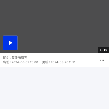
播
放
11:19
總
影
共
片
時
撰文：
賴琦 勞顯亮
間
出版：
2024-06-07 20:00
更新：
2024-08-26 11:11