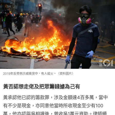
2019年反修例示威衝突中，有人縱火。（資料圖片）
黃否認想走佬及把眾籌錢據為己有
黃承認他已認的籌款罪，涉及金額達4百多萬，當中
有不少是現金，亦同意他當時所收現金至少有100
萬，他亦認與吳相識後，曾收吳1萬元資助。律師續