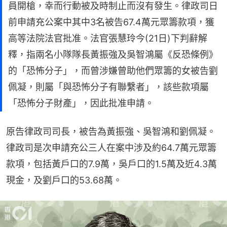
員開槍，幸而行動被及時制止而沒有發生。律政司日
前申請充公案中其中3名被告67.4萬元眾籌款項，獲
高等法院法官批准。法官張慧玲今(21日)下判辭解
釋，指兩名小隊隊長黃振強及吳智鴻屬《反恐條例》
的「恐怖分子」，而曾涉嫌曾助他們眾籌的女被告劉
佩凝，則屬「與恐怖分子有聯繫者」，該些款項屬
「恐怖分子財產」，因此批准申請。
原告律政司司長，被告為黃振強、吳智鴻和劉佩凝。 
律政司是次申請充公三人在案中涉及約64.7萬元眾籌
款項，包括黃戶口的7.9萬，吳戶口的1.5萬及近4.3萬
現金，及劉戶口的53.68萬。