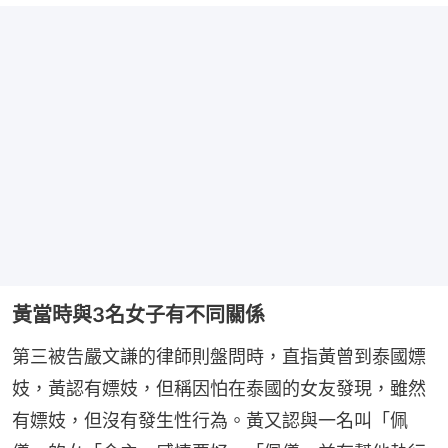
黃當時與3名女子有不同關係
第三被告嚴文謙的律師則盤問時，直指黃曾到泰國嫖
妓，黃認有嫖妓，但稱因怕在泰國的女友發現，雖然
有嫖妓，但沒有發生性行為。黃又認與一名叫「佩