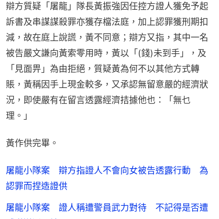
辯方質疑「屠龍」隊長黃振強因任控方證人獲免予起
訴書及串謀謀殺罪亦獲存檔法庭，加上認罪獲刑期扣
減，故在庭上說謊，黃不同意；辯方又指，其中一名
被告嚴文謙向黃索零用時，黃以「(錢)未到手」，及
「見面畀」為由拒絕，質疑黃為何不以其他方式轉
賬，黃稱因手上現金較多，又承認無留意嚴的經濟狀
況，即使嚴有在留言透露經濟拮據他也：「無乜
理。」
黃作供完畢。
屠龍小隊案 辯方指證人不會向女被告透露行動 為
認罪而捏造證供
屠龍小隊案 證人稱遭警員武力對待 不記得是否遭