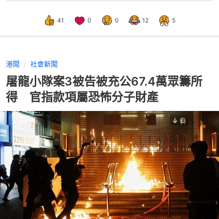
41
0
0
12
5
港聞
社會新聞
屠龍小隊案3被告被充公67.4萬眾籌所
得 官指款項屬恐怖分子財產