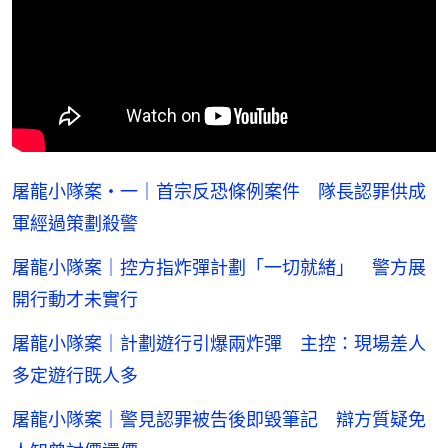
屠龍小隊案・一｜首宗反恐條例案件 隊長認罪供成
軍經過策劃殺警
屠龍小隊案｜控方指炸彈計劃「一切就緒」 警方展
開行動才未實行
屠龍小隊案｜計劃遊行引爆兩炸彈 主控：現場差人
多定遊行既人多
屠龍小隊案｜警見認罪被告後即毀筆記 辯方質疑免