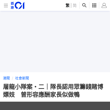
繁
|
简
港聞
社會新聞
屠龍小隊案・二｜隊長認用眾籌錢賭博
嫖妓 曾形容應酬家長似做鴨