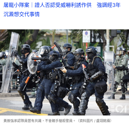
屠龍小隊案｜證人否認受威嚇利誘作供 強調經3年
沉澱想交代事情
黃振強承認隊員曾有共識，不會親手槍殺警員。（資料圖片 / 盧翊銘攝）