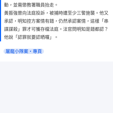
動，並需懲教署職員抬走。
黃振強曾向法庭投訴，被捕時遭至少三警施襲。他又
承認，明知控方案情有錯，仍然承認案情，這樣「串
謀謀殺」罪才可獲存檔法庭。法官問明知是錯都認？
他說「認罪就要認晒囉」。
屠龍小隊案・專頁