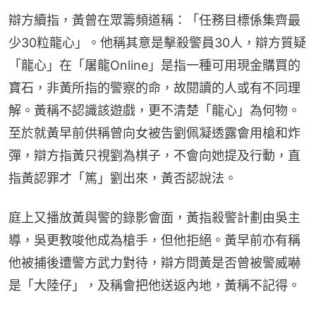
辯方續指，黃曾在眾籌頻道稱：「任務目標係集齊最
少30粒龍心」。他稱其意是擊殺警員30人，辯方質疑
「龍心」在「屠龍Online」是指一種可用現金購買的
寶石，非黃所指的警察的命，故閱讀的人或有不同理
解。黃稱不認識該遊戲，更不清楚「龍心」為何物。
至於就黃早前供稱曾向女被告劉佩凝透露會用槍和炸
彈，辯方指黃只視劉為棋子，不會向她提及行動，直
指黃認罪才「篤」劉出來，黃否認說法。
庭上又播放黃與警的錄影會面，黃指殺警計劃由吳主
導，吳更教唆他成為槍手，但他拒絕。黃早前亦有稱
他被捕後遭警方武力對待，辯方問黃是否曾被警威嚇
是「大陸仔」，及稱會把他送返內地，黃稱不記得。