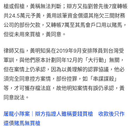
槍或假槍，黃稱無法判斷；辯方又指劉曾先後7度轉帳
共24.5萬元予黃，黃用該筆資金償還其拖欠三間財務
公司的部份欠款，又轉帳7萬至其馬會戶口用以賭馬，
但從未用來買槍，黃同意。
律師又指，黃明知吳在2019年9月安排隊員到台灣受
軍訓，與他們原本計劃同年12月的「大行動」無關，
但在案情上仍承認，因為以黃理解的認罪協議，他必
須完全同意控方案情，部份控罪，如「串謀謀殺」
等，才可獲存檔法庭，故他明知案情有誤仍承認，黃
同意說法。
屠龍小隊案｜辯方指證人雖稱要錢買槍 收款後只作
還債賭馬無買槍