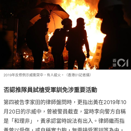
2019年反修例示威衝突中，有人縱火。（香港01記者攝）
否認推隊員試槍受軍訓免涉重要活動
第四被告李家田的律師盤問時，更指出黃在2019年10
月20日的示威中，曾被警員截查，當時李向警方自稱
是「和理非」，黃承認當時說法有出入。律師繼而指
黃曾以受傷，或自稱實力夠，無需接受軍訓等為由，