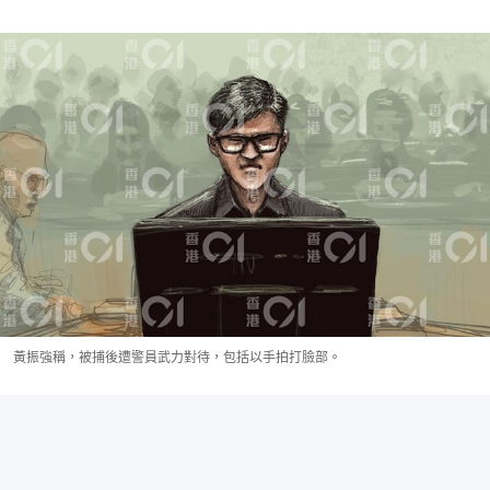
黃振強稱，被捕後遭警員武力對待，包括以手拍打臉部。