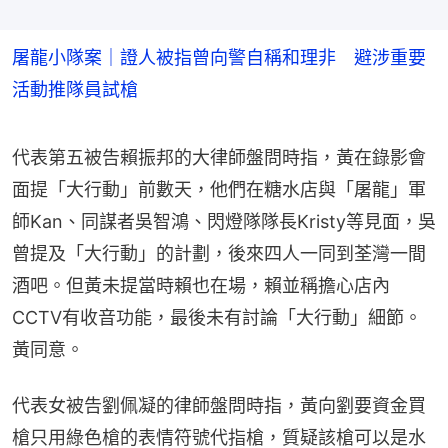
屠龍小隊案｜證人被指曾向警自稱和理非 避涉重要
活動推隊員試槍
代表第五被告賴振邦的大律師盤問時指，黃在錄影會
面提「大行動」前數天，他們在糖水店與「屠龍」軍
師Kan、同謀者吳智鴻、閃燈隊隊長Kristy等見面，吳
曾提及「大行動」的計劃，後來四人一同到荃灣一間
酒吧。但黃未提當時賴也在場，賴並稱擔心店內
CCTV有收音功能，最後未有討論「大行動」細節。
黃同意。
代表女被告劉佩凝的律師盤問時指，黃向劉要資金買
槍只用綠色槍的表情符號代指槍，質疑該槍可以是水