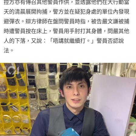
控方亦有傳召其他警員作供，並透露他們在大行動當
天的清晨展開拘捕，警方並在疑犯身處的單位內發現
避彈衣。辯方律師在盤問警員時指，被告嚴文謙被捕
時遭警員按在床上，警員用手肘打其身體，問嚴其他
人的下落，又說：「唔講就繼續打。」警員否認說
法。