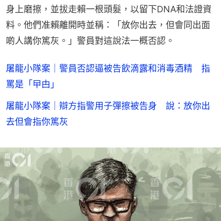
身上磨擦，並拔走賴一根頭髮，以留下DNA和法證資
料。他們准賴離開時並稱：「放你出去，但會同出面
啲人講你篤灰。」警員對這說法一概否認。
屠龍小隊案｜警員否認逼被告飲滴露和消毒酒精 指
罵是「曱甴」
屠龍小隊案｜辯方指警用子彈擦被告身 說：放你出
去但會指你篤灰