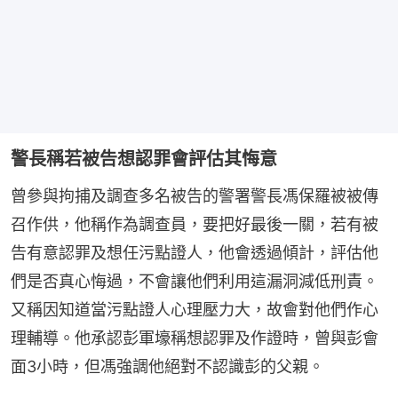
警長稱若被告想認罪會評估其悔意
曾參與拘捕及調查多名被告的警署警長馮保羅被被傳
召作供，他稱作為調查員，要把好最後一關，若有被
告有意認罪及想任污點證人，他會透過傾計，評估他
們是否真心悔過，不會讓他們利用這漏洞減低刑責。
又稱因知道當污點證人心理壓力大，故會對他們作心
理輔導。他承認彭軍壕稱想認罪及作證時，曾與彭會
面3小時，但馮強調他絕對不認識彭的父親。