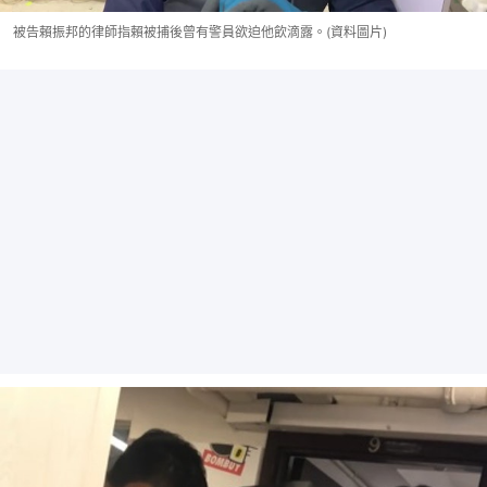
被告賴振邦的律師指賴被捕後曾有警員欲迫他飲滴露。(資料圖片)