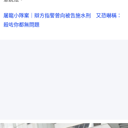
屠龍小隊案｜辯方指警曾向被告施水刑 又恐嚇稱：
殺咗你都無問題