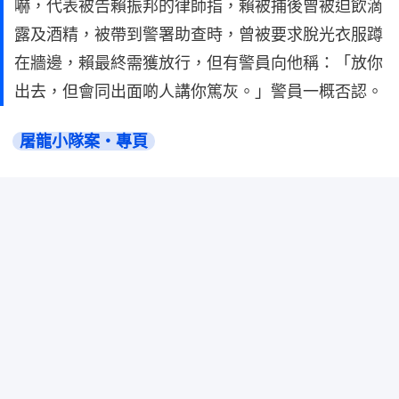
嚇，代表被告賴振邦的律師指，賴被捕後曾被迫飲滴
露及酒精，被帶到警署助查時，曾被要求脫光衣服蹲
在牆邊，賴最終需獲放行，但有警員向他稱：「放你
出去，但會同出面啲人講你篤灰。」警員一概否認。
屠龍小隊案・專頁