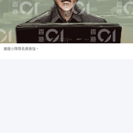
屠龍小隊隊長黃振強。