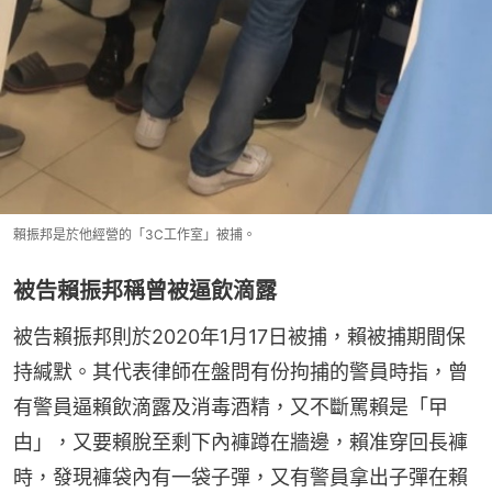
賴振邦是於他經營的「3C工作室」被捕。
被告賴振邦稱曾被逼飲滴露
被告賴振邦則於2020年1月17日被捕，賴被捕期間保
持緘默。其代表律師在盤問有份拘捕的警員時指，曾
有警員逼賴飲滴露及消毒酒精，又不斷罵賴是「曱
甴」，又要賴脫至剩下內褲蹲在牆邊，賴准穿回長褲
時，發現褲袋內有一袋子彈，又有警員拿出子彈在賴