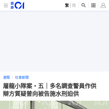
繁
|
简
港聞
社會新聞
屠龍小隊案・五｜多名調查警員作供
辯方質疑曾向被告施水刑迫供