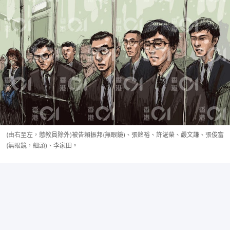
(由右至左，懲教員除外)被告賴振邦(無眼鏡)、張銘裕、許湛榮、嚴文謙、張俊富
(無眼鏡，細頭)、李家田。