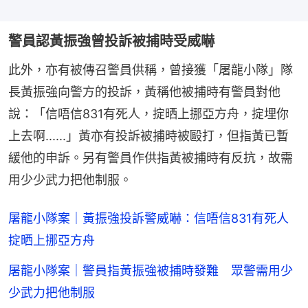
警員認黃振強曾投訴被捕時受威嚇
此外，亦有被傳召警員供稱，曾接獲「屠龍小隊」隊
長黃振強向警方的投訴，黃稱他被捕時有警員對他
說：「信唔信831有死人，掟晒上挪亞方舟，掟埋你
上去啊......」黃亦有投訴被捕時被毆打，但指黃已暫
緩他的申訴。另有警員作供指黃被捕時有反抗，故需
用少少武力把他制服。
屠龍小隊案｜黃振強投訴警威嚇：信唔信831有死人
掟晒上挪亞方舟
屠龍小隊案｜警員指黃振強被捕時發難 眾警需用少
少武力把他制服