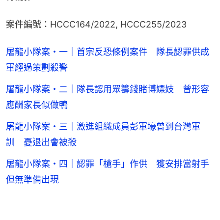
案件編號：HCCC164/2022, HCCC255/2023
屠龍小隊案・一｜首宗反恐條例案件 隊長認罪供成
軍經過策劃殺警
屠龍小隊案・二｜隊長認用眾籌錢賭博嫖妓 曾形容
應酬家長似做鴨
屠龍小隊案・三｜激進組織成員彭軍壕曾到台灣軍
訓 憂退出會被殺
屠龍小隊案・四｜認罪「槍手」作供 獲安排當射手
但無準備出現