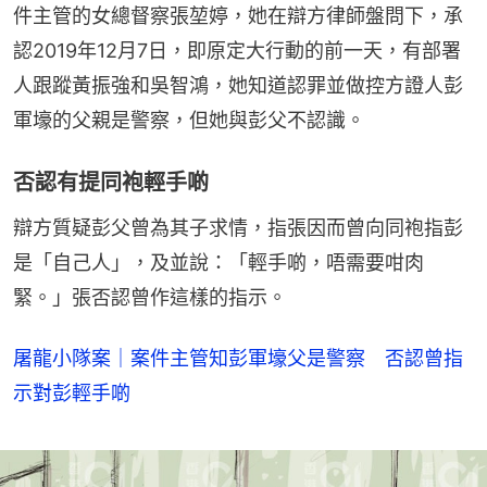
件主管的女總督察張堃婷，她在辯方律師盤問下，承
認2019年12月7日，即原定大行動的前一天，有部署
人跟蹤黃振強和吳智鴻，她知道認罪並做控方證人彭
軍壕的父親是警察，但她與彭父不認識。
否認有提同袍輕手啲
辯方質疑彭父曾為其子求情，指張因而曾向同袍指彭
是「自己人」，及並說：「輕手啲，唔需要咁肉
緊。」張否認曾作這樣的指示。
屠龍小隊案｜案件主管知彭軍壕父是警察 否認曾指
示對彭輕手啲