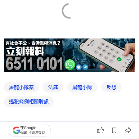
屠龍小隊案
法庭
屠龍小隊
反恐
逃犯條例相關聆訊
搶先表達
在Google
追蹤《香港01》