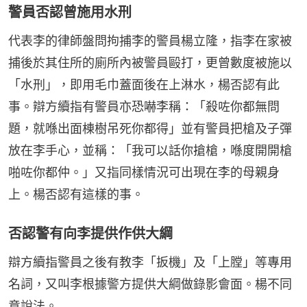
警員否認曾施用水刑
代表李的律師盤問拘捕李的警員楊立隆，指李在家被
捕後於其住所的廁所內被警員毆打，更曾數度被施以
「水刑」，即用毛巾蓋面後在上淋水，楊否認有此
事。辯方續指有警員亦恐嚇李稱：「殺咗你都無問
題，就喺出面棟樹吊死你都得」並有警員把槍及子彈
放在李手心，並稱：「我可以話你搶槍，喺度開開槍
啪咗你都仲。」又指同樣情況可出現在李的母親身
上。楊否認有這樣的事。
否認警有向李提供作供大綱
辯方續指警員之後有教李「扳機」及「上膛」等專用
名詞，又叫李根據警方提供大綱做錄影會面。楊不同
意說法。