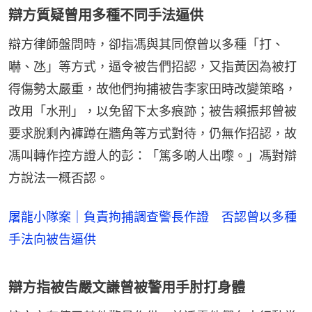
辯方質疑曾用多種不同手法逼供
辯方律師盤問時，卻指馮與其同僚曾以多種「打、
嚇、氹」等方式，逼令被告們招認，又指黃因為被打
得傷勢太嚴重，故他們拘捕被告李家田時改變策略，
改用「水刑」，以免留下太多痕跡；被告賴振邦曾被
要求脫剩內褲蹲在牆角等方式對待，仍無作招認，故
馮叫轉作控方證人的彭：「篤多啲人出嚟。」馮對辯
方說法一概否認。
屠龍小隊案｜負責拘捕調查警長作證 否認曾以多種
手法向被告逼供
辯方指被告嚴文謙曾被警用手肘打身體