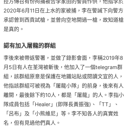
控方傳召有份拘捕被告李家田的警員作供，他指李於
2020年6月11日在上水的家被捕，李在警誡下向警方
承認曾到西貢試槍，並曾向空地開過一槍，故知道槍
是真的。
認有加入屠龍的群組
李後來被帶返警署，並做了錄影會面，李稱2019年8
月5日有人在荃灣被斬後，他加入了一個telegram群
組，該群組原意是保護在地鐵站貼或閱讀文宣的人，
他指該群組可被視為「屠龍小隊」的前身，後來有人
離開，最後餘下約10人，都是「屠龍」的人。李指小
隊成員包括「Healer」(即隊長黃振強)、「TT」、
「呂布」及「小熊維尼」等。李不知各人的真實姓
名，但有見過他們真人。