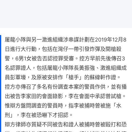
屠龍小隊與另一激進組織涉串謀計劃在2019年12月8
日進行大行動，包括在灣仔一帶引發炸彈及開槍殺
警，6男1女被告否認控罪受審。控方早前先後傳召3
名認罪證人，包括屠龍小隊隊長黃振強、激進組織成
員彭軍壕，及原被安排作「槍手」的蘇緯軒作證。
控方亦傳召了多名有份調查本案的警員作供，並有播
出被告李家田的會面錄影，李在會面中承認曾試槍。
惟辯方盤問調查的警員時，指李被捕時曾被施「水
刑」，李在被恐嚇下才招認。
辯方律師亦質疑不同被告和證人被捕時曾被毆打和恐