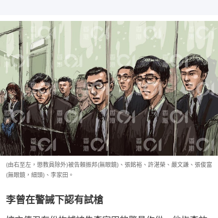
(由右至左，懲教員除外)被告賴振邦(無眼鏡)、張銘裕、許湛榮、嚴文謙、張俊富
(無眼鏡，細頭)、李家田。
李曾在警誡下認有試槍