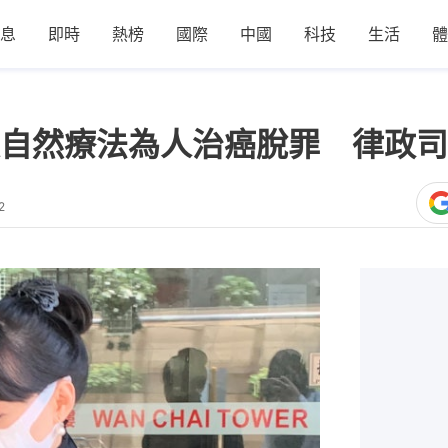
息
即時
熱榜
國際
中國
科技
生活
體
自然療法為人治癌脫罪 律政司
2