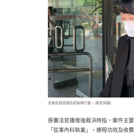
女被告趙淑儀否認無牌行醫。(劉安琪攝)
原審法官鍾偉強裁決時指，案件主要
「從事內科執業」，療程功效及收費