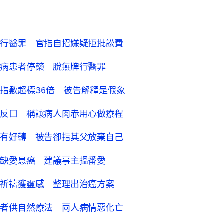
行醫罪 官指自招嫌疑拒批訟費
病患者停藥 脫無牌行醫罪
指數超標36倍 被告解釋是假象
反口 稱讓病人肉赤用心做療程
有好轉 被告卻指其父放棄自己
缺愛患癌 建議事主搵番愛
祈禱獲靈感 整理出治癌方案
者供自然療法 兩人病情惡化亡