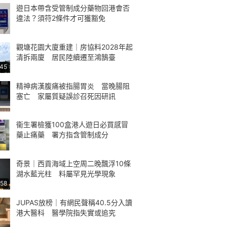
遊日本帶含受管制成分藥物回港會否
違法？須符2條件才可獲豁免
觀塘花園大廈重建｜房協料2028年起
清拆兩廈 居民陸續遷至鴻鵠臺
:45
精神病漢腹痛被指腸胃炎 當晚腸阻
塞亡 家屬質疑誤診召死因研訊
衞生署檢獲100盒港人遊日必買感冒
藥止痛藥 署方指含管制成分
奇景｜西貢海域上空周二晚飄浮10條
湖水藍光柱 料屬罕見光學現象
:58
JUPAS放榜｜有網民聲稱40.5分入讀
港大醫科 醫學院指失實或追究