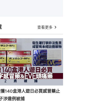
章
查看更多
獲140盒港人遊日必買感冒藥止
子涉違例被捕