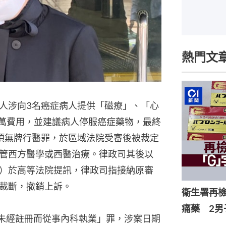
熱門文
人涉向3名癌症病人提供「磁療」、「心
0萬費用，並建議病人停服癌症藥物，最終
項無牌行醫罪，於區域法院受審後被裁定
管西方醫學或西醫治療。律政司其後以
日）於高等法院提訊，律政司指接納原審
裁斷，撤銷上訴。
衞生署再檢
痛藥 2男
項「未經註冊而從事內科執業」罪，涉案日期