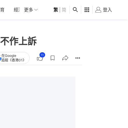
育
經濟
更多
01深圳
繁
觀點
|
简
健康
好食玩飛
登入
女
不作上訴
11
在Google
追蹤《香港01》