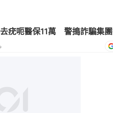
去疣呃醫保11萬 警搗詐騙集團
9