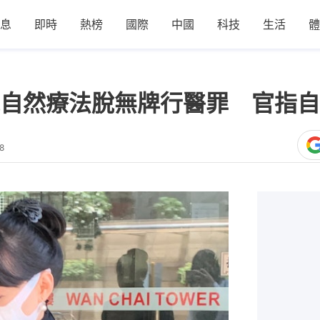
息
即時
熱榜
國際
中國
科技
生活
體
自然療法脫無牌行醫罪 官指自
8