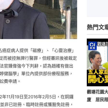
熱門文
名癌症病人提供「磁療」、「心靈治療」
，從而被控無牌行醫罪，但經審訊後被裁定
法官鍾偉強今下判辭，認為趙確有做出
婷健腦學」單位內提供部份療程服務，
訟費申請。
觀塘花園大
年11月19日至2016年2月5日，在銅鑼
廈 居民
並非已註冊、臨時註冊或獲豁免註冊，