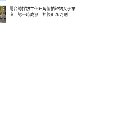
電台總採訪主任旺角偷拍短裙女子裙
底 認一時咸濕 押後8.26判刑