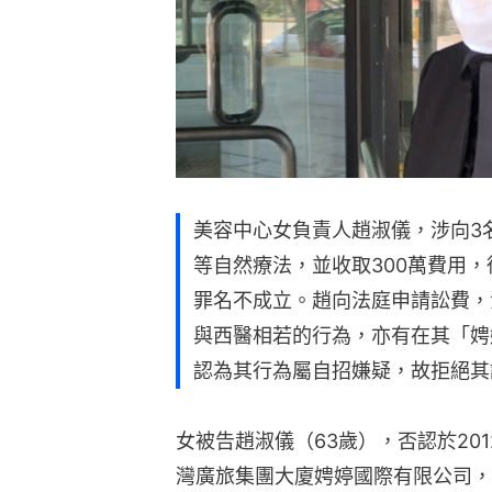
美容中心女負責人趙淑儀，涉向3
等自然療法，並收取300萬費用
罪名不成立。趙向法庭申請訟費，
與西醫相若的行為，亦有在其「娉
認為其行為屬自招嫌疑，故拒絕其
女被告趙淑儀（63歲），否認於2012
灣廣旅集團大廈娉婷國際有限公司，