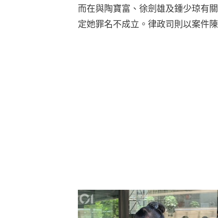
而在與陶寶富、徐劍雄及鍾少琼有關
定她罪名不成立。律政司則以案件陳