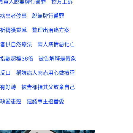
負責人脫無牌行醫罪 控方上訴
病患者停藥 脫無牌行醫罪
祈禱獲靈感 整理出治癌方案
者供自然療法 兩人病情惡化亡
指數超標36倍 被告解釋是假象
反口 稱讓病人肉赤用心做療程
有好轉 被告卻指其父放棄自己
缺愛患癌 建議事主搵番愛