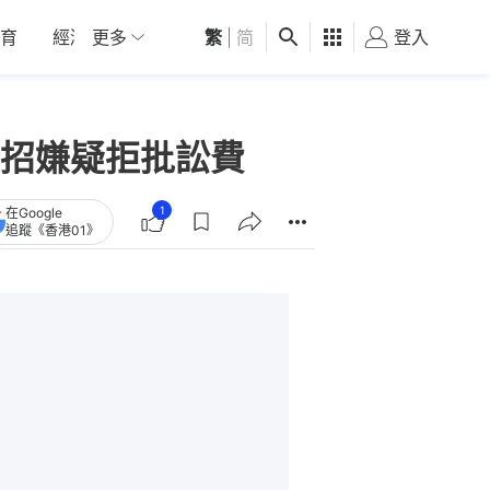
育
經濟
更多
01深圳
繁
觀點
|
简
健康
好食玩飛
登入
女
招嫌疑拒批訟費
1
在Google
追蹤《香港01》