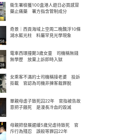
衞生署檢獲100盒港人遊日必買感冒
藥止痛藥 署方指含管制成分
奇景｜西貢海域上空周二晚飄浮10條
湖水藍光柱 料屬罕見光學現象
:58
電車西環撞斃3歲女童 司機稱無錢
無學歷 放棄上訴即時入獄
:28
女乘客不滿的士司機稱接老婆 投訴
拒載 官認為司機非揀客裁罪脫
單親母虐子致死囚22年 官指被告故
意把子餓死 是漫長冷血的毀滅
母親把發展遲緩5歲兒虐待致死 官
斥行為殘忍 誤殺等罪囚22年