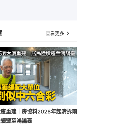
章
查看更多
廈重建｜房協料2028年起清拆兩
陸續遷至鴻鵠臺