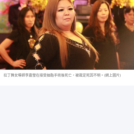
拉丁舞女導師李嘉瑩在接受抽脂手術後死亡，被裁定死因不明。(網上圖片)