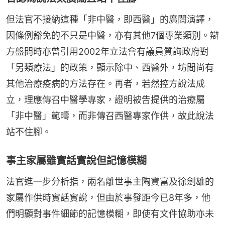
但法官不接納這種「非中醫，即西醫」的廣闊演譯，
因條例豁免的不只是中醫，亦有其他7個專業類別。辯
方盤問時亦曾引用2002年立法會有議員質詢政府對
「另類療法」的政策，顯示除中、西醫外，坊間尚有
其他治療疫病的方法存在。再者，若然控方說法成
立，理應傳召中醫學專家，證明被告提供的治療屬
「非中醫」範疇，而非傳召西醫專家作供，故此說法
站不住腳。
事主家屬雖實話實說但記憶模糊
法官進一步分析指，兩名離世事主陶寶富及徐劍雄的
家屬作供時實話實說，但由於事發距今已8年多，他
們明顯對事件細節的記憶模糊，即使有文件協助亦未