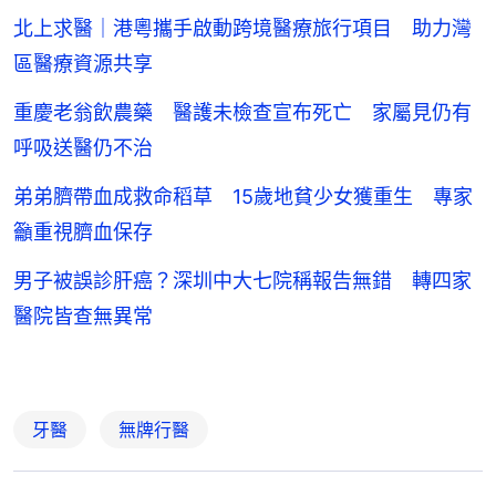
北上求醫｜港粵攜手啟動跨境醫療旅行項目 助力灣
區醫療資源共享
重慶老翁飲農藥 醫護未檢查宣布死亡 家屬見仍有
呼吸送醫仍不治
弟弟臍帶血成救命稻草 15歲地貧少女獲重生 專家
籲重視臍血保存
男子被誤診肝癌？深圳中大七院稱報告無錯 轉四家
醫院皆查無異常
牙醫
無牌行醫