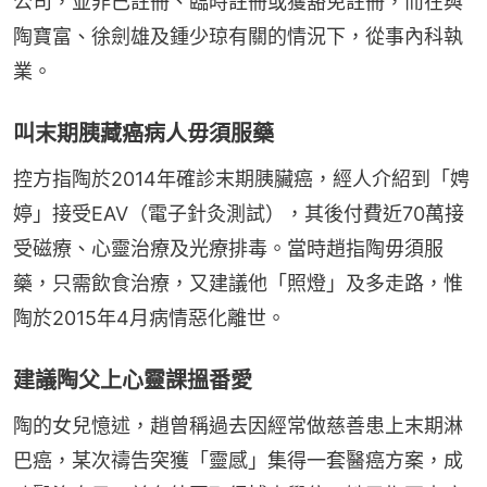
公司，並非已註冊、臨時註冊或獲豁免註冊，而在與
陶寶富、徐劍雄及鍾少琼有關的情況下，從事內科執
業。
叫末期胰藏癌病人毋須服藥
控方指陶於2014年確診末期胰臟癌，經人介紹到「娉
婷」接受EAV（電子針灸測試），其後付費近70萬接
受磁療、心靈治療及光療排毒。當時趙指陶毋須服
藥，只需飲食治療，又建議他「照燈」及多走路，惟
陶於2015年4月病情惡化離世。
建議陶父上心靈課搵番愛
陶的女兒憶述，趙曾稱過去因經常做慈善患上末期淋
巴癌，某次禱告突獲「靈感」集得一套醫癌方案，成