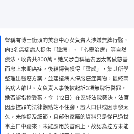
聲稱有博士銜頭的美容中心女負責人涉嫌無牌行醫，
向3名癌症病人提供「磁療」、「心靈治療」等自然
療法，收費共300萬。她又涉自稱過去因太常做慈善
而患上末期癌症，後藉禱告獲得「靈感」，集其所學
整理出醫癌方案，並建議病人停服癌症藥物，最終兩
名病人離世。女負責人事後被起訴3項無牌行醫罪，
她否認指控受審，今（12日）在區域法院裁決，法官
因應控罪的法律觀點站不住腳，證人口供或因事發太
久，未能提及細節，且部份家屬的資料只是從已過世
事主口中聽來，未能應用於審訊上，故認為控方未能