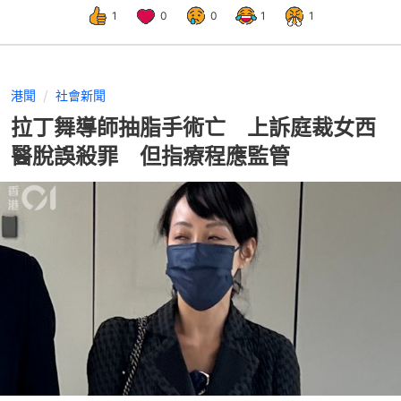
1
0
0
1
1
港聞
社會新聞
拉丁舞導師抽脂手術亡 上訴庭裁女西
醫脫誤殺罪 但指療程應監管