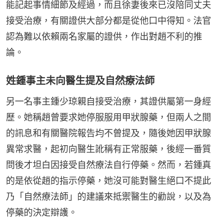
能記起事情細節及經過，而且徐妻後來已沒陪同丈夫
接受治療，有關證供大部分都是從他口中得知。法官
認為難以依賴兩名家屬的證供，作出對趙不利的推
論。
姓鍾事主未向醫生提及自然療法師
另一名事主鍾少琼親自接受治療，其證供屬第一身經
歷。她稱趙曾要求她停服服用甲狀腺藥，但兩人之間
的訊息和有關醫院報告均不曾提及，隨後她因甲狀腺
異常求醫，起初向醫生訛稱有正常服藥，後經一番質
問後才坦白因接受自然療法自行停藥。然而，若鍾真
的是依從趙的指示停藥，她沒可能對醫生絕口不提此
乃「自然療法師」的建議來抵禦醫生的勸說，以及為
停藥的決定辯護。