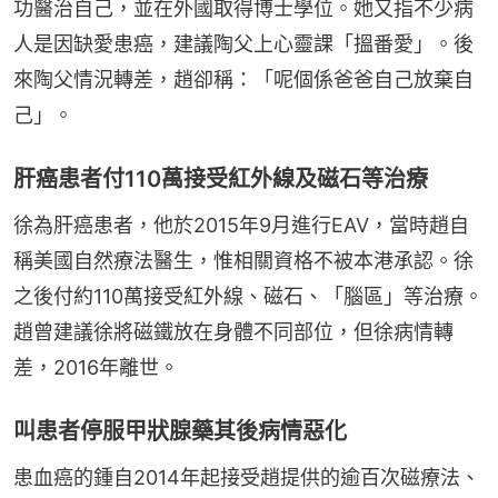
功醫治自己，並在外國取得博士學位。她又指不少病
人是因缺愛患癌，建議陶父上心靈課「搵番愛」。後
來陶父情況轉差，趙卻稱：「呢個係爸爸自己放棄自
己」。
肝癌患者付110萬接受紅外線及磁石等治療
徐為肝癌患者，他於2015年9月進行EAV，當時趙自
稱美國自然療法醫生，惟相關資格不被本港承認。徐
之後付約110萬接受紅外線、磁石、「腦區」等治療。
趙曾建議徐將磁鐵放在身體不同部位，但徐病情轉
差，2016年離世。
叫患者停服甲狀腺藥其後病情惡化
患血癌的鍾自2014年起接受趙提供的逾百次磁療法、