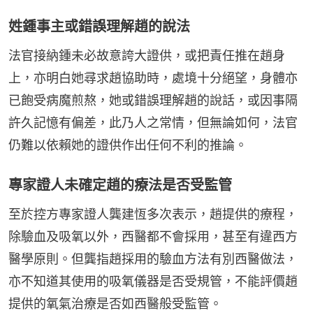
姓鍾事主或錯誤理解趙的說法
法官接納鍾未必故意誇大證供，或把責任推在趙身
上，亦明白她尋求趙協助時，處境十分絕望，身體亦
已飽受病魔煎熬，她或錯誤理解趙的說話，或因事隔
許久記憶有偏差，此乃人之常情，但無論如何，法官
仍難以依賴她的證供作出任何不利的推論。
專家證人未確定趙的療法是否受監管
至於控方專家證人龔建恆多次表示，趙提供的療程，
除驗血及吸氧以外，西醫都不會採用，甚至有違西方
醫學原則。但龔指趙採用的驗血方法有別西醫做法，
亦不知道其使用的吸氧儀器是否受規管，不能評價趙
提供的氧氣治療是否如西醫般受監管。