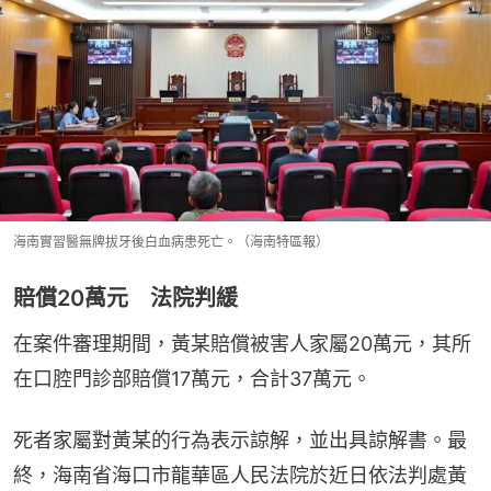
海南實習醫無牌拔牙後白血病患死亡。（海南特區報）
賠償20萬元 法院判緩
在案件審理期間，黃某賠償被害人家屬20萬元，其所
在口腔門診部賠償17萬元，合計37萬元。
死者家屬對黃某的行為表示諒解，並出具諒解書。最
終，海南省海口市龍華區人民法院於近日依法判處黃