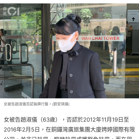
女被告趙淑儀否認無牌行醫。(劉安琪攝)
女被告趙淑儀（63歲），否認於2012年11月19日至
2016年2月5日，在銅鑼灣廣旅集團大廈娉婷國際有限