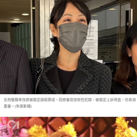
女西醫關孝孜原被裁定誤殺罪成，因原審官技術性犯錯，被裁定上訴得直，亦毋須
重審。(朱棨新攝)