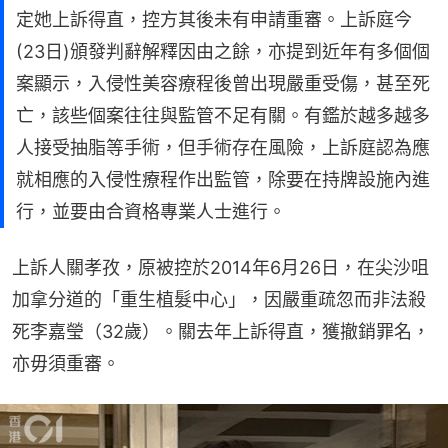
定她上訴得直，控方其後未有申請重審。上訴庭今
(23日)頒發判辭解釋因由之餘，亦提到近年有多個個
案顯示，入侵性美容療程後曾出現嚴重受傷，甚至死
亡，該些個案往往與監管不足有關。有鑑於越多越多
人接受抽脂等手術，但手術存在風險，上訴庭認為應
就相應的入侵性療程作出監管，除要在持牌設施內進
行，並要由合資格專業人士進行。
上訴人關孝孜，原被控於2014年6月26日，在尖沙咀
加拿分道的「重生植髮中心」，因嚴重疏忽而非法殺
死李嘉瑩（32歲）。關去年上訴得直，獲撤銷罪名，
亦毋須重審。