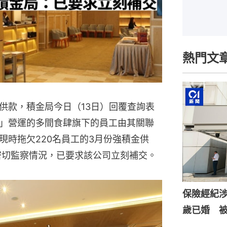
熱門文
供款，積金局今日（13日）回覆查詢表
」營運的多間食肆旗下的員工由其關聯
現時拖欠220名員工的3月份強積金供
密切監察情況，已要求該公司立刻補交。
保險經紀涉
歲已婚 