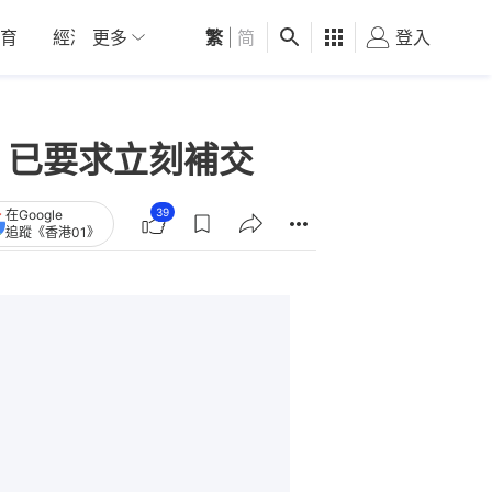
育
經濟
更多
01深圳
繁
觀點
|
简
健康
好食玩飛
登入
女
：已要求立刻補交
39
在Google
追蹤《香港01》