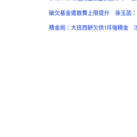
破欠基金遣散費上限提升 孫玉菡：
積金局：大班西餅欠供1月強積金 涉