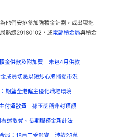
為他們安排參加強積金計劃，或出現拖
線29180102，或
電郵積金局
與積金
強積金供款及附加費 未包4月供款
積金成員切忌以短炒心態捕捉市況
：期望全港僱主優化職場環境
僱主付遣散費 孫玉菡稱非封頂額
 圖看遣散費、長期服務金新計法
積金局：18員工受影響 涉款23萬