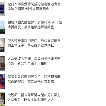
遊日本帶含受管制成分藥物回港會否
違法？須符2條件才可獲豁免
觀塘花園大廈重建｜房協料2028年起
清拆兩廈 居民陸續遷至鴻鵠臺
中大校長盧煜明專訪｜痛心實習醫生
網上博流量：醫者應是默默耕耘
:55
大富豪改名重開 舊公司欠債遭強制
清盤 新公司再簽十年租約
保險業員涉姦酒醉女子 酒吧相識轉
場再飲被姦 被告反指女方要求
父親節｜藝人陳錦鴻自閉症兒升讀方
大音樂系 盼愛子成為優秀之人