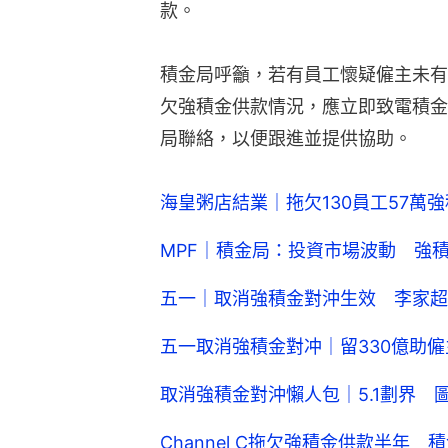
款。
積金局呼籲，若有員工懷疑僱主未有
欠強積金供款情況，應立即致電積金局熱
局聯絡，以便跟進並提供協助。
海皇粥店結業｜拖欠130員工57萬
MPF｜積金局：投資市場波動 強
五一｜取消強積金對沖生效 李家超
五一取消強積金對冲｜留330億助
取消強積金對沖懶人包｜5.1劃界
Channel C拖欠強積金供款半年 