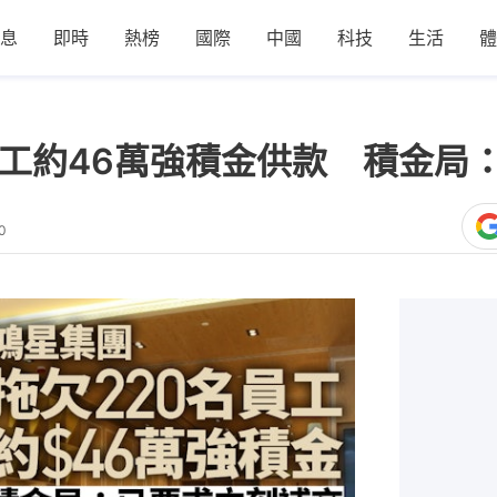
息
即時
熱榜
國際
中國
科技
生活
體
員工約46萬強積金供款 積金局
0