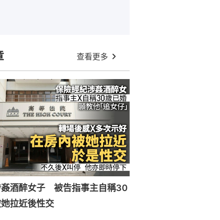
章
查看更多
姦酒醉女子 被告指事主自稱30
被她拉近後性交