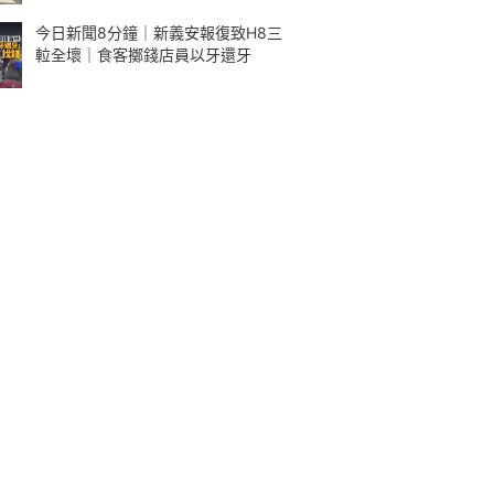
今日新聞8分鐘｜新義安報復致H8三
𨋢全壞｜食客擲錢店員以牙還牙