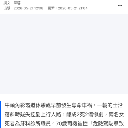
撰文：
陳蓉
出版：
2026-05-21 12:08
更新：
2026-05-21 21:04
牛頭角彩霞道休憩處早前發生奪命車禍，一輛的士沿
落斜時疑失控剷上行人路，釀成2死2傷慘劇，兩名女
死者為牙科診所職員。70歲司機被控「危險駕駛導致