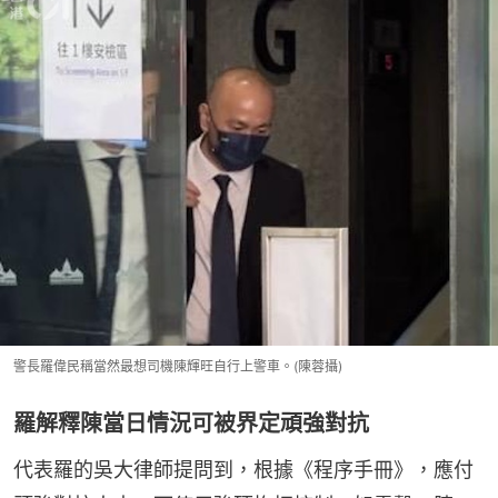
警長羅偉民稱當然最想司機陳輝旺自行上警車。(陳蓉攝)
羅解釋陳當日情況可被界定頑強對抗
代表羅的吳大律師提問到，根據《程序手冊》，應付