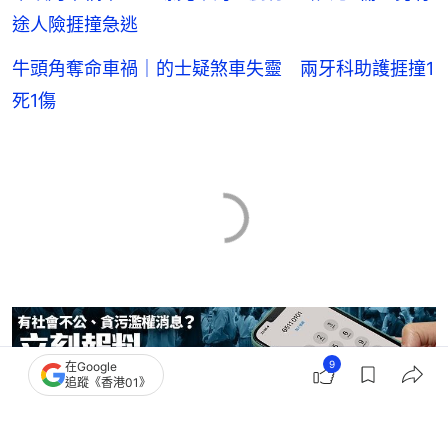
途人險捱撞急逃
牛頭角奪命車禍｜的士疑煞車失靈 兩牙科助護捱撞1
死1傷
9
在Google
追蹤《香港01》