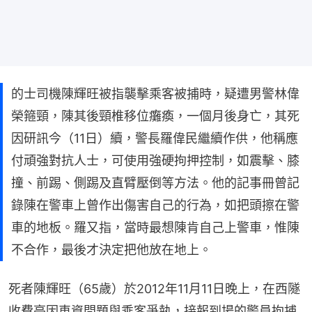
的士司機陳輝旺被指襲擊乘客被捕時，疑遭男警林偉
榮箍頸，陳其後頸椎移位癱瘓，一個月後身亡，其死
因研訊今（11日）續，警長羅偉民繼續作供，他稱應
付頑強對抗人士，可使用強硬拘押控制，如震擊、膝
撞、前踢、側踢及直臂壓倒等方法。他的記事冊曾記
錄陳在警車上曾作出傷害自己的行為，如把頭擦在警
車的地板。羅又指，當時最想陳肯自己上警車，惟陳
不合作，最後才決定把他放在地上。
死者陳輝旺（65歲）於2012年11月11日晚上，在西隧
收費亭因車資問題與乘客爭執，接報到場的警員拘捕