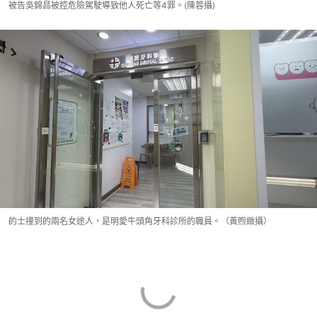
被告吳錦昌被控危險駕駛導致他人死亡等4罪。(陳蓉攝)
的士撞到的兩名女途人，是明愛牛頭角牙科診所的職員。（黃煦緻攝）