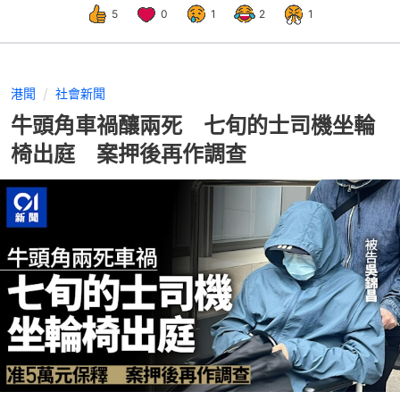
5
0
1
2
1
港聞
社會新聞
牛頭角車禍釀兩死 七旬的士司機坐輪
椅出庭 案押後再作調查