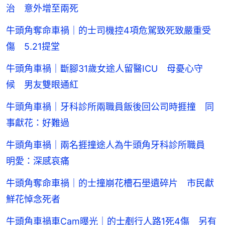
治 意外增至兩死
牛頭角奪命車禍｜的士司機控4項危駕致死致嚴重受
傷 5.21提堂
牛頭角車禍｜斷腳31歲女途人留醫ICU 母憂心守
候 男友雙眼通紅
牛頭角車禍｜牙科診所兩職員飯後回公司時捱撞 同
事獻花：好難過
牛頭角車禍｜兩名捱撞途人為牛頭角牙科診所職員
明愛：深感哀痛
牛頭角奪命車禍｜的士撞崩花槽石壆遺碎片 市民獻
鮮花悼念死者
牛頭角車禍車Cam曝光｜的士剷行人路1死4傷 另有