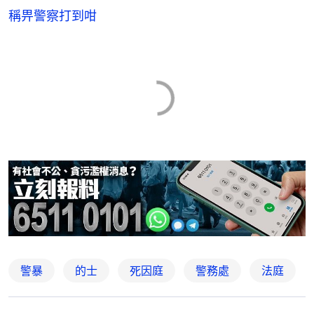
稱畀警察打到咁
警暴
的士
死因庭
警務處
法庭