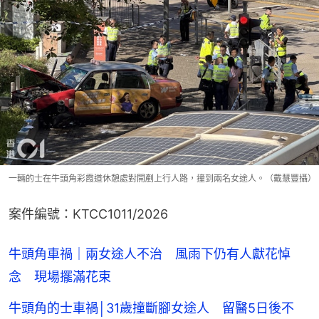
一輛的士在牛頭角彩霞道休憩處對開剷上行人路，撞到兩名女途人。（戴慧豐攝）
案件編號：KTCC1011/2026
牛頭角車禍｜兩女途人不治 風雨下仍有人獻花悼
念 現場擺滿花束
牛頭角的士車禍│31歲撞斷腳女途人 留醫5日後不