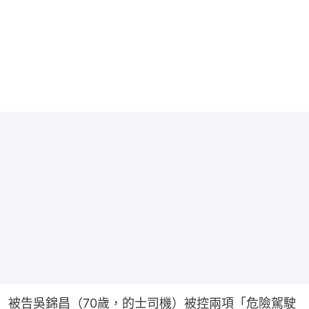
被告吳錦昌（70歲，的士司機）被控兩項「危險駕駛