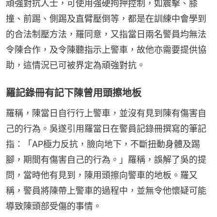
頑強對抗人士，可使用強硬拘押控制，如震擊、膝
撞、前踢、側踢及直臂壓倒等，都是在訓練中會學到
的合法制壓方法，羅同意，又指當日兩名警員均無法
令陳合作，及令陳聽指示上警車，故他亦需要提供協
助，這情況已可被界定為頑強對抗。
羅記錄冊有記下陳曾用頭擦地板
羅稱，陳當日自行行上警車，並沒有見到陳有傷害自
己的行為。吳遂引用羅當日在警員記錄冊撰寫的筆記
指：「AP極力反抗，臉向地下，不斷扭動身體及踢
腳，期間有傷害自己的行為。」羅稱，誤解了吳的提
問，當時他有見到，陳用頭擦向警車的地板。羅又
稱，警員將陳帶上警車的過程中，並無令他懷疑可能
導致陳頭部受傷的事情。