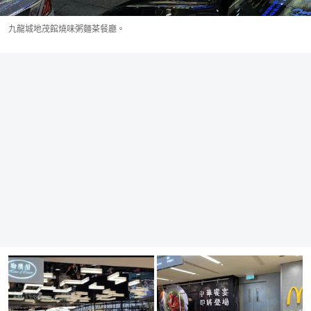
九龍城地茂館燒味粥麵茶餐廳。