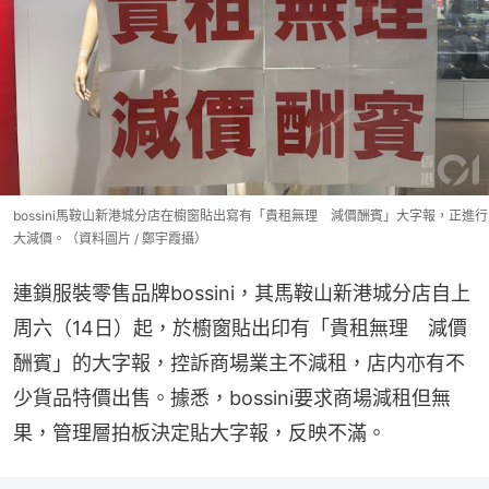
bossini馬鞍山新港城分店在櫥窗貼出寫有「貴租無理 減價酬賓」大字報，正進行
大減價。（資料圖片 / 鄭宇霞攝）
連鎖服裝零售品牌bossini，其馬鞍山新港城分店自上
周六（14日）起，於櫥窗貼出印有「貴租無理　減價
酬賓」的大字報，控訴商場業主不減租，店内亦有不
少貨品特價出售。據悉，bossini要求商場減租但無
果，管理層拍板決定貼大字報，反映不滿。