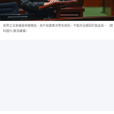
商界立法會議員林健鋒指，商戶結業牽涉眾多原因，不能完全歸因於租金高。（資
料圖片/黃浩謙攝）