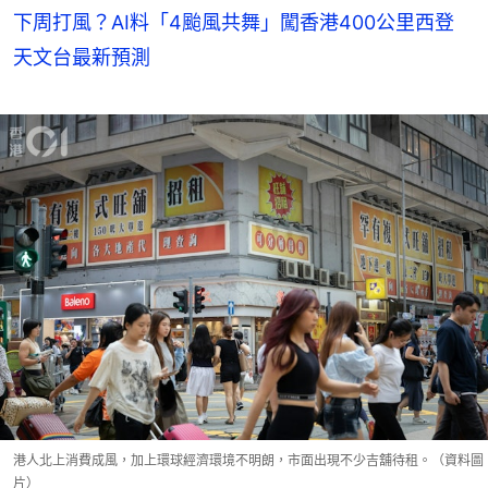
下周打風？AI料「4颱風共舞」闖香港400公里西登
天文台最新預測
港人北上消費成風，加上環球經濟環境不明朗，市面出現不少吉舖待租。（資料圖
片）