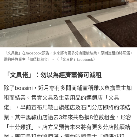
「文具佬」在facebook預告，未來將有更多分店陸續結業，原因是租約將屆滿，
續約時與業主「傾唔掂租金」。（「文具佬」facebook）
「文具佬」：勿以為經濟蕭條可減租
除了bossini，近月亦有多間商鋪宣稱難以負擔業主加
租而結業。售賣文具及生活用品的連鎖店「文具
佬」，早前宣布馬鞍山旗艦店及石門分店即將約滿結
業，其中馬鞍山店過去3年來共虧損8位數租金，形容
「十分難捱」。店方又預告未來將有更多分店陸續結
業，原因是租約將屆滿，續約時與業主「傾唔掂租