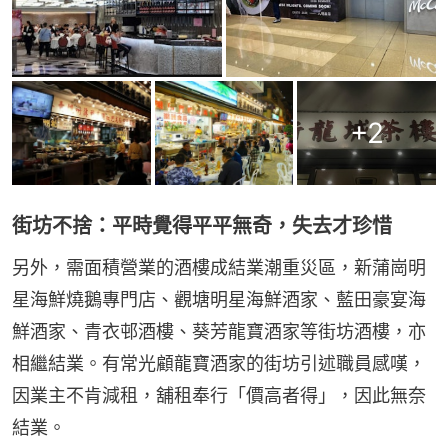
+
2
街坊不捨：平時覺得平平無奇，失去才珍惜
另外，需面積營業的酒樓成結業潮重災區，新蒲崗明
星海鮮燒鵝專門店、觀塘明星海鮮酒家、藍田豪宴海
鮮酒家、青衣邨酒樓、葵芳龍寶酒家等街坊酒樓，亦
相繼結業。有常光顧龍寶酒家的街坊引述職員感嘆，
因業主不肯減租，舖租奉行「價高者得」，因此無奈
結業。