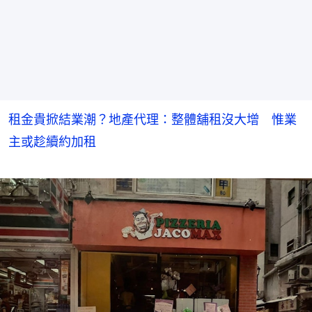
租金貴掀結業潮？地產代理：整體舖租沒大增 惟業
主或趁續約加租