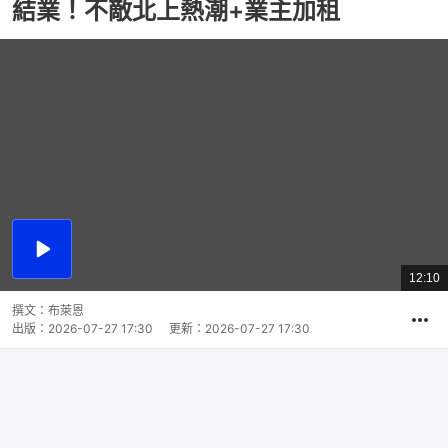
結業！不敵北上熱潮+業主加租
播
放
12:10
總
影
共
片
時
撰文：
布萊恩
間
出版：
2026-07-27 17:30
更新：
2026-07-27 17:30