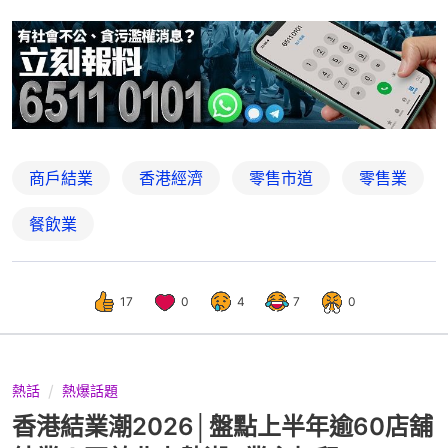
商戶結業
香港經濟
零售市道
零售業
餐飲業
17
0
4
7
0
熱話
熱爆話題
香港結業潮2026│盤點上半年逾60店舖