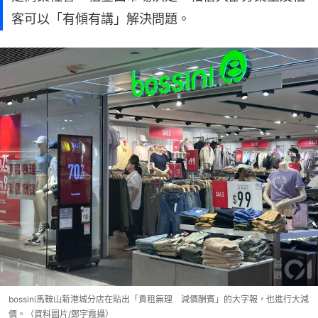
客可以「有傾有講」解決問題。
bossini馬鞍山新港城分店在貼出「貴租無理 減價酬賓」的大字報，也進行大減
價。（資料圖片/鄭宇霞攝）