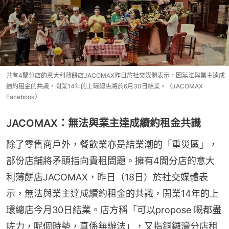
共有4間分店的意大利薄餅店JACOMAX昨日於社交媒體表示，因無法與業主達成
續約租金的共識，開業14年的上環總店將於6月30日結業。（JACOMAX
Facebook）
JACOMAX：無法與業主達成續約租金共識
除了零售商戶外，餐飲業亦是結業潮的「重災區」，
部份店舖將矛頭指向貴租問題。擁有4間分店的意大
利薄餅店JACOMAX，昨日（18日）於社交媒體表
示，無法與業主達成續約租金的共識，開業14年的上
環總店今月30日結業。店方稱「可以propose 嘅都盡
咗力，呢個時勢，真係無辦法」，又指銅鑼灣分店租