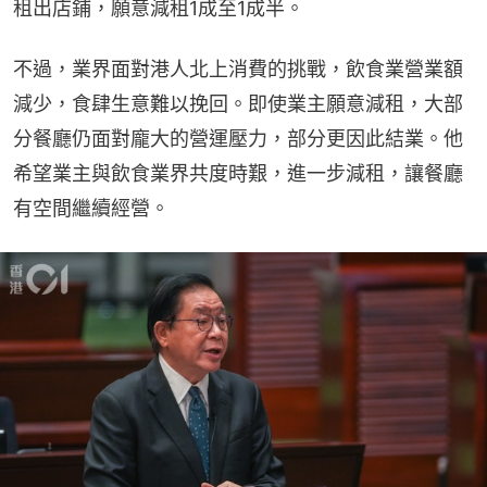
租出店鋪，願意減租1成至1成半。
不過，業界面對港人北上消費的挑戰，飲食業營業額
減少，食肆生意難以挽回。即使業主願意減租，大部
分餐廳仍面對龐大的營運壓力，部分更因此結業。他
希望業主與飲食業界共度時艱，進一步減租，讓餐廳
有空間繼續經營。