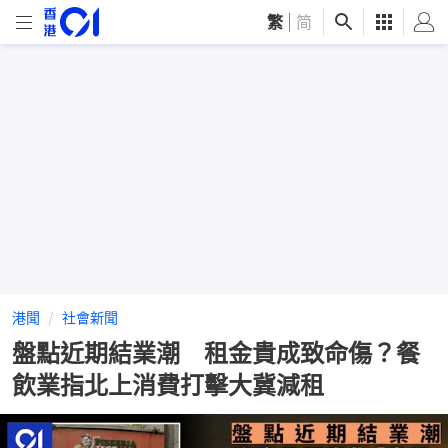
繁
|
简
港聞
社會新聞
盤點近期結業潮 租金貴成致命傷？餐
飲業指北上消費打擊大冀減租