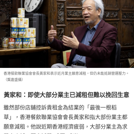
香港餐飲聯業協會會長黃家和表示近月業主願意減租，但仍未能抵銷營運壓力。
（龔嘉盛攝）
黃家和：即使大部分業主已減租但難以挽回生意
雖然部份店舖控訴貴租金為結業的「最後一根稻
草」，香港餐飲聯業協會會長黃家和指大部份業主都
願意減租。他說近期香港經濟疲弱，大部分業主為求