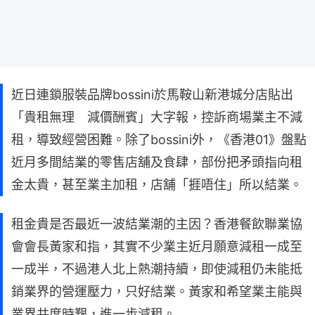
近日連鎖服裝品牌bossini於馬鞍山新港城分店貼出
「貴租無理 減價酬賓」大字報，控訴商場業主不減
租，導致經營困難。除了bossini外，《香港01》盤點
近月多間結業的零售店舖及食肆，部份把矛頭指向租
金太貴，甚至業主加租，店舖「捱唔住」所以結業。
租金貴是否最近一波結業潮的主因？香港餐飲聯業協
會會長黃家和指，其實不少業主近月願意減租一成至
一成半，不過港人北上熱潮持續，即使減租仍未能抵
銷業界的營運壓力，只好結業。黃家和希望業主能與
業界共度時艱，進一步減租。