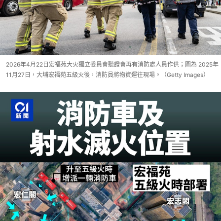
2026年4月22日宏福苑大火獨立委員會聽證會再有消防處人員作供；圖為 2025年
11月27日，大埔宏福苑五級火後，消防員將物資運往現場。（Getty Images）