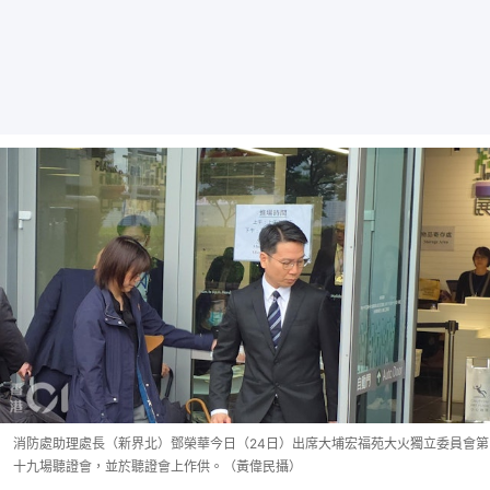
消防處助理處長（新界北）鄧榮華今日（24日）出席大埔宏福苑大火獨立委員會第
十九場聽證會，並於聽證會上作供。（黃偉民攝）