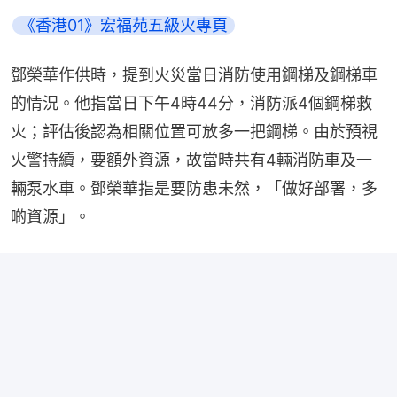
《香港01》宏福苑五級火專頁
鄧榮華作供時，提到火災當日消防使用鋼梯及鋼梯車
的情況。他指當日下午4時44分，消防派4個鋼梯救
火；評估後認為相關位置可放多一把鋼梯。由於預視
火警持續，要額外資源，故當時共有4輛消防車及一
輛泵水車。鄧榮華指是要防患未然，「做好部署，多
啲資源」。