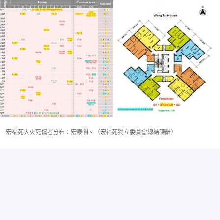
宏福苑大火死傷者分布：宏泰閣。（宏福苑獨立委員會總結陳辭）