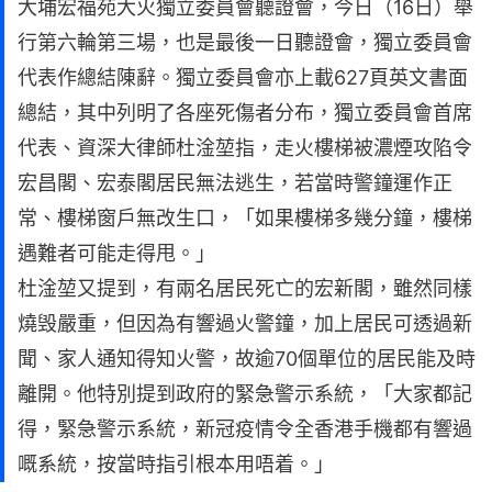
大埔宏福苑大火獨立委員會聽證會，今日（16日）舉
行第六輪第三場，也是最後一日聽證會，獨立委員會
代表作總結陳辭。獨立委員會亦上載627頁英文書面
總結，其中列明了各座死傷者分布，獨立委員會首席
代表、資深大律師杜淦堃指，走火樓梯被濃煙攻陷令
宏昌閣、宏泰閣居民無法逃生，若當時警鐘運作正
常、樓梯窗戶無改生口，「如果樓梯多幾分鐘，樓梯
遇難者可能走得甩。」
杜淦堃又提到，有兩名居民死亡的宏新閣，雖然同樣
燒毁嚴重，但因為有響過火警鐘，加上居民可透過新
聞、家人通知得知火警，故逾70個單位的居民能及時
離開。他特別提到政府的緊急警示系統，「大家都記
得，緊急警示系統，新冠疫情令全香港手機都有響過
嘅系統，按當時指引根本用唔着。」