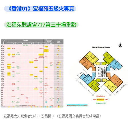
《香港01》宏福苑五級火專頁
宏福苑聽證會7.17第三十場重點
宏福苑大火死傷者分布：宏昌閣。（宏福苑獨立委員會總結陳辭）