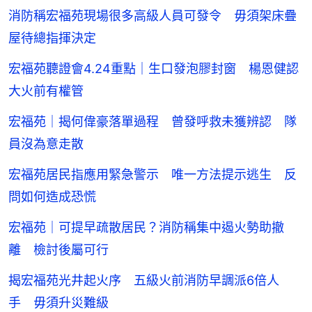
消防稱宏福苑現場很多高級人員可發令 毋須架床疊
屋待總指揮決定
宏福苑聽證會4.24重點｜生口發泡膠封窗 楊恩健認
大火前有權管
宏福苑｜揭何偉豪落單過程 曾發呼救未獲辨認 隊
員沒為意走散
宏福苑居民指應用緊急警示 唯一方法提示逃生 反
問如何造成恐慌
宏福苑｜可提早疏散居民？消防稱集中遏火勢助撤
離 檢討後屬可行
揭宏福苑光井起火序 五級火前消防早調派6倍人
手 毋須升災難級