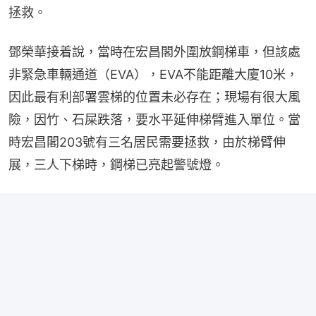
拯救。
鄧榮華接着說，當時在宏昌閣外圍放鋼梯車，但該處
非緊急車輛通道（EVA），EVA不能距離大廈10米，
因此最有利部署雲梯的位置未必存在；現場有很大風
險，因竹、石屎跌落，要水平延伸梯臂進入單位。當
時宏昌閣203號有三名居民需要拯救，由於梯臂伸
展，三人下梯時，鋼梯已亮起警號燈。