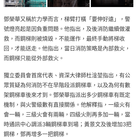
鄧榮華又稱於力學而言，梯臂打橫「要伸好遠」，警
號燈亮起是因負重問題。他指出，及後消防繼續做灌
救，而鋼梯則被燒毀，不能運作，最終手動將梯收
回，才能送走。他指出，當日消防策略是內部救火，
而鋼梯只能從外部救火。
獨立委員會首席代表、資深大律師杜淦堃指出，有公
眾質疑為何消防不在早階段派鋼梯車，以及為何有數
架鋼梯車後來才到。鄧榮華指派出多少鋼梯車有既定
機制，與火警級數有直接關係。他解釋指，一級火有
會一輛，三級火會有兩輛，四級火則再多加一輛，當
時通訊中心調派3輛鋼梯車到場；黃景文及後增加3把
鋼梯，鄧再增多一把鋼梯。