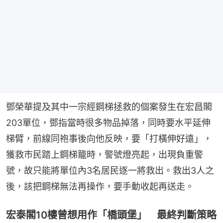
鄧榮華提及其中一宗經鋼梯拯救的個案發生在宏昌閣
203單位，鄧指當時很多物品掉落，同時要水平延伸
梯臂，前線同袍事後向他反映，要「打橫伸好遠」，
獲救市民踏上鋼梯籠時，警號燈亮起，出現負重警
號，故只能將單位內3名居民逐一將救出。救出3人之
後，該把鋼梯無法再操作，要手動收起再送走。
宏泰閣10樓曾想用作「橋頭堡」 最終判斷策略