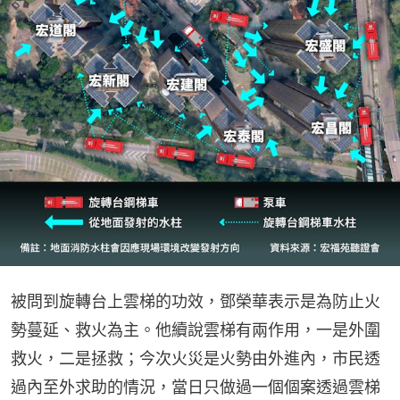
被問到旋轉台上雲梯的功效，鄧榮華表示是為防止火
勢蔓延、救火為主。他續說雲梯有兩作用，一是外圍
救火，二是拯救；今次火災是火勢由外進內，市民透
過內至外求助的情況，當日只做過一個個案透過雲梯