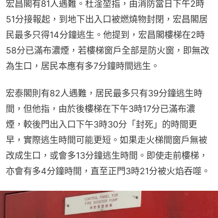
宏昌閣有81人遇難。杜淦堃指，由消防當日下午2時
51分接報起，到地下出入口被燃燒物封閉，宏昌閣居
民最多只得14分鐘逃生。他提到，宏昌閣樓梯在2時
58分已滿布濃煙，若樓梯窗戶全部是防火窗，即無改
為生口，居民本應有多7分鐘時間逃生。
宏泰閣則有82人遇難，居民最多只有39分鐘逃生時
間，但他指，由於後樓梯在下午3時17分已滿布濃
煙，較後門出入口下午3時30分「封死」的時間更
早，實際逃生時間可能更短。如果走火梯間窗戶無被
改成生口，或會多13分鐘逃生時間。即使走前樓梯，
亦會有多4分鐘時間，直至正門3時21分被火焰吞噬。