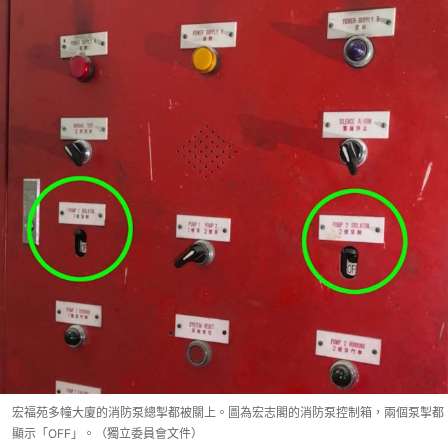
宏福苑多幢大廈的消防泵總掣都被關上。圖為宏志閣的消防泵控制箱，兩個泵掣都
顯示「OFF」。（獨立委員會文件）