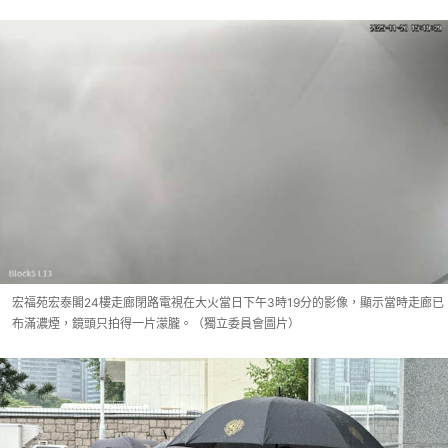
宏福苑宏泰閣24樓走廊閉路電視在大火當日下午3時19分的影像，顯示當時走廊已
布滿濃煙，鏡頭只拍得一片濛朧。（獨立委員會圖片）