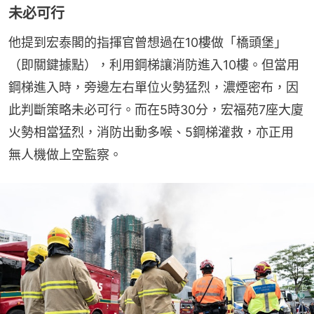
未必可行
他提到宏泰閣的指揮官曾想過在10樓做「橋頭堡」
（即關鍵據點），利用鋼梯讓消防進入10樓。但當用
鋼梯進入時，旁邊左右單位火勢猛烈，濃煙密布，因
此判斷策略未必可行。而在5時30分，宏福苑7座大廈
火勢相當猛烈，消防出動多喉、5鋼梯灌救，亦正用
無人機做上空監察。