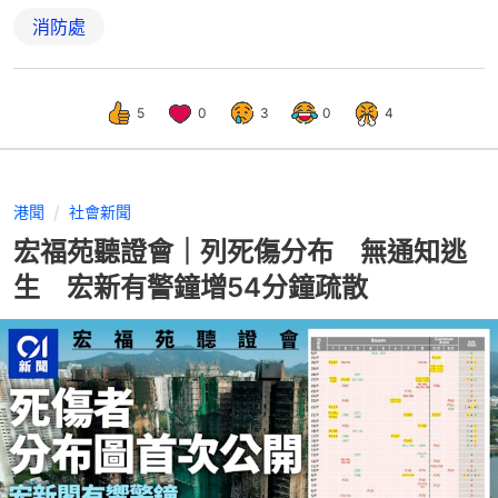
消防處
5
0
3
0
4
港聞
社會新聞
宏福苑聽證會｜列死傷分布 無通知逃
生 宏新有警鐘增54分鐘疏散