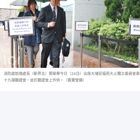
消防處助理處長（新界北）鄧榮華今日（24日）出席大埔宏福苑大火獨立委員會第
十九場聽證會，並於聽證會上作供。（黃寶瑩攝）