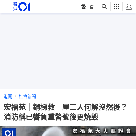
繁
|
简
港聞
社會新聞
宏福苑｜鋼梯救一屋三人何解沒然後？
消防稱已響負重警號後更燒毀