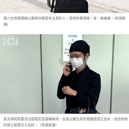
第六女周薇薇稱父親周亦卿是有主見的人，若他有事想做，會：催催催。(朱棨新
攝)
長女周莉莉要求法庭裁定這遺囑無效，並指父親生前的意願是成立信託，並把持有
的其士股票注入信託。（朱棨新攝）