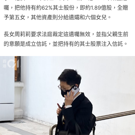
囑，把他持有約62%其士股份，即約1.89億股，全贈
予第五女，其他資產則分給遺孀和六個女兒。
長女周莉莉要求法庭裁定這遺囑無效，並指父親生前
的意願是成立信託，並把持有的其士股票注入信託。