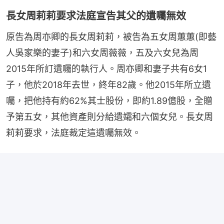
長女周莉莉要求法庭宣告其父的遺囑無效
原告為周亦卿的長女周莉莉，被告為五女周蕙蕙(即藝
人吳家樂的妻子)和六女周薇薇，五及六女兒為周
2015年所訂遺囑的執行人。周亦卿和妻子共有6女1
子，他於2018年去世，終年82歲。他2015年所立遺
囑，把他持有約62%其士股份，即約1.89億股，全贈
予第五女，其他資產則分給遺孀和六個女兒。長女周
莉莉要求，法庭裁定這遺囑無效。