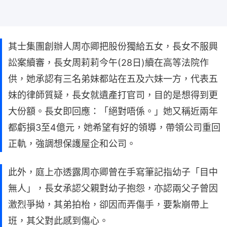
其士集團創辦人周亦卿把股份獨給五女，長女不服興
訟案續審，長女周莉莉今午(28日)續在高等法院作
供，她承認有三名弟妹都站在五及六妹一方，代表五
妹的律師質疑，長女就遺產打官司，目的是想得到更
大份額。長女即回應：「絕對唔係。」她又稱近兩年
都虧損3至4億元，她希望有好的領導，帶領公司重回
正軌，強調想保護屋企和公司。
此外，庭上亦透露周亦卿曾在手寫筆記指幼子「目中
無人」，長女承認父親對幼子抱怨，亦認兩父子曾因
激烈爭拗，其弟拍枱，卻因而弄傷手，要紮崩帶上
班，其父對此感到傷心。