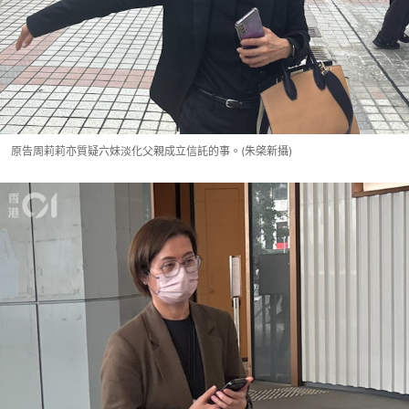
原告周莉莉亦質疑六妹淡化父親成立信託的事。(朱棨新攝)