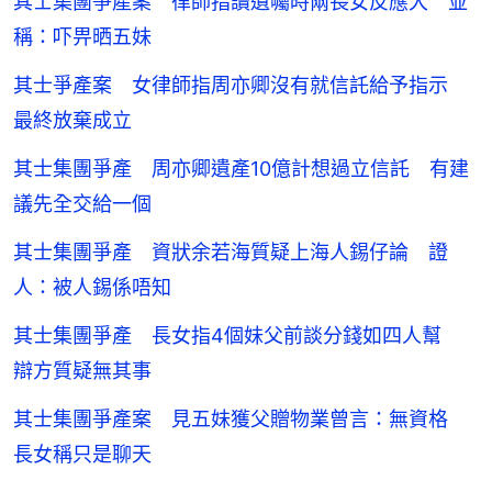
其士集團爭產案 律師指讀遺囑時兩長女反應大 並
稱：吓畀晒五妹
其士爭產案 女律師指周亦卿沒有就信託給予指示
最終放棄成立
其士集團爭產 周亦卿遺產10億計想過立信託 有建
議先全交給一個
其士集團爭產 資狀余若海質疑上海人錫仔論 證
人：被人錫係唔知
其士集團爭產 長女指4個妹父前談分錢如四人幫
辯方質疑無其事
其士集團爭產案 見五妹獲父贈物業曾言：無資格
長女稱只是聊天