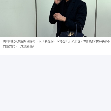
周莉莉提及與胞妹關係時，以「我在明，佢地在暗」來形容，並指胞妹很多事都不
向她交代。（朱棨新攝）