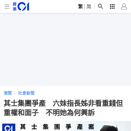
繁
|
简
港聞
社會新聞
其士集團爭產 六妹指長姊非看重錢但
重權和面子 不明她為何興訴