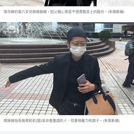
周亦卿的第六女兒周薇薇稱，知父親心意是不想賣散其士的股份。(朱棨新攝)
周薇薇指長姊周莉莉(圖)並非看重錢的人，但重視權力和面子。(朱棨新攝)