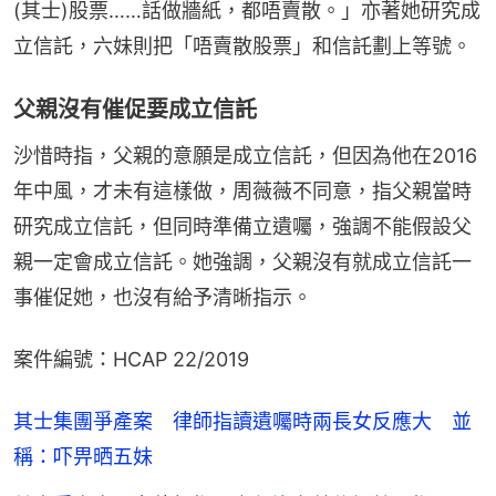
(其士)股票……話做牆紙，都唔賣散。」亦著她研究成
立信託，六妹則把「唔賣散股票」和信託劃上等號。
父親沒有催促要成立信託
沙惜時指，父親的意願是成立信託，但因為他在2016
年中風，才未有這樣做，周薇薇不同意，指父親當時
研究成立信託，但同時準備立遺囑，強調不能假設父
親一定會成立信託。她強調，父親沒有就成立信託一
事催促她，也沒有給予清晰指示。
案件編號：HCAP 22/2019
其士集團爭產案 律師指讀遺囑時兩長女反應大 並
稱：吓畀晒五妹