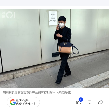
周莉莉認展開訴訟為想在公司有控制權。（朱棨新攝）
5
在Google
追蹤《香港01》
否認興訟為取更大份額