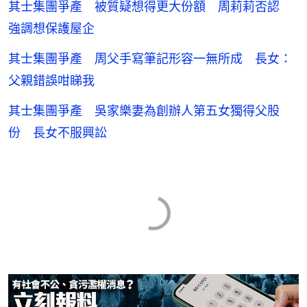
其士集團爭產 被質疑想得更大份額 周莉莉否認
強調想保護屋企
其士集團爭產 周父手寫筆記形容一無所成 長女：
父親錯誤咁睇我
其士集團爭產 吳家樂妻為創辦人第五女獨得父股
份 長女不服興訟