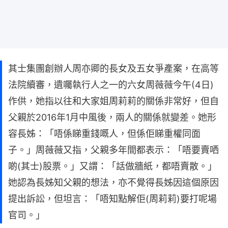
其士集團創辦人周亦卿的長女及五女爭產案，在高等
法院續審，遺囑執行人之一的六女周薇薇今午(4日)
作供，她指以往和大家姐周莉莉的關係非常好，但自
父親於2016年1月中風後，兩人的關係就變差。她形
容長姊：「唔係睇重錢嘅人，但係佢睇重權同面
子。」周薇薇又指，父親多年間都表示：「唔要賣哂
啲(其士)股票。」又謂：「話做牆紙，都唔賣散。」
她認為長姊知父親的想法，亦不覺得長姊因這個原因
提出訴訟，但坦言：「唔知點解佢(周莉莉)要打呢場
官司。」