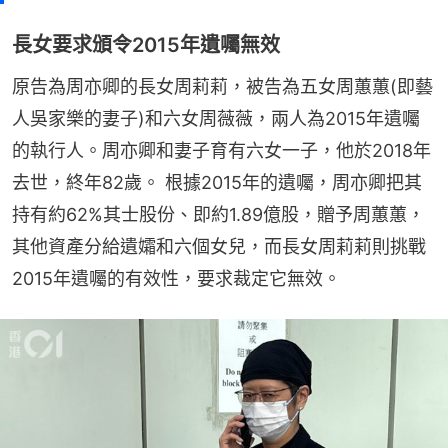
長女要求頒令2015年遺囑無效
原告為周亦卿的長女周莉莉，被告為五女周蕙蕙(即藝
人吳家樂的妻子)和六女周薇薇，兩人為2015年遺囑
的執行人。周亦卿和妻子育有六女一子，他於2018年
去世，終年82歲。 根據2015年的遺囑，周亦卿把其
持有約62%其士股份、即約1.89億股，贈予周蕙蕙，
其他資產分給遺孀和六個女兒，而長女周莉莉則挑戰
2015年遺囑的有效性，要求裁定它無效。