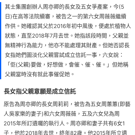
其士集團創辦人周亦卿的長女及五女爭產案，今(5
日)在高等法院續審，被告之一的第六女周薇薇繼續
作供。她確認其父於2016年初中風後，便處於植物人
狀態，直至2018年7月去世。她指該段時間，父親並
無精神行為能力，他亦不能處理其財產。但她否認長
女指她們圖淡化父親嘗試成立信託一事，六女說：
「佢(父親)要做，好想做，會催、催、催。」但她稱
父親當時沒有就此事催促她。
長女指父親意願是成立信託
原告為周亦卿的長女周莉莉，被告為五女周蕙蕙(即藝
人吳家樂的妻子)和六女周薇薇，五及六女兒為周
2015年所訂遺囑的執行人。周亦卿和妻子共有6女1
子，他於2018年去世，終年82歲。他2015年所立遺