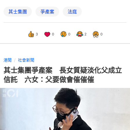
其士集團
爭產案
法庭
3
0
0
2
0
港聞
社會新聞
其士集團爭產案 長女質疑淡化父成立
信託 六女：父要做會催催催