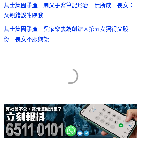
其士集團爭產 周父手寫筆記形容一無所成 長女：
父親錯誤咁睇我
其士集團爭產 吳家樂妻為創辦人第五女獨得父股
份 長女不服興訟