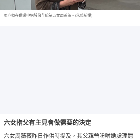
周亦卿在遺囑中把股份全給第五女周蕙蕙。(朱棨新攝)
六女指父有主見會做需要的決定
六女周薇薇昨日作供時提及，其父親曾吩咐她處理遺