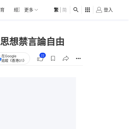
育
經濟
更多
01深圳
繁
觀點
|
简
健康
好食玩飛
登入
女
思想禁言論自由
22
在Google
追蹤《香港01》