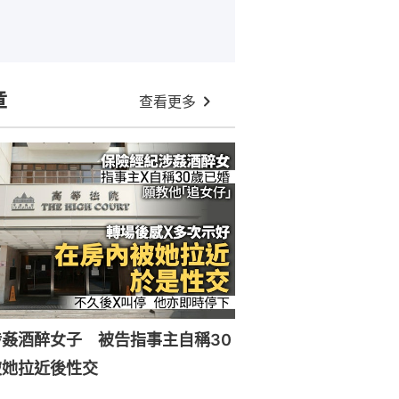
章
查看更多
姦酒醉女子 被告指事主自稱30
被她拉近後性交