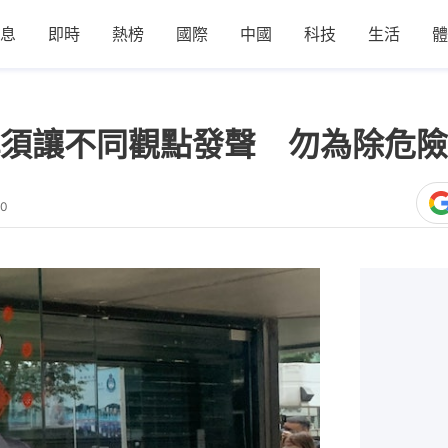
息
即時
熱榜
國際
中國
科技
生活
體
須讓不同觀點發聲 勿為除危險
00