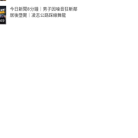
今日新聞8分鐘｜男子因噪音狂斬鄰
居後墮斃｜凌志公路踩線舞龍
:49