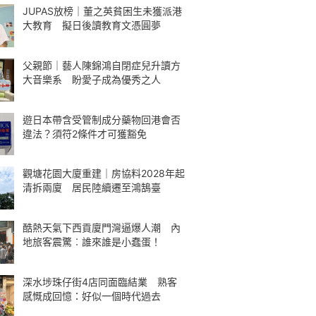
JUPAS放榜｜董之英貧困生未獲派港
大教育 擬日後讀教育文憑圓夢
父親節｜藝人陳錦鴻自閉症兒升讀方
大音樂系 盼愛子成為優秀之人
遊日本帶含受管制成分藥物回港會否
違法？須符2條件才可獲豁免
觀塘花園大廈重建｜房協料2028年起
清拆兩廈 居民陸續遷至鴻鵠臺
酷熱天氣下西貢廈門灣逼爆人潮 內
地旅客震驚︰誰來誰是小蠢蛋！
深水埗珠仔街4店同面臨結業 熟客
感慨成回憶：好似一個時代過去