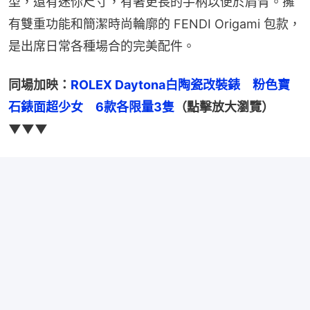
型，還有迷你尺寸，有著更長的手柄以便於肩背。擁
有雙重功能和簡潔時尚輪廓的 FENDI Origami 包款，
是出席日常各種場合的完美配件。
同場加映：
ROLEX Daytona白陶瓷改裝錶　粉色寶
石錶面超少女　6款各限量3隻
（點擊放大瀏覽）
▼▼▼