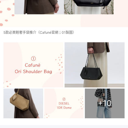
5款必買輕奢手袋推介（Cafuné官網；01製圖）
+
10