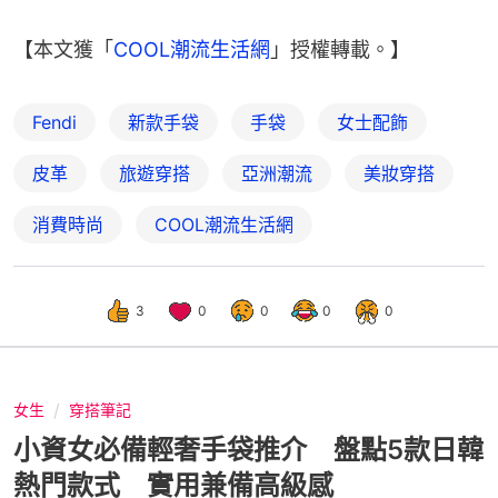
【本文獲「
COOL潮流生活網
」授權轉載。】
Fendi
新款手袋
手袋
女士配飾
皮革
旅遊穿搭
亞洲潮流
美妝穿搭
消費時尚
COOL潮流生活網
3
0
0
0
0
女生
穿搭筆記
小資女必備輕奢手袋推介 盤點5款日韓
熱門款式 實用兼備高級感