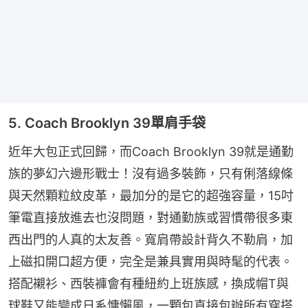
5. Coach Brooklyn 39單肩手袋
近年大包正式回歸，而Coach Brooklyn 39就是通勤
族的夢幻六邊形戰士！沒有過多裝飾，只有俐落線條
與天然顆粒紋皮革，最加分的是它的超強容量，15吋
筆電直接放進去也沒問題，對通勤族或習慣帶很多東
西出門的人真的太友善。寬肩帶設計背久不勒肩，加
上磁扣開口超方便，完全是兼具實用與時髦的代表。
搭配襯衫、西裝褲會有種紐約上班族感，換成帽T與
球鞋又能變成日系慵懶風，一顆包直接包辦所有穿搭