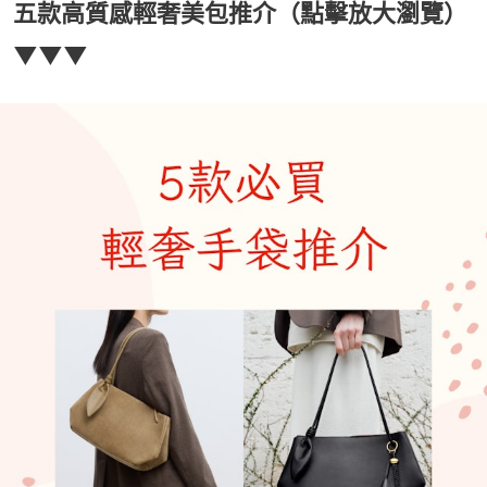
五款高質感輕奢美包推介（點擊放大瀏覽）
▼▼▼