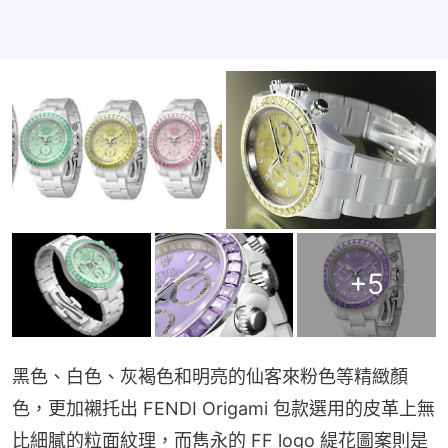
+
5
黑色、白色、灰褐色和明亮的仙客來粉色等精緻顏
色，更加襯托出 FENDI Origami 包款選用的皮革上無
比細膩的粒面紋理，而雋永的 FF logo 緹花圖案則是