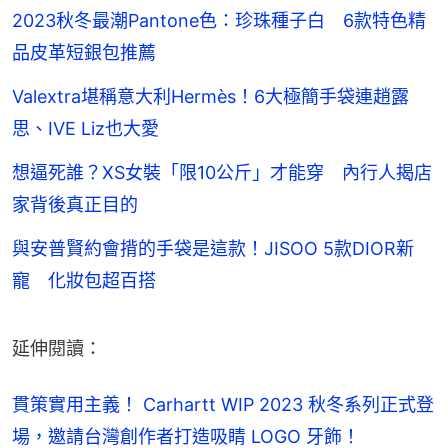
2023秋冬最潮Pantone色：珍珠種子白 6款特色精
品皮革短銀包推薦
Valextra堪稱意大利Hermès！6大極簡手袋連趙露
思、IVE Liz也大愛
想逼死誰？XS女裝「限10公斤」才能穿 內行人揭店
家背後真正目的
與安普賢約會揹的手袋是這款！JISOO 5款DIOR新
寵 化妝包超百搭
延伸閱讀：
貫策實用主義！ Carhartt WIP 2023 秋冬系列正式登
場，邀請台灣創作者打造吸睛 LOGO 牙飾！