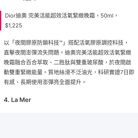
Dior迪奧 完美活能超效活氧緊緻晚霜，50ml，
$1,225
以「夜間膠原防鎖科技™」搭配活氧膠原調控科技，
直擊夜間澎彈流失問題。迪奧完美活能超效活氧緊緻
晚霜融合百合萃取、二胜肽與雙重玻尿酸，於夜間啟
動雙重緊緻能量。質地絲滑不泛油光，科研實證7日即
有感、長期使用澎彈亮全面提升。
4. La Mer