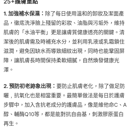
25+護膚重點
1. 加強補水保濕：
除了每日使用溫和的卸妝及潔面產
品，徹底洗淨臉上殘留的彩妝、油脂與污垢外，維持
肌膚的「水油平衡」更是讓膚質健康透亮的關鍵。清
潔後的肌膚需及時補充水分，並利用乳液或乳霜鎖住
滋潤，避免因缺水而導致細紋出現，同時也能鞏固屏
障，讓肌膚長時間保持柔軟細膩，自然煥發健康光
澤。
2. 預防初老跡象出現：
要防止肌膚老化，除了做足防
曬﹐抗氧化也是相當重要。最簡單做法是每日於護膚
步驟中，加入含抗老成分的護膚品，像是維他命C、A
醇、輔酶Q10等，都是能對抗自由基，刺激膠原蛋白
再生。