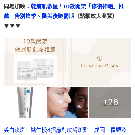
同場加映：
乾癢肌救星！10款開架「修復神霜」推
薦　告別換季、醫美後脆弱期
（點擊放大瀏覽）
▼▼▼
+
26
美白淡斑｜醫生授4招應對皮膚斑點 成因、種類及