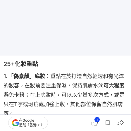
25+化妝重點
1. 「偽素顏」底妝：
重點在於打造自然輕透和有光澤
的妝容，在妝前要注重保濕，保持肌膚水潤可大程度
避免卡粉；在上底妝時，可以以少量多次方式，或是
只在T字或瑕疵處加強上妝，其他部位保留自然肌膚
感。
1
在Google
追蹤《香港01》
2. 彩妝方面：
想化出自然上班妝容，眼妝可使用柔和