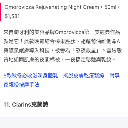
Omorovicza Rejuvenating Night Cream，50ml，
$1,581
來自匈牙利的美容品牌Omorovicza第一支經典作品
就是它！此款晚霜結合榛果胜肽、胡蘿蔔油維他命A
與礦泉護膚導入科技，被譽為「熬夜救星」。雪絨般
質地如同肌膚的夜間棉被，一夜搞定鬆弛與乾紋。
5款秋冬必收滋潤身體乳 擺脫皮膚乾癢緊繃 附專
家親授按摩手法
11. Clarins克蘭詩