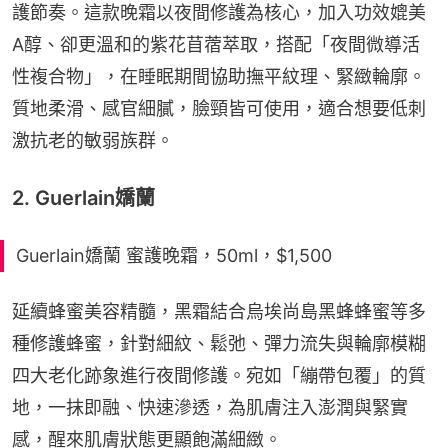
護節奏。這款晚霜以夜間修護為核心，加入功效媲美
A醇、卻更溫和的紫花苜蓿萃取，搭配「夜間微導活
性複合物」，在睡眠期間協助撫平紋理、緊緻輪廓。
質地柔滑、感官細膩，臉頸皆可使用，適合想要低刺
激抗老的敏弱族群。
2. Guerlain嬌蘭
Guerlain嬌蘭 蜜護晚霜，50ml，$1,500
延續蜂蜜美容精髓，黑霜結合烏埃尚島黑蜂蜂蜜等多
種修護蜂蜜，針對細紋、鬆弛、彈力流失與輪廓模糊
四大老化跡象進行夜間修護。宛如「繃帶包覆」的質
地，一抹即融、快速滲透，為肌膚注入澎潤與緊實
感，醒來肌膚狀態更顯飽滿細緻。