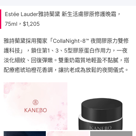
Estée Lauder雅詩蘭黛 新生活膚膠原修護晚霜，
75ml，$1,205
雅詩蘭黛採用獨家「CollaNight-8™ 夜間膠原力雙修
護科技」，鎖住第1、3、5型膠原蛋白作用力，一夜
淡化細紋、回復彈嫩。雙重奶霜質地輕盈不黏膩，搭
配療癒琥珀橙花香調，讓抗老成為放鬆的夜間儀式。