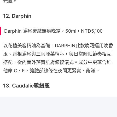
元氣。
12. Darphin
Darphin 鳶尾緊緻無痕晚霜，50ml，NTD5,100
以花植美容精油為基礎。DARPHIN此款晚霜運用晚香
玉、香根鳶尾與三葉睡菜植萃，與日常睡眠節奏相互
搭配，從內而外落實肌膚修復儀式。成分中更蘊含維
他命 C、E，讓臉部線條在夜間更緊實、飽滿。
13. Caudalie歐緹麗