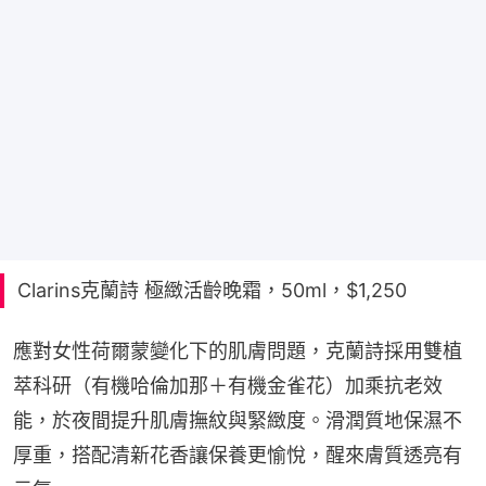
Clarins克蘭詩 極緻活齡晚霜，50ml，$1,250
應對女性荷爾蒙變化下的肌膚問題，克蘭詩採用雙植
萃科研（有機哈倫加那＋有機金雀花）加乘抗老效
能，於夜間提升肌膚撫紋與緊緻度。滑潤質地保濕不
厚重，搭配清新花香讓保養更愉悅，醒來膚質透亮有