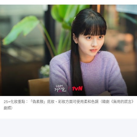
25+化妝重點：「偽素顏」底妝、彩妝方面可使用柔和色調（韓劇《無用的謊言》
劇照）