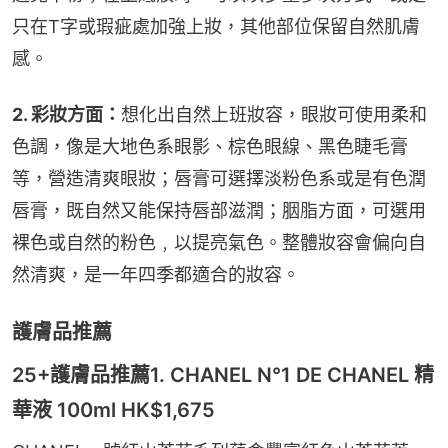
只在T字或瑕疵處加強上妝，其他部位保留自然肌膚
感。
2. 彩妝方面：
想化出自然上班妝容，眼妝可使用柔和
色調，像是大地色系眼影、棕色眼線、黑色睫毛膏
等，營造清爽眼妝；唇膏可選擇淡粉色系或是有色潤
唇膏，既自然又能保持唇部滋潤；胭脂方面，可選用
裸色或自然的粉色﹐以提亮氣色。整體妝容會偏向自
然清爽，是一年四季都適合的妝容。
護膚品推薦
25+護膚品推薦1. CHANEL N°1 DE CHANEL 精
華液 100ml HK$1,675