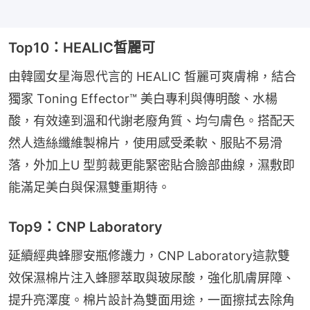
Top10：HEALIC皙麗可
由韓國女星海恩代言的 HEALIC 皙麗可爽膚棉，結合
獨家 Toning Effector™ 美白專利與傳明酸、水楊
酸，有效達到溫和代謝老廢角質、均勻膚色。搭配天
然人造絲纖維製棉片，使用感受柔軟、服貼不易滑
落，外加上U 型剪裁更能緊密貼合臉部曲線，濕敷即
能滿足美白與保濕雙重期待。
Top9：CNP Laboratory
延續經典蜂膠安瓶修護力，CNP Laboratory這款雙
效保濕棉片注入蜂膠萃取與玻尿酸，強化肌膚屏障、
提升亮澤度。棉片設計為雙面用途，一面擦拭去除角