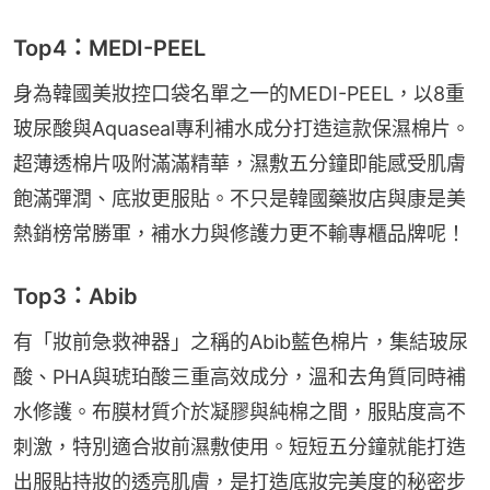
Top4：MEDI-PEEL
身為韓國美妝控口袋名單之一的MEDI-PEEL，以8重
玻尿酸與Aquaseal專利補水成分打造這款保濕棉片。
超薄透棉片吸附滿滿精華，濕敷五分鐘即能感受肌膚
飽滿彈潤、底妝更服貼。不只是韓國藥妝店與康是美
熱銷榜常勝軍，補水力與修護力更不輸專櫃品牌呢！
Top3：Abib
有「妝前急救神器」之稱的Abib藍色棉片，集結玻尿
酸、PHA與琥珀酸三重高效成分，溫和去角質同時補
水修護。布膜材質介於凝膠與純棉之間，服貼度高不
刺激，特別適合妝前濕敷使用。短短五分鐘就能打造
出服貼持妝的透亮肌膚，是打造底妝完美度的秘密步