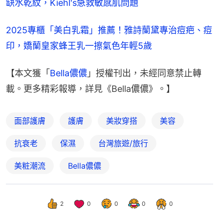
缺水乾紋，Kiehl's急救敏感肌問題
2025專櫃「美白乳霜」推薦！雅詩蘭黛專治痘疤、痘
印，嬌蘭皇家蜂王乳一擦氣色年輕5歲
【本文獲「
Bella儂儂
」授權刊出，未經同意禁止轉
載。更多精彩報導，詳見《Bella儂儂》。】
面部護膚
護膚
美妝穿搭
美容
抗衰老
保濕
台灣旅遊/旅行
美粧潮流
Bella儂儂
2
0
0
0
0