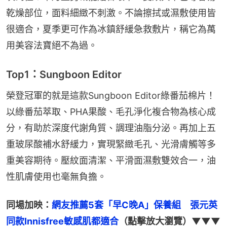
乾燥部位，面料細緻不刺激。不論擦拭或濕敷使用皆
很適合，夏季更可作為冰鎮舒緩急救敷片，稱它為萬
用美容法寶絕不為過。
Top1：Sungboon Editor
榮登冠軍的就是這款Sungboon Editor綠番茄棉片！
以綠番茄萃取、PHA果酸、毛孔淨化複合物為核心成
分，有助於深度代謝角質、調理油脂分泌。再加上五
重玻尿酸補水舒緩力，實現緊緻毛孔、光滑膚觸等多
重美容期待。壓紋面清潔、平滑面濕敷雙效合一，油
性肌膚使用也毫無負擔。
同場加映：
網友推薦5套「早C晚A」保養組　張元英
同款Innisfree敏感肌都適合
（點擊放大瀏覽）▼▼▼