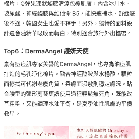
棉片，Q彈果凍狀觸感清涼包覆肌膚，內含冰川水、
玻尿酸、神經醯胺與維他命 B5，能快速補水、舒緩曬
後不適，韓國女生也愛不釋手！另外，獨特的面料設
計還會隨精華吸收而轉白，特別適合旅行外出攜帶。
Top6：DermaAngel 護妍天使
素有痘痘肌專家美譽的DermaAngel，也專為油痘肌
打造的毛孔淨化棉片。融合神經醯胺與水楊酸，顆粒
面擦拭可代謝老廢角質，柔膚面濕敷則穩定膚況。貼
合臉型的弧形剪裁更讓使用過程輕鬆無死角，既能改
善粗糙，又能調理水油平衡，是夏季油性肌膚的平價
救星。