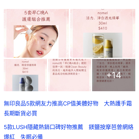
+
14
無印良品5款網友力推高CP值美體好物 大熱護手霜
長期斷貨必買
5款LUSH隱藏熱銷口碑好物推薦 鎂鹽按摩芭曾網絡
爆紅 失眠必備