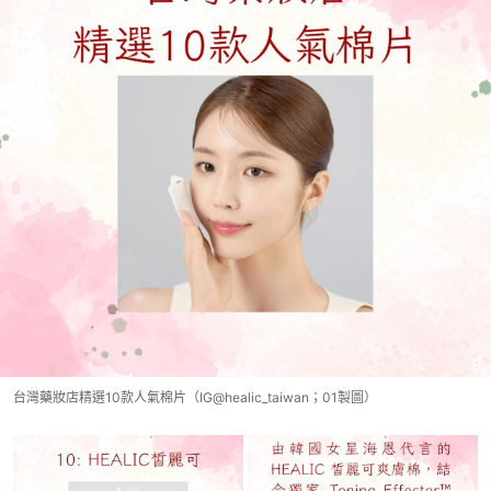
台灣藥妝店精選10款人氣棉片（IG@healic_taiwan；01製圖）