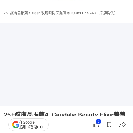
25+護膚品推薦3. fresh 玫瑰瞬間保濕噴霧 100ml HK$240（品牌提供）
25+護膚品推薦4. Caudalie Beauty Elixir葡萄
2
在Google
籽活性爽膚水「皇后水」
追蹤《香港01》