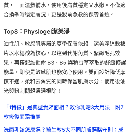
質，一面濕敷補水，使用後膚質穩定又水嫩。不僅適
合換季時穩定膚況，更是妝前急救的保養首選。
Top8：Physiogel潔美淨
油性肌、敏感肌專屬的夏季保養依賴！潔美淨這款棉
片以水楊酸為核心，以達到代謝角質、緊緻毛孔效
果，再搭配維他命 B3、B5 與積雪草萃取的舒緩修護
能量，即使是敏感肌也能安心使用。雙面設計降低摩
擦不適，柔和去角質的同時保留肌膚水分，使用後油
光與粉刺問題通通根除！
「1特徵」是典型貴婦面相？教你乳霜3大用法 附7
款修復面霜推薦
洗面乳該怎麼選？醫生教5大不同肌膚選購守則：成