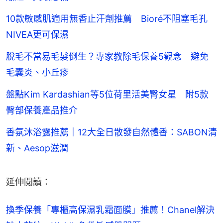
10款敏感肌適用無香止汗劑推薦 Bioré不阻塞毛孔
NIVEA更可保濕
脫毛不當易毛髮倒生？專家教除毛保養5觀念 避免
毛囊炎、小丘疹
盤點Kim Kardashian等5位荷里活美臀女星 附5款
臀部保養產品推介
香氛沐浴露推薦｜12大全日散發自然體香：SABON清
新、Aesop滋潤
延伸閱讀：
換季保養「專櫃高保濕乳霜面膜」推薦！Chanel解決