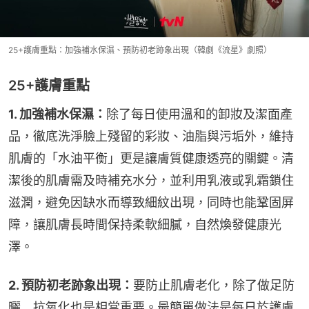
25+護膚重點：加強補水保濕、預防初老跡象出現（韓劇《流星》劇照）
25+護膚重點
1. 加強補水保濕：
除了每日使用溫和的卸妝及潔面產
品，徹底洗淨臉上殘留的彩妝、油脂與污垢外，維持
肌膚的「水油平衡」更是讓膚質健康透亮的關鍵。清
潔後的肌膚需及時補充水分，並利用乳液或乳霜鎖住
滋潤，避免因缺水而導致細紋出現，同時也能鞏固屏
障，讓肌膚長時間保持柔軟細膩，自然煥發健康光
澤。
2. 預防初老跡象出現：
要防止肌膚老化，除了做足防
曬﹐抗氧化也是相當重要。最簡單做法是每日於護膚