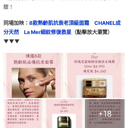
驟！
同場加映：
8款熟齡肌抗衰老頂級面霜　CHANEL成
分天然　La Mer細紋修復救星
（點擊放大瀏覽）
▼▼▼
+
18