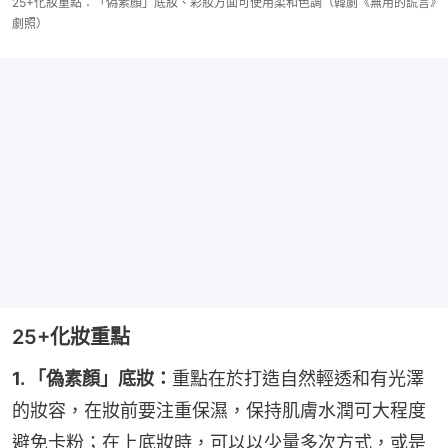
25+化妝重點：「偽素顏」底妝、彩妝方面可使用柔和色調（韓劇《無用的謊言》
劇照）
25+化妝重點
1. 「偽素顏」底妝：
重點在於打造自然輕透和有光澤
的妝容，在妝前要注重保濕，保持肌膚水潤可大程度
避免卡粉；在上底妝時，可以以少量多次方式，或是