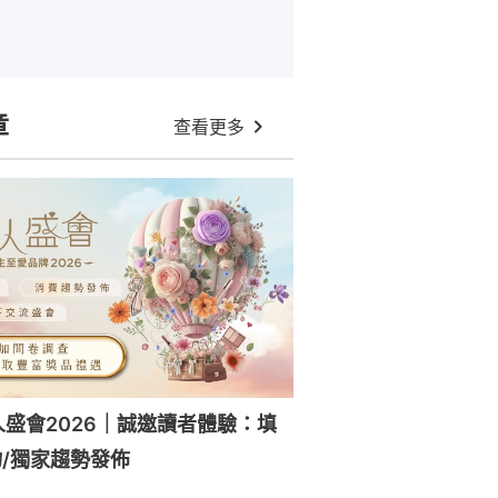
章
查看更多
人盛會2026｜誠邀讀者體驗：填
/獨家趨勢發佈