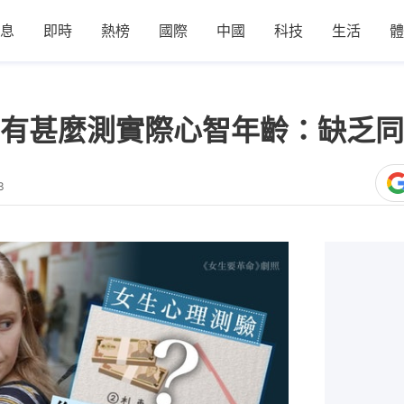
息
即時
熱榜
國際
中國
科技
生活
體
有甚麼測實際心智年齡：缺乏同
3