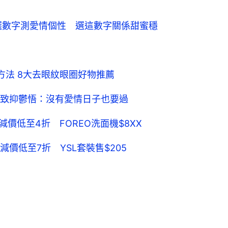
選數字測愛情個性　選這數字關係甜蜜穩
方法 8大去眼紋眼圈好物推薦
致抑鬱悟：沒有愛情日子也要過
tastic減價低至4折 FOREO洗面機$8XX
ges限時減價低至7折 YSL套裝售$205