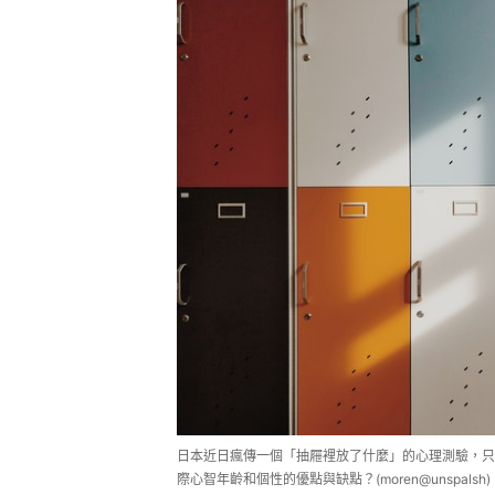
日本近日瘋傳一個「抽屜裡放了什麼」的心理測驗，只
際心智年齡和個性的優點與缺點？(moren@unspalsh)