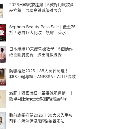
2026日韓底妝趨勢｜5款好用底妝產
品推薦 展現高質感優雅妝容
Sephora Beauty Pass Sale｜低至75
折！必買17大化妝／護膚／香水
日本媽媽10天瘦背操教學：5個動作
改善圓肩駝背 練出挺拔線條
防曬推薦2026｜38大高評防曬！
$68不輸專櫃、ANESSA、ALLIE高效
減肥｜韓國爆紅「坐姿減肥運動」！
簡單4個動作坐著就能輕鬆瘦5kg
妝前底霜推薦2026｜30大必入手妝
前乳：解決保濕/提亮/妝容服貼