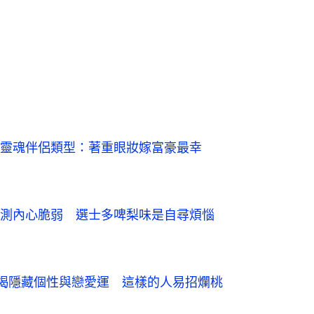
靈魂伴侶類型：著重眼妝嫁富豪最幸
測內心脆弱　選士多啤梨味是自尋煩惱
揭隱藏個性與戀愛運　這樣的人易招爛桃