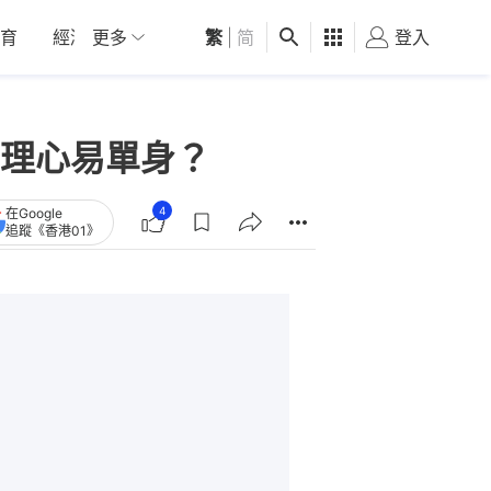
育
經濟
更多
01深圳
繁
觀點
|
简
健康
好食玩飛
登入
女
理心易單身？
4
在Google
追蹤《香港01》