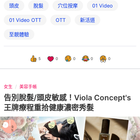
頭皮
脫髮
穴位按摩
01 Video
01‌ ‌Video‌ ‌OTT
OTT
新活道
至靚體驗
5
0
0
0
0
女生
美容手帳
告別脫髮/頭皮敏感！Viola Concept's
王牌療程重拾健康濃密秀髮