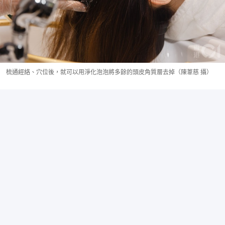
梳通經絡、穴位後，就可以用淨化泡泡將多餘的頭皮角質層去掉（陳葦慈 攝）