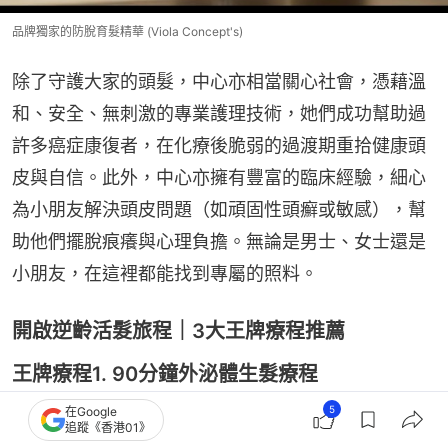
品牌獨家的防脫育髮精華 (Viola Concept's)
除了守護大家的頭髮，中心亦相當關心社會，憑藉溫
和、安全、無刺激的專業護理技術，她們成功幫助過
許多癌症康復者，在化療後脆弱的過渡期重拾健康頭
皮與自信。此外，中心亦擁有豐富的臨床經驗，細心
為小朋友解決頭皮問題（如頑固性頭癬或敏感），幫
助他們擺脫痕癢與心理負擔。無論是男士、女士還是
小朋友，在這裡都能找到專屬的照料。
開啟逆齡活髮旅程｜3大王牌療程推薦
王牌療程1. 90分鐘外泌體生髮療程
5
在Google
療程採用生髮科研技術，配合中心獨家的防脫育髮精
追蹤《香港01》
華，在90分鐘內深層激活處於休眠狀態的毛囊細胞。