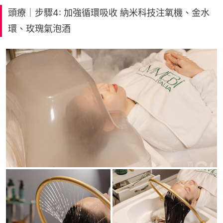
頭療｜步驟4: 加強循環吸收 納米科技注氧機、金水
環、玫瑰氣泡酒