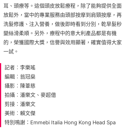
耳、頭療等。這個頭皮放鬆療程，除了能夠提供全面
放鬆外，當中的專業服務由頭部按摩到肩頸按摩，再
洗髮修護、注入營養，做後即時看到分別，乾旱髮秒
變絲滑柔順。另外，療程中的意大利產品都是有機
的，榮獲國際大獎，信譽與效用顯著，確實值得大家
一試。
記者︰李樂瑤
編輯︰翁冠燊
攝影︰陳葦慈
拍攝︰潘樂文、麥超億
剪接︰潘樂文
美術︰賴文傑
特別鳴謝：Emmebi Italia Hong Kong Head Spa