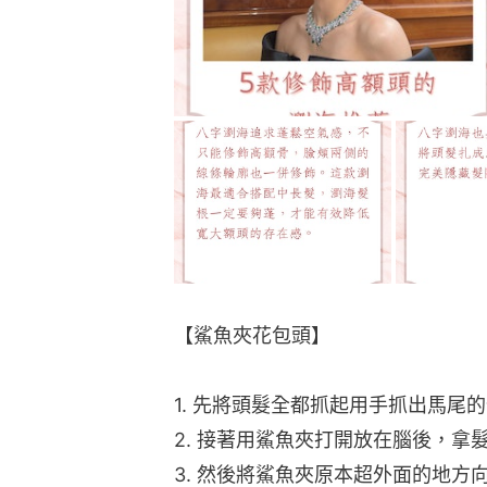
【鯊魚夾花包頭】
1. 先將頭髮全都抓起用手抓出馬尾
2. 接著用鯊魚夾打開放在腦後，
3. 然後將鯊魚夾原本超外面的地