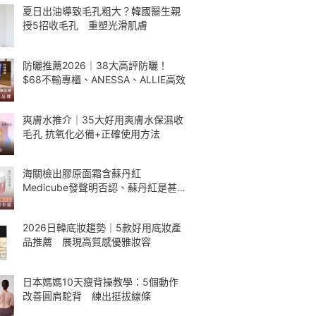
夏日出油導致毛孔粗大？韓國醫生親
授5招收毛孔 重塑光滑肌膚
防曬推薦2026｜38大高評防曬！
$68不輸專櫃、ANESSA、ALLIE高效
爽膚水推介｜35大好用爽膚水保濕收
毛孔 抗氧化必備+正確使用方法
海關檢出膠原面霜含蘇丹紅
Medicube發聲明否認、蘇丹紅是甚
麼
2026日韓底妝趨勢｜5款好用底妝產
品推薦 展現高質感優雅妝容
日本媽媽10天瘦背操教學：5個動作
改善圓肩駝背 練出挺拔線條