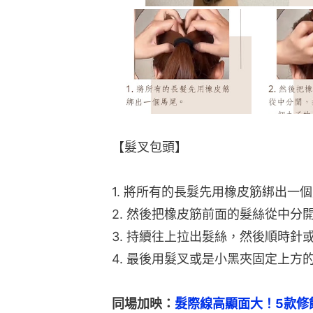
【髮叉包頭】
1. 將所有的長髮先用橡皮筋綁出一
2. 然後把橡皮筋前面的髮絲從中
3. 持續往上拉出髮絲，然後順時針
4. 最後用髮叉或是小黑夾固定上方
同場加映：
髮際線高顯面大！5款修