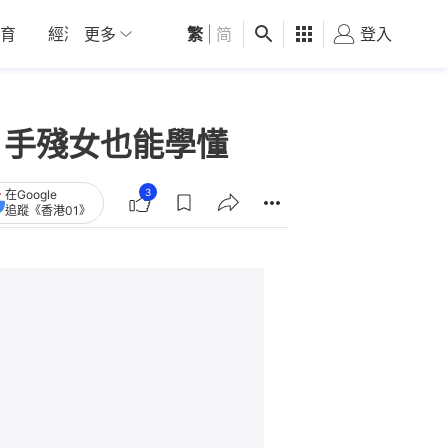
育
經濟
更多
01深圳
繁
觀點
|
简
健康
好食玩飛
登入
女
 手殘女也能學懂
3
在Google
追蹤《香港01》