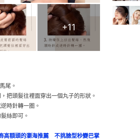
+
11
個馬尾。
分開，把頭髮往裡面穿出一個丸子的形狀。
或逆時針轉一圈。
的髮絲即可。
飾高額頭的瀏海推薦　不挑臉型秒變巴掌