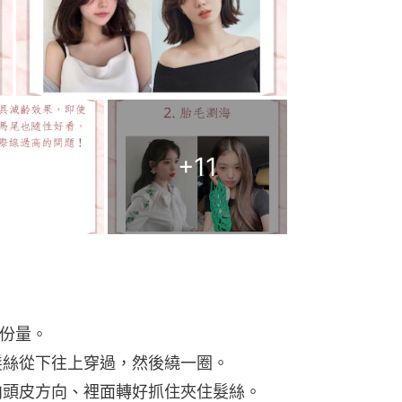
+
11
的份量。
拿髮絲從下往上穿過，然後繞一圈。
方向頭皮方向、裡面轉好抓住夾住髮絲。