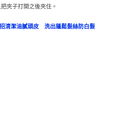
以把夾子打開之後夾住。
4招清潔油膩頭皮　洗出蓬鬆髮絲防白髮