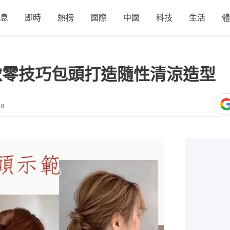
息
即時
熱榜
國際
中國
科技
生活
體
款零技巧包頭打造隨性清涼造型
38