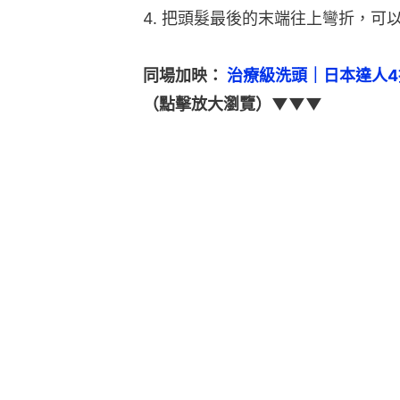
4. 把頭髮最後的末端往上彎折，可
同場加映：
 治療級洗頭｜日本達人
（點擊放大瀏覽）▼▼▼