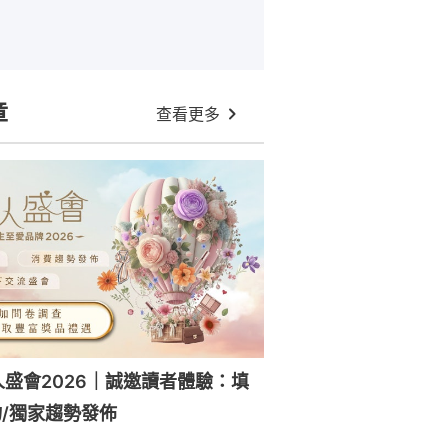
章
查看更多
人盛會2026｜誠邀讀者體驗：填
/獨家趨勢發佈