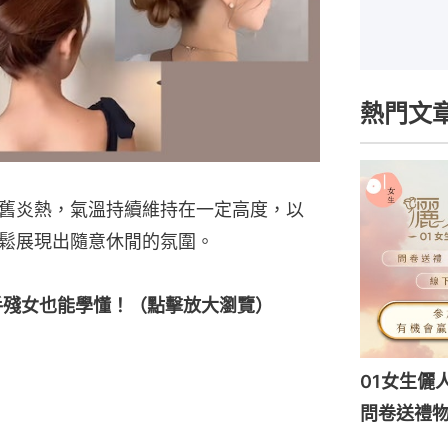
熱門文
舊炎熱，氣溫持續維持在一定高度，以
鬆展現出隨意休閒的氛圍。
手殘女也能學懂！（點擊放大瀏覽）
01女生儷
問卷送禮物