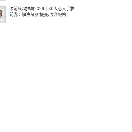
妝前底霜推薦2026｜30大必入手妝
前乳：解決保濕/提亮/妝容服貼