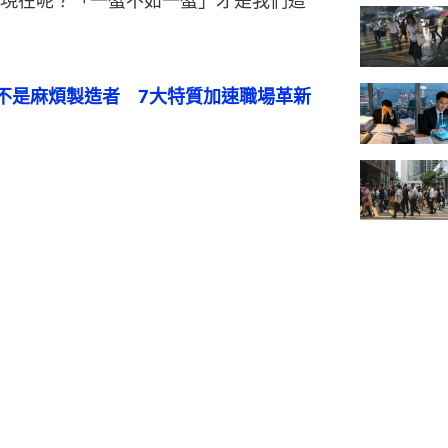
現在呢？「一蟹不如一蟹」才是我們這
？不是麻煩製造者　7大特質加速職場革新