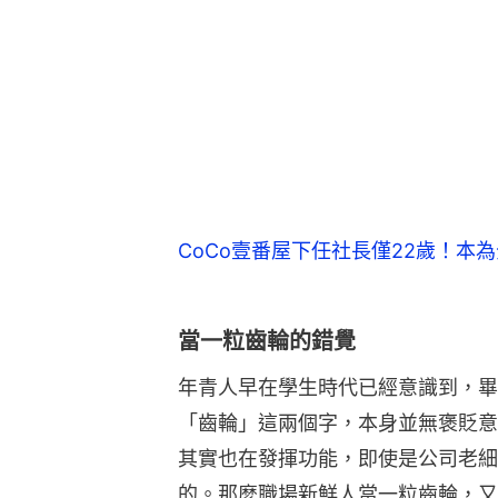
CoCo壹番屋下任社長僅22歲！本
當一粒齒輪的錯覺
年青人早在學生時代已經意識到，畢
「齒輪」這兩個字，本身並無褒貶意
其實也在發揮功能，即使是公司老細
的。那麼職場新鮮人當一粒齒輪，又