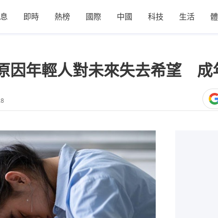
息
即時
熱榜
國際
中國
科技
生活
體
原因年輕人對未來失去希望 成
28