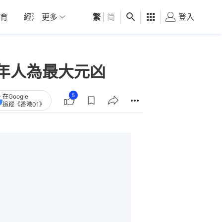
育
經濟
更多
01深圳
繁
觀點
|
简
健康
好食玩飛
登入
女
年人為最大元凶
5
在Google
追蹤《香港01》