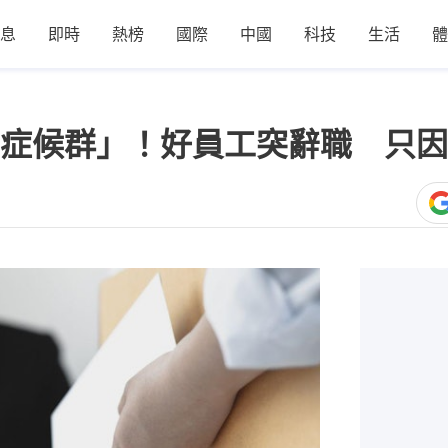
息
即時
熱榜
國際
中國
科技
生活
體
症候群」！好員工突辭職 只因
1