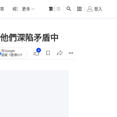
育
經濟
更多
01深圳
繁
觀點
|
简
健康
好食玩飛
登入
女
他們深陷矛盾中
8
在Google
追蹤《香港01》