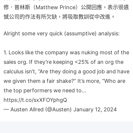
修．普林斯（Matthew Prince）公開回應，表示很遺
憾公司的作法有所欠缺，將吸取教訓從中改進。
Alright some very quick (assumptive) analysis:
1. Looks like the company was nuking most of the
sales org. If they’re keeping <25% of an org the
calculus isn’t, “Are they doing a good job and have
we given them a fair shake?” It’s more, “Who are
the top performers we need to…
https://t.co/sxXFOYphgQ
— Austen Allred (@Austen)
January 12, 2024