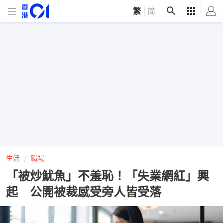
繁
|
简
生活
職場
「被炒魷魚」不羞恥！「失業網紅」興
起 公開被裁感受旁人皆受落