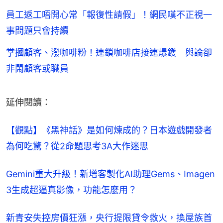
員工返工唔開心常「報復性請假」！網民嘆不正視一
事問題只會持續
掌摑顧客、潑咖啡粉！連鎖咖啡店接連爆鑊 輿論卻
非鬧顧客或職員
延伸閱讀：
【觀點】《黑神話》是如何煉成的？日本遊戲開發者
為何吃驚？從2命題思考3A大作迷思
Gemini重大升級！新增客製化AI助理Gems、Imagen 
3生成超逼真影像，功能怎麼用？
新青安失控房價狂漲，央行提限貸令救火，換屋族首