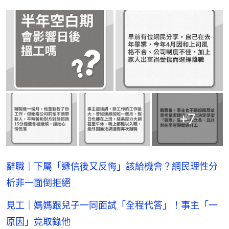
+
7
辭職｜下屬「遞信後又反悔」該給機會？網民理性分
析非一面倒拒絕
見工｜媽媽跟兒子一同面試「全程代答」！事主「一
原因」竟取錄他