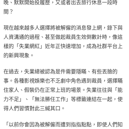
晚、默默開始投履歷，又或者出去旅行休息一段時
間？
現在越來越多人選擇將被解僱的消息發上網，錄下與
人資溝通的過程、甚至做起裁員生效倒數計時，像這
樣的「失業網紅」近年正快速增加，成為社群平台上
的新興現象。
在過去，失業總被認為是件需要隱瞞、有些丟臉的
事。各種影視娛樂也不乏劇中角色遇到裁員，選擇瞞
住家人、假裝仍在正常上班的場景。失業往往與「能
力不足」、「無法勝任工作」等標籤連結在一起，使
得人們習慣對此三緘其口。
「以前你會因為被解僱而遭到指指點點，即使人們知