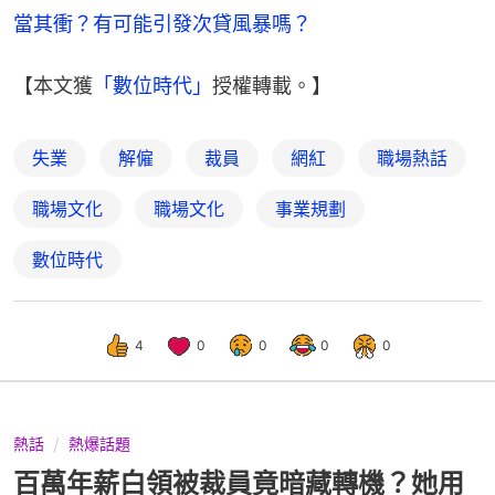
當其衝？有可能引發次貸風暴嗎？
【本文獲
「數位時代」
授權轉載。】
失業
解僱
裁員
網紅
職場熱話
職場文化
職場文化
事業規劃
數位時代
4
0
0
0
0
熱話
熱爆話題
百萬年薪白領被裁員竟暗藏轉機？她用