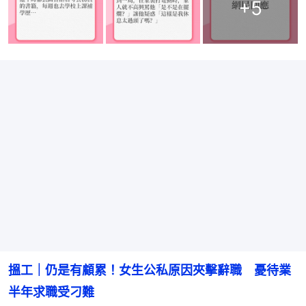
+
5
搵工｜仍是有顧累！女生公私原因夾擊辭職　憂待業
半年求職受刁難