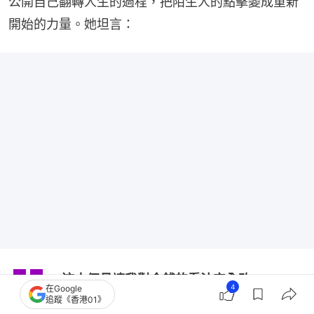
公開自己翻轉人生的過程，把陌生人的點擊變成重新
開始的力量。她坦言：
這十個月讓我對金錢的看法完全改
4
在Google
變，每個月都能按時支付帳單，從
追蹤《香港01》