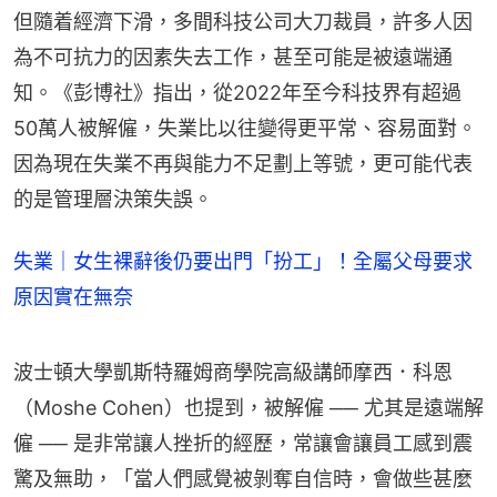
但隨着經濟下滑，多間科技公司大刀裁員，許多人因
為不可抗力的因素失去工作，甚至可能是被遠端通
知。《彭博社》指出，從2022年至今科技界有超過
50萬人被解僱，失業比以往變得更平常、容易面對。
因為現在失業不再與能力不足劃上等號，更可能代表
的是管理層決策失誤。
失業｜女生裸辭後仍要出門「扮工」！全屬父母要求
原因實在無奈
波士頓大學凱斯特羅姆商學院高級講師摩西．科恩
（Moshe Cohen）也提到，被解僱 ── 尤其是遠端解
僱 ── 是非常讓人挫折的經歷，常讓會讓員工感到震
驚及無助，「當人們感覺被剝奪自信時，會做些甚麼