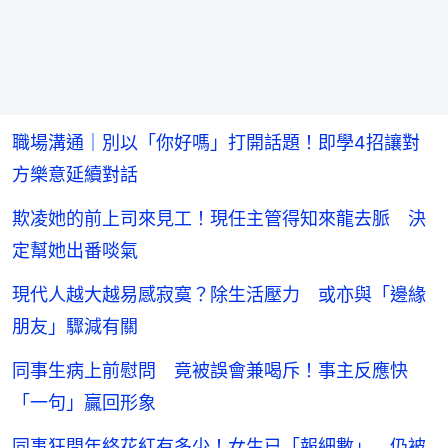
職場溝通｜別以「你好嗎」打開話題！即學4招讓對
方樂意延續對話
欺凌她的前上司來見工！現任主管得知來龍去脈 決
定幫她出番啖氣
現代人越大越易感寂寞？除生活壓力 或亦與「邊緣
朋友」驟減有關
同事生病上前慰問 竟被誤會兼喝斥！事主反應快
「一句」贏回形象
同事狂問年終花紅有多少！女生已「報細數」 仍被