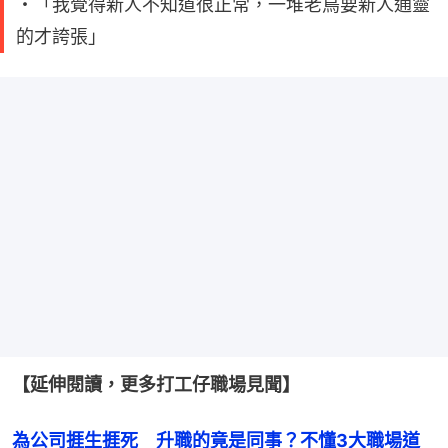
・「我覺得新人不知道很正常，一堆老鳥要新人通靈
的才誇張」
【延伸閱讀，更多打工仔職場見聞】
為公司捱生捱死　升職的竟是同事？不懂3大職場道