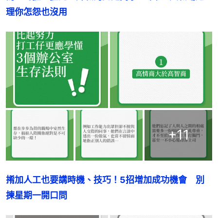
理你怎怨也沒用
+
11
𢯎加人工也要講時機、技巧！5招增加成功機會　別
揀星期一開口問