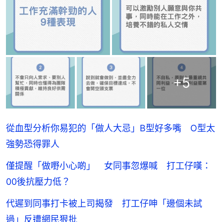
+
5
從血型分析你易犯的「做人大忌」B型好多嘴 O型太
強勢恐得罪人
僅提醒「做嘢小心啲」 女同事忽爆喊 打工仔嘆：
00後抗壓力低？
代遲到同事打卡被上司揭發 打工仔呻「邊個未試
過」反遭網民狠批