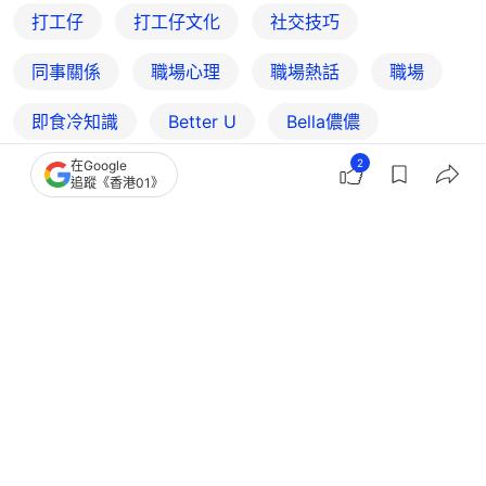
打工仔
打工仔文化
社交技巧
同事關係
職場心理
職場熱話
職場
即食冷知識
Better U
Bella儂儂
2
在Google
追蹤《香港01》
2
0
0
4
0
熱話
開罐
職場「辛苦了」這句話切勿亂說！網民
列5句辦公室口頭禪最易踩雷