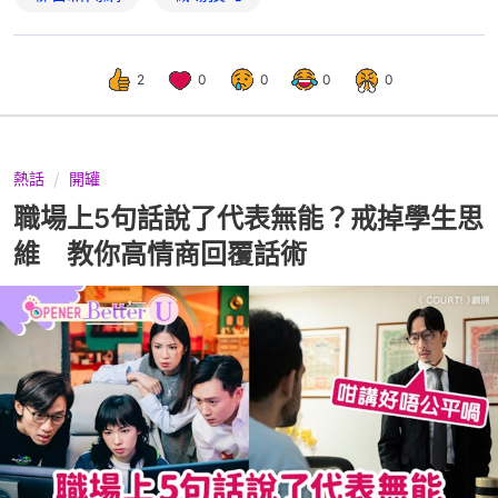
2
0
0
0
0
熱話
開罐
職場上5句話說了代表無能？戒掉學生思
維 教你高情商回覆話術