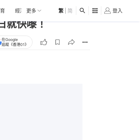
育
經濟
更多
01深圳
繁
觀點
|
简
健康
好食玩飛
登入
女
日就快嚟！
在Google
追蹤《香港01》