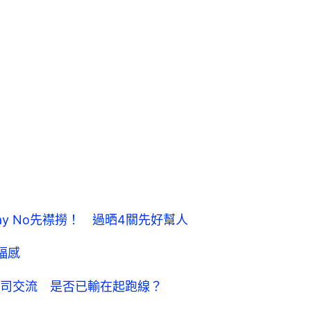
ay No先襟撈！ 過晒4關先好幫人
福感
司交流 是否已輸在起跑線？