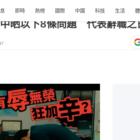
息
即時
熱榜
國際
中國
科技
生活
體
中晒以下8條問題 代表辭職之
47