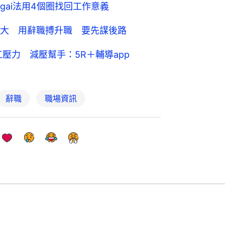
gai法用4個圈找回工作意義
大 用辭職搏升職 要先謀後路
壓力 減壓幫手：5R＋輔導app
辭職
職場資訊