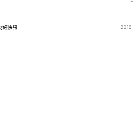
2016
財經快訊
港打工仔 最重視的不是錢？
2016
社區專題
016職場趨勢】工作豈只為錢 平衡生活愈見重要