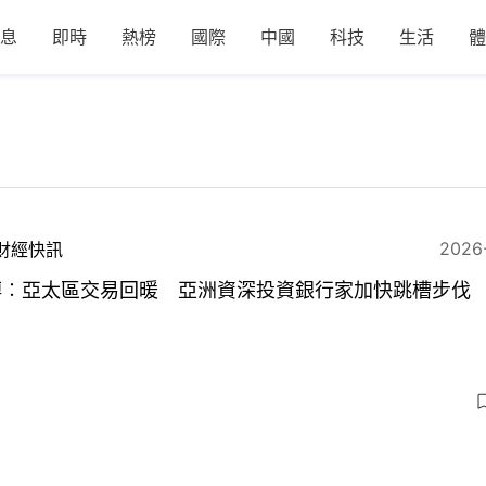
息
即時
熱榜
國際
中國
科技
生活
體
2026
財經快訊
博︰亞太區交易回暖 亞洲資深投資銀行家加快跳槽步伐