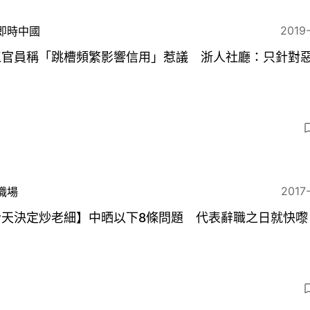
2019
即時中國
江官員稱「跳槽頻繁影響信用」惹議 浙人社廳：只針對
2017
職場
今天決定炒老細】中晒以下8條問題 代表辭職之日就快嚟