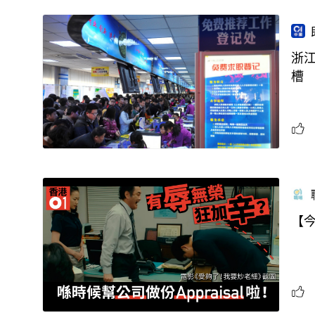
浙
槽
【