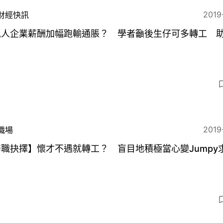
2019
財經快訊
私人企業薪酬加幅跑輸通脹？ 學者籲後生仔可多轉工 
2019
職場
職抉擇】懷才不遇就轉工？ 盲目地積極當心變Jumpy
！