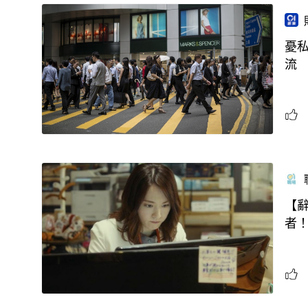
憂
流
【辭
者