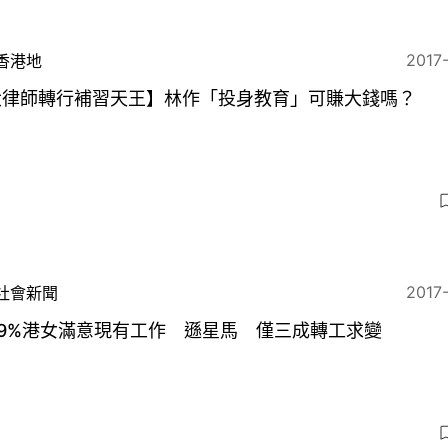
2017
香港地
大律師轉行補習天王】林作「投身教育」可賺大錢嗎？
2017
社會新聞
49%港女滿意現有工作 遜星馬 僅三成轉工求變