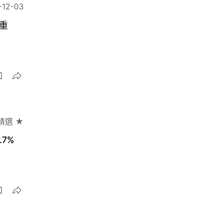
-12-03
重
精選 ★
7%