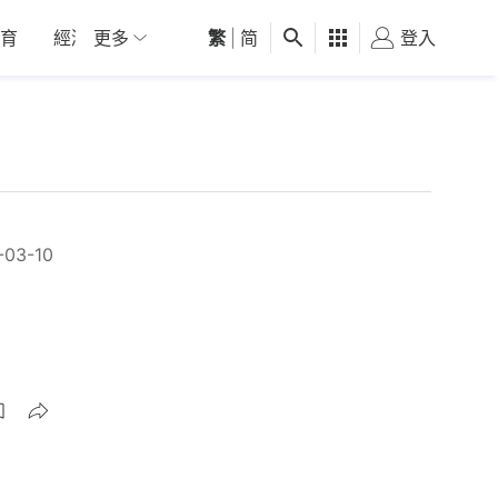
育
經濟
更多
01深圳
繁
觀點
|
简
健康
好食玩飛
登入
女
-03-10