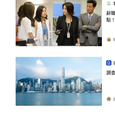
辭
點
調查
2