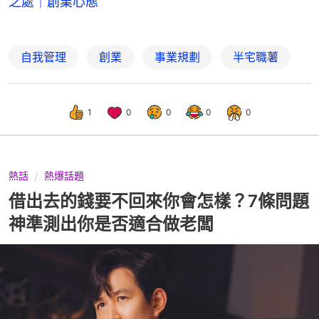
之處｜創業心態
自我管理
創業
事業規劃
半宅職薯
1
0
0
0
0
熱話
熱爆話題
借出去的錢要不回來你會怎樣？7條問題
神準測出你是否適合做老闆