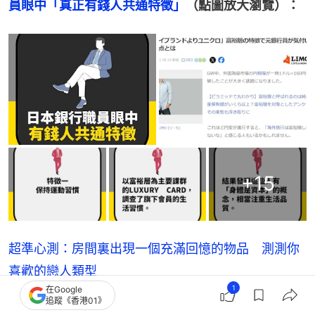
員眼中「真正有錢人共通特徵」
（點圖放大瀏覽）：
+
15
超準心測：房間裏出現一個充滿回憶的物品 測測你
喜歡的戀人類型
1
在Google
他是否很少跟你談及自己的私事？7條問題揭露他不為
追蹤《香港01》