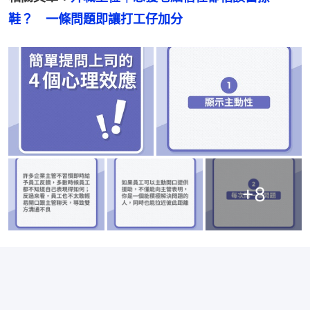
鞋？　一條問題即讓打工仔加分
+
8