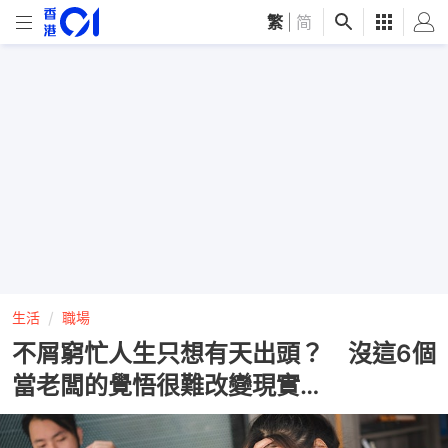
繁
|
简
生活
職場
不屑窮忙人生只想有天出頭？ 沒這6個
當老闆的覺悟很難改變現實…