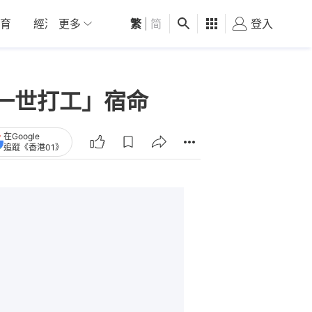
育
經濟
更多
01深圳
繁
觀點
|
简
健康
好食玩飛
登入
女
一世打工」宿命
在Google
追蹤《香港01》