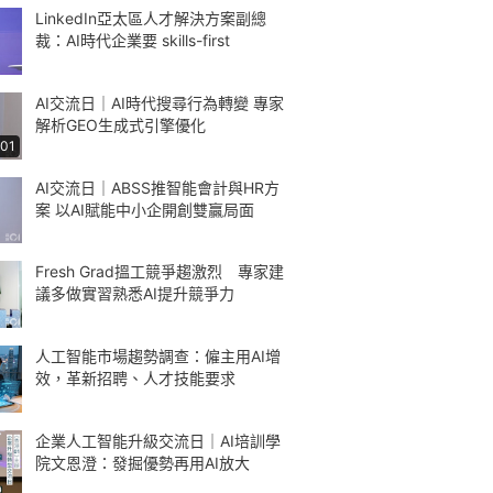
LinkedIn亞太區人才解決方案副總
裁：AI時代企業要 skills-first
AI交流日｜AI時代搜尋行為轉變 專家
解析GEO生成式引擎優化
:01
AI交流日｜ABSS推智能會計與HR方
案 以AI賦能中小企開創雙贏局面
Fresh Grad搵工競爭趨激烈 專家建
議多做實習熟悉AI提升競爭力
人工智能市場趨勢調查：僱主用AI增
效，革新招聘、人才技能要求
企業人工智能升級交流日｜AI培訓學
院文恩澄：發掘優勢再用AI放大