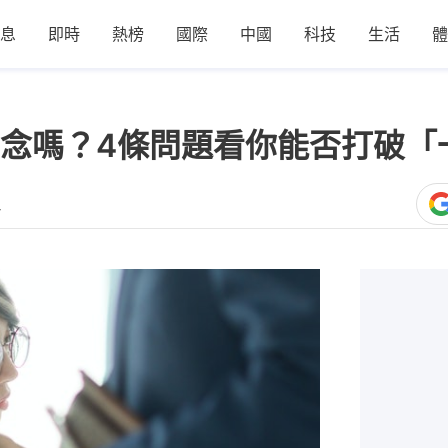
息
即時
熱榜
國際
中國
科技
生活
體
念嗎？4條問題看你能否打破「
4