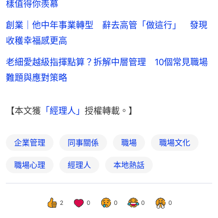
樣值得你羨慕
創業｜他中年事業轉型 辭去高管「做這行」 發現
收穫幸福感更高
老細愛越級指揮點算？拆解中層管理 10個常見職場
難題與應對策略
【本文獲
「經理人」
授權轉載。】
企業管理
同事關係
職場
職場文化
職場心理
經理人
本地熱話
2
0
0
0
0